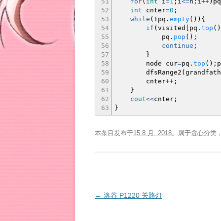
51
for
(
int
i
=
1
;
i
<=
n
;
i
++
)
pq
52
int
cnter
=
0
;
53
while
(
!
pq.
empty
(
)
)
{
54
if
(
visited
[
pq.
top
(
)
55
pq.
pop
(
)
;
56
continue
;
57
}
58
node cur
=
pq.
top
(
)
;
p
59
dfsRange2
(
grandfath
60
cnter
++
;
61
}
62
cout
<<
cnter
;
63
}
本条目发布于
15 8 月, 2018
。属于
贪心
分类
文
←
洛谷 P1220 关路灯
章