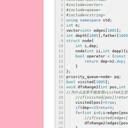
2
#include<vector>
3
#include<queue>
4
#include<cstring>
5
using
namespace
std
;
6
int
n
;
7
vector
<
int
>
edges
[
1005
]
;
8
int
depth
[
1005
]
,father
[
1005
9
struct
node
{
10
int
i,dep
;
11
node
(
int
ii,
int
depp
)
{
i
12
bool
operator
<
(
const
13
return
dep
<
n2.
dep
;
14
}
15
}
;
16
priority_queue
<
node
>
pq
;
17
bool
visited
[
1005
]
;
18
void
dfsRange2
(
int
pos,
int
19
//为什么这里不能发现visited
20
//if(visited[pos])retur
21
visited
[
pos
]
=
true
;
22
if
(
dep
==
2
)
return
;
23
for
(
int
i
=
0
;
i
<
edges
[
pos
24
//if(visited[edges[
25
dfsRange2
(
edges
[
pos