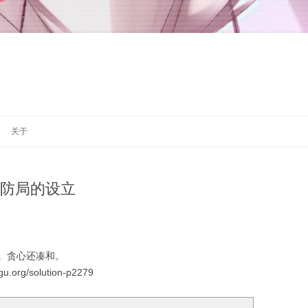
跳
至
关于
正
文
3]消防局的设立
。贪心还凑和。
.org/solution-p2279