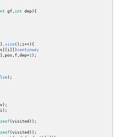
nt
gf,
int
dep
)
{
]
.
size
(
)
;
i
++
)
{
s
]
[
i
]
]
)
continue
;
]
,pos,f,dep
+
1
)
;
lse
)
;
v
)
;
i
)
;
zeof
(
visited
)
)
;
zeof
(
visited
)
)
;