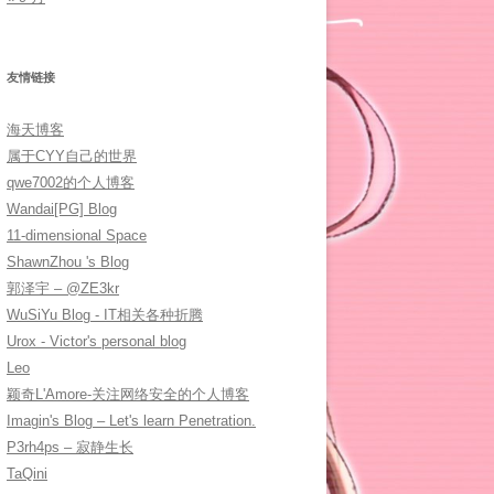
友情链接
海天博客
属于CYY自己的世界
qwe7002的个人博客
Wandai[PG] Blog
11-dimensional Space
ShawnZhou 's Blog
郭泽宇 – @ZE3kr
WuSiYu Blog - IT相关各种折腾
Urox - Victor's personal blog
Leo
颖奇L'Amore-关注网络安全的个人博客
Imagin's Blog – Let's learn Penetration.
P3rh4ps – 寂静生长
TaQini