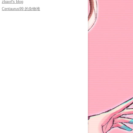
zbaxrl's blog
Centaurus99 的杂物堆