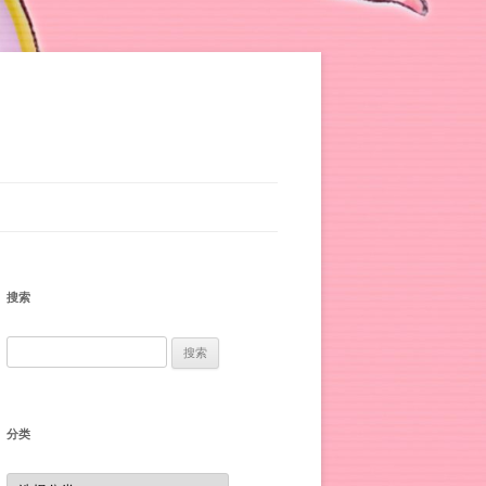
搜索
搜
索：
分类
分