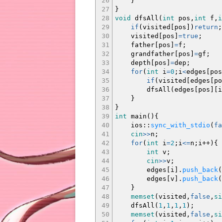
26
}
27
}
28
void
dfsAll
(
int
pos,
int
f,
i
29
if
(
visited
[
pos
]
)
return
;
30
visited
[
pos
]
=
true
;
31
father
[
pos
]
=
f
;
32
grandfather
[
pos
]
=
gf
;
33
depth
[
pos
]
=
dep
;
34
for
(
int
i
=
0
;
i
<
edges
[
pos
35
if
(
visited
[
edges
[
po
36
dfsAll
(
edges
[
pos
]
[
i
37
}
38
}
39
int
main
(
)
{
40
ios
::
sync_with_stdio
(
fa
41
cin
>>
n
;
42
for
(
int
i
=
2
;
i
<=
n
;
i
++
)
{
43
int
v
;
44
cin
>>
v
;
45
edges
[
i
]
.
push_back
(
46
edges
[
v
]
.
push_back
(
47
}
48
memset
(
visited,
false
,
si
49
dfsAll
(
1
,
1
,
1
,
1
)
;
50
memset
(
visited,
false
,
si