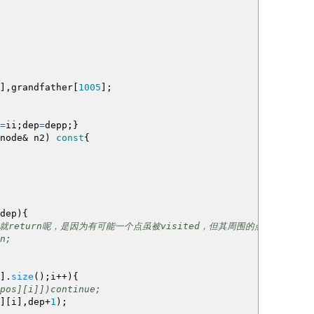
]
,grandfather
[
1005
]
;
=
ii
;
dep
=
depp
;
}
node
&
n2
)
const
{
dep
)
{
之后就return呢，是因为有可能一个点虽被visited，但其周围的点未被扩展
n;
]
.
size
(
)
;
i
++
)
{
pos][i]])continue;
]
[
i
]
,dep
+
1
)
;