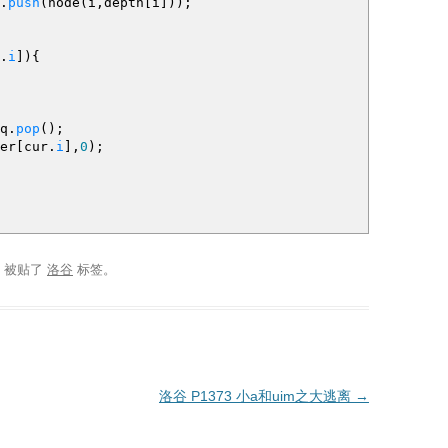
.
push
(
node
(
i,depth
[
i
]
)
)
;
.
i
]
)
{
q.
pop
(
)
;
er
[
cur.
i
]
,
0
)
;
，被贴了
洛谷
标签。
洛谷 P1373 小a和uim之大逃离
→