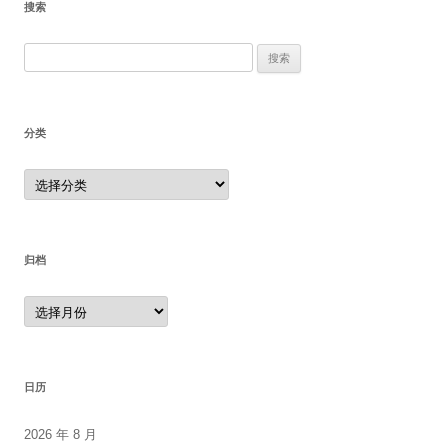
搜索
搜
索：
分类
分
类
归档
归
档
日历
2026 年 8 月