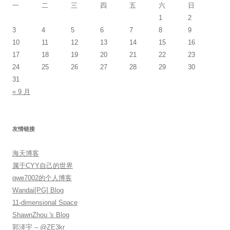
一
二
三
四
五
六
日
1
2
3
4
5
6
7
8
9
10
11
12
13
14
15
16
17
18
19
20
21
22
23
24
25
26
27
28
29
30
31
« 9 月
友情链接
海天博客
属于CYY自己的世界
qwe7002的个人博客
Wandai[PG] Blog
11-dimensional Space
ShawnZhou 's Blog
郭泽宇 – @ZE3kr