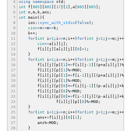
4
using
namespace
std
;
5
int
f
[
805
]
[
805
]
[
17
]
[
2
]
,a
[
805
]
[
805
]
;
6
int
n,m,k,ans
;
7
int
main
(
)
{
8
ios
::
sync_with_stdio
(
false
)
;
9
cin
>>
n
>>
m
>>
k
;
10
k
++
;
11
for
(
int
i
=
1
;
i
<=
n
;
i
++
)
for
(
int
j
=
1
;
j
<=
m
;
j
++
)
{
12
cin
>>
a
[
i
]
[
j
]
;
13
f
[
i
]
[
j
]
[
a
[
i
]
[
j
]
]
[
0
]
=
1
;
14
}
15
for
(
int
i
=
1
;
i
<=
n
;
i
++
)
for
(
int
j
=
1
;
j
<=
m
;
j
++
)
fo
16
f
[
i
]
[
j
]
[
p
]
[
1
]
+
=
f
[
i
]
[
j
-
1
]
[
(
p
+
a
[
i
]
[
j
]
)
%
k
]
[
17
f
[
i
]
[
j
]
[
p
]
[
1
]
%
=
MOD
;
18
f
[
i
]
[
j
]
[
p
]
[
1
]
+
=
f
[
i
-
1
]
[
j
]
[
(
p
+
a
[
i
]
[
j
]
)
%
k
]
[
19
f
[
i
]
[
j
]
[
p
]
[
1
]
%
=
MOD
;
20
f
[
i
]
[
j
]
[
p
]
[
0
]
+
=
f
[
i
]
[
j
-
1
]
[
(
p
-
a
[
i
]
[
j
]
+
k
)
%
k
21
f
[
i
]
[
j
]
[
p
]
[
0
]
%
=
MOD
;
22
f
[
i
]
[
j
]
[
p
]
[
0
]
+
=
f
[
i
-
1
]
[
j
]
[
(
p
-
a
[
i
]
[
j
]
+
k
)
%
k
23
f
[
i
]
[
j
]
[
p
]
[
0
]
%
=
MOD
;
24
}
25
for
(
int
i
=
1
;
i
<=
n
;
i
++
)
for
(
int
j
=
1
;
j
<=
m
;
j
++
)
{
26
ans
+
=
f
[
i
]
[
j
]
[
0
]
[
1
]
;
27
ans
%
=
MOD
;
28
}