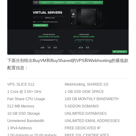
下面分别给出BuyVM和BuyShared的VPS和Webhosting的最低款
配置信息：
VPS, SLICE 512:
WebHosting, SHARED 1G:
1 Core @ 3.50+ GHz
1 GB SSD DISK SPACE
Fair Share CPU Usage
100 GB MONTHLY BANDWIDTH
512 MB Memory
5 ADDON DOMAINS
10 GB SSD Storage
UNLIMITED DATABASES
Unmetered Bandwidth
UNLIMITED EMAIL ADDRESSES
1 IPv4 Address
FREE DEDICATED IP
2.00 dollar/m or 20.00 dollar/y
FREE SSL CERTIFICATES