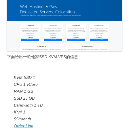
下面给出一款他家SSD KVM VPS的信息：
KVM SSD 1
CPU 1 vCore
RAM 1 GB
SSD 25 GB
Bandwidth 1 TB
IPv4 1
$5/month
Order Link