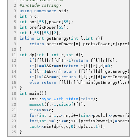
2
#include<cstring>
3
using
namespace
std
;
4
int
n,c
;
5
int
pos
[
55
]
,power
[
55
]
;
6
int
prefixPower
[
55
]
;
7
int
f
[
55
]
[
55
]
[
2
]
;
8
inline
int
getEnergy
(
int
l,
int
r
)
{
9
return
prefixPower
[
n
]
-
prefixPower
[
r
]
+
prefixP
10
}
11
int
dp
(
int
l,
int
r,
int
d
)
{
12
if
(
f
[
l
]
[
r
]
[
d
]
!
=
-
1
)
return
f
[
l
]
[
r
]
[
d
]
;
13
if
(
l
==
1
&&
r
==
n
)
return
f
[
l
]
[
r
]
[
d
]
=
0
;
14
if
(
l
==
1
&&
r
<
n
)
return
f
[
l
]
[
r
]
[
d
]
=
getEnergy
(
l,r
15
if
(
l
>
1
&&
r
==
n
)
return
f
[
l
]
[
r
]
[
d
]
=
getEnergy
(
l,r
16
else
return
f
[
l
]
[
r
]
[
d
]
=
min
(
getEnergy
(
l,r
)
*
(
d
17
}
18
int
main
(
)
{
19
ios
::
sync_with_stdio
(
false
)
;
20
memset
(
f,
-
1
,
sizeof
(
f
)
)
;
21
cin
>>
n
>>
c
;
22
for
(
int
i
=
1
;
i
<=
n
;
i
++
)
cin
>>
pos
[
i
]
>>
power
[
i
]
;
23
for
(
int
i
=
1
;
i
<=
n
;
i
++
)
prefixPower
[
i
]
=
prefixPo
24
cout
<<
min
(
dp
(
c,c,
0
)
,dp
(
c,c,
1
)
)
;
25
}