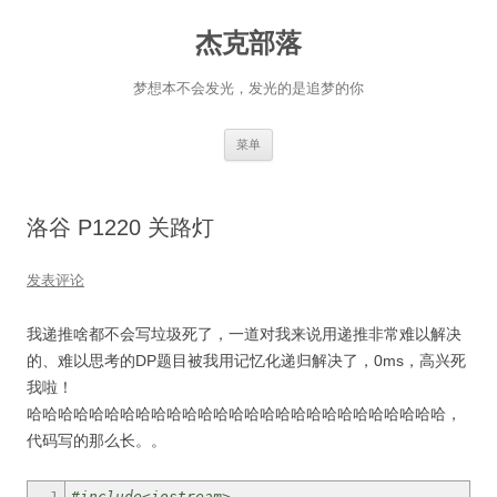
杰克部落
梦想本不会发光，发光的是追梦的你
跳
菜单
至
正
文
洛谷 P1220 关路灯
发表评论
我递推啥都不会写垃圾死了，一道对我来说用递推非常难以解决
的、难以思考的DP题目被我用记忆化递归解决了，0ms，高兴死
我啦！
哈哈哈哈哈哈哈哈哈哈哈哈哈哈哈哈哈哈哈哈哈哈哈哈哈哈哈，
代码写的那么长。。
1
#include<iostream>