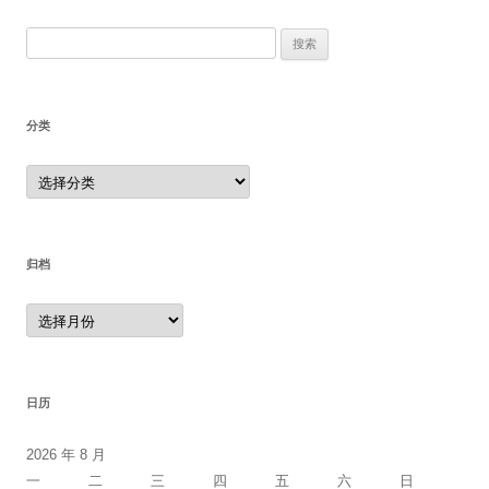
搜
索：
分类
分
类
归档
归
档
日历
2026 年 8 月
一
二
三
四
五
六
日