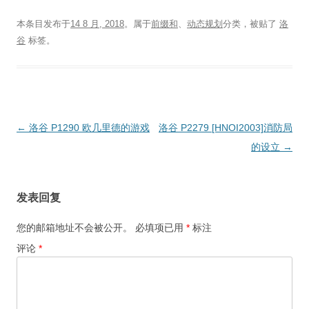
本条目发布于
14 8 月, 2018
。属于
前缀和
、
动态规划
分类，被贴了
洛
谷
标签。
文
←
洛谷 P1290 欧几里德的游戏
洛谷 P2279 [HNOI2003]消防局
章
的设立
→
导
航
发表回复
您的邮箱地址不会被公开。
必填项已用
*
标注
评论
*