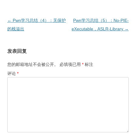
文
←
Pwn学习总结（4）：无保护
Pwn学习总结（5）：No-PIE-
章
的栈溢出
eXecutable，ASLR-Library
→
导
航
发表回复
您的邮箱地址不会被公开。
必填项已用
*
标注
评论
*