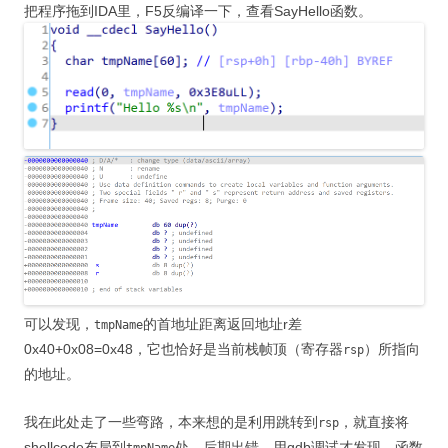
把程序拖到IDA里，F5反编译一下，查看SayHello函数。
可以发现，
的首地址距离返回地址r差
tmpName
0x40+0x08=0x48，它也恰好是当前栈帧顶（寄存器
）所指向
rsp
的地址。
我在此处走了一些弯路，本来想的是利用跳转到
，就直接将
rsp
shellcode布局到
处，后期出错，用gdb调试才发现，函数
tmpName