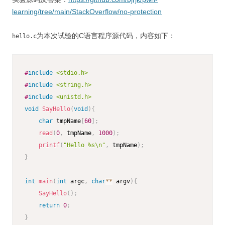
learning/tree/main/StackOverflow/no-protection
为本次试验的C语言程序源代码，内容如下：
hello.c
#
include
<stdio.h>
#
include
<string.h>
#
include
<unistd.h>
void
SayHello
(
void
)
{
char
 tmpName
[
60
]
;
read
(
0
,
 tmpName
,
1000
)
;
printf
(
"Hello %s\n"
,
 tmpName
)
;
}
int
main
(
int
 argc
,
char
*
*
 argv
)
{
SayHello
(
)
;
return
0
;
}