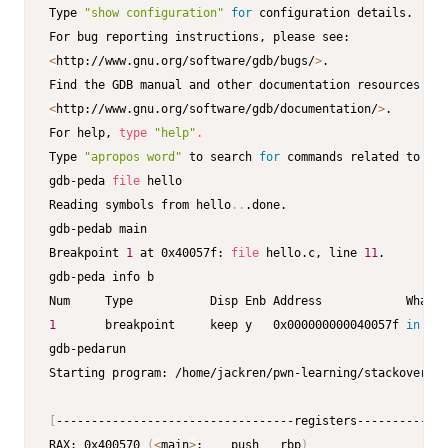
Type 
"show configuration"
for
 configuration details.

<
http://www.gnu.org/software/gdb/bugs/
>
.

<
http://www.gnu.org/software/gdb/documentation/
>
.

For help, 
type
"help"
.
Type 
"apropos word"
 to search 
for
 commands related to 
"wo
gdb-peda 
file
 hello

Reading symbols from hello
..
.done.

gdb-pedab main

Breakpoint 
1
 at 0x40057f: 
file
 hello.c, line 
11
.

gdb-peda info b

1
       breakpoint     keep y   0x000000000040057f 
in
 mai
gdb-pedarun

Starting program: /home/jackren/pwn-learning/stackoverflo
[
----------------------------------registers-------------
RAX: 0x400570 
(
<
main
>
:    push   rbp
)