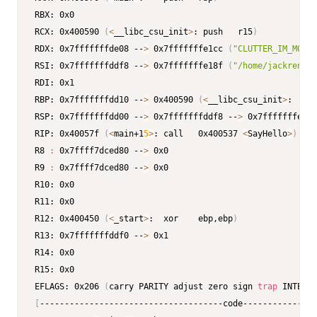
RBX: 0x0 

RCX: 0x400590 
(
<
__libc_csu_init
>
: push   r15
)
RDX: 0x7fffffffde08 --
>
 0x7fffffffe1cc 
(
"CLUTTER_IM_MODUL
RSI: 0x7fffffffddf8 --
>
 0x7fffffffe18f 
(
"/home/jackren/pw
RDI: 0x1 

RBP: 0x7fffffffdd10 --
>
 0x400590 
(
<
__libc_csu_init
>
:   pu
RSP: 0x7fffffffdd00 --
>
 0x7fffffffddf8 --
>
 0x7fffffffe18f
RIP: 0x40057f 
(
<
main+1
5
>
: call   0x400537 
<
SayHello
>
)
R8 
:
 0x7ffff7dced80 --
>
 0x0 

R9 
:
 0x7ffff7dced80 --
>
 0x0 

R10: 0x0 

R11: 0x0 

R12: 0x400450 
(
<
_start
>
:  xor    ebp,ebp
)
R13: 0x7fffffffddf0 --
>
 0x1 

R14: 0x0 

R15: 0x0

EFLAGS: 0x206 
(
carry PARITY adjust zero sign 
trap
 INTERRU
[
-------------------------------------code---------------