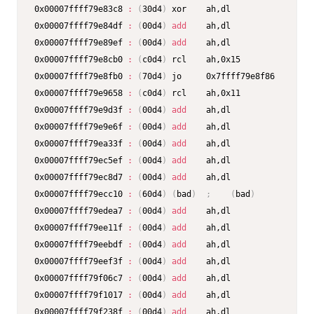
0x00007ffff79e83c8 
:
(
30d4
)
 xor    ah,dl

0x00007ffff79e84df 
:
(
00d4
)
add
    ah,dl

0x00007ffff79e89ef 
:
(
00d4
)
add
    ah,dl

0x00007ffff79e8cb0 
:
(
c0d4
)
 rcl    ah,0x15

0x00007ffff79e8fb0 
:
(
70d4
)
 jo     0x7ffff79e8f86

0x00007ffff79e9658 
:
(
c0d4
)
 rcl    ah,0x11

0x00007ffff79e9d3f 
:
(
00d4
)
add
    ah,dl

0x00007ffff79e9e6f 
:
(
00d4
)
add
    ah,dl

0x00007ffff79ea33f 
:
(
00d4
)
add
    ah,dl

0x00007ffff79ec5ef 
:
(
00d4
)
add
    ah,dl

0x00007ffff79ec8d7 
:
(
00d4
)
add
    ah,dl

0x00007ffff79ecc10 
:
(
60d4
)
(
bad
)
;
(
bad
)
0x00007ffff79edea7 
:
(
00d4
)
add
    ah,dl

0x00007ffff79ee11f 
:
(
00d4
)
add
    ah,dl

0x00007ffff79eebdf 
:
(
00d4
)
add
    ah,dl

0x00007ffff79eef3f 
:
(
00d4
)
add
    ah,dl

0x00007ffff79f06c7 
:
(
00d4
)
add
    ah,dl

0x00007ffff79f1017 
:
(
00d4
)
add
    ah,dl

0x00007ffff79f238f 
:
(
00d4
)
add
    ah,dl
