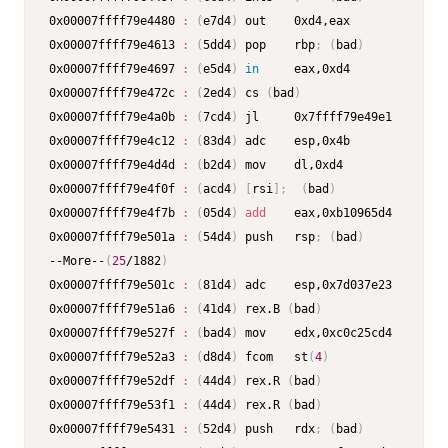
0x00007ffff79e4480 
:
(
e7d4
)
 out    0xd4,eax

0x00007ffff79e4613 
:
(
5dd4
)
 pop    rbp
;
(
bad
)
0x00007ffff79e4697 
:
(
e5d4
)
in
     eax,0xd4

0x00007ffff79e472c 
:
(
2ed4
)
 cs 
(
bad
)
0x00007ffff79e4a0b 
:
(
7cd4
)
 jl     0x7ffff79e49e1

0x00007ffff79e4c12 
:
(
83d4
)
 adc    esp,0x4b

0x00007ffff79e4d4d 
:
(
b2d4
)
 mov    dl,0xd4

0x00007ffff79e4f0f 
:
(
acd4
)
[
rsi
]
;
(
bad
)
0x00007ffff79e4f7b 
:
(
05d4
)
add
    eax,0xb10965d4

0x00007ffff79e501a 
:
(
54d4
)
 push   rsp
;
(
bad
)
--More--
(
25
/1882
)
0x00007ffff79e501c 
:
(
81d4
)
 adc    esp,0x7d037e23

0x00007ffff79e51a6 
:
(
41d4
)
 rex.B 
(
bad
)
0x00007ffff79e527f 
:
(
bad4
)
 mov    edx,0xc0c25cd4

0x00007ffff79e52a3 
:
(
d8d4
)
 fcom   st
(
4
)
0x00007ffff79e52df 
:
(
44d4
)
 rex.R 
(
bad
)
0x00007ffff79e53f1 
:
(
44d4
)
 rex.R 
(
bad
)
0x00007ffff79e5431 
:
(
52d4
)
 push   rdx
;
(
bad
)