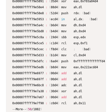
0x00007ffff79e5891 
:
(
35d4
)
 xor    eax,0xf03a04d4

0x00007ffff79e58e4 
:
(
88d4
)
 mov    ah,dl

0x00007ffff79e58e8 
:
(
52d4
)
 push   rdx
;
(
bad
)
0x00007ffff79e5953 
:
(
ecd4
)
in
     al,dx
;
(
bad
)
0x00007ffff79e5a4c 
:
(
b6d4
)
 mov    dh,0xd4

0x00007ffff79e5bd8 
:
(
b4d4
)
 mov    ah,0xd4

0x00007ffff79e5c8a 
:
(
19d4
)
 sbb    esp,edx

0x00007ffff79e5ce5 
:
(
c1d4
)
 rcl    esp,0xf1

0x00007ffff79e5cec 
:
(
f8d4
)
 clc    
;
(
bad
)
0x00007ffff79e5d33 
:
(
b1d4
)
 mov    cl,0xd4

0x00007ffff79e5dfc 
:
(
6ad4
)
 push   0xffffffffffffffd4

0x00007ffff79e5ed6 
:
(
b8d4
)
 mov    eax,0x222acdd4

0x00007ffff79e6977 
:
(
00d4
)
add
    ah,dl

0x00007ffff79e697f 
:
(
00d4
)
add
    ah,dl

0x00007ffff79e6bc8 
:
(
10d4
)
 adc    ah,dl

0x00007ffff79e7a38 
:
(
30d4
)
 xor    ah,dl

0x00007ffff79e7e67 
:
(
00d4
)
add
    ah,dl

0x00007ffff79e7f90 
:
(
c0d4
)
 rcl    ah,0x11

--More--
(
50
/1882
)