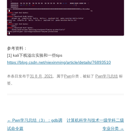
参考资料：
[1] kali下栈溢出实验和一些tips
https://blog.csdn.net/niexinming/article/details/76893510
本条目发布于
31 8 月, 2021
。属于
Pwn
分类，被贴了
Pwn学习总结
标
签。
文
←
Pwn学习总结（3）：gdb调
计算机科学与技术一级学科二级
章
试命令篇
专业分类
→