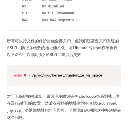
    NX:       NX disabled

    PIE:      No PIE (0x400000)

    RWX:      Has RWX segments
所有可执行文件的保护措施全部关闭，但我们还需要关闭系统的
ASLR，防止库函数的地址随机化。在Ubuntu中以root权限执行
以下命令，以临时关闭ASLR，重启后失效。
echo
0
>
 /proc/sys/kernel/randomize_va_space
对于无保护的栈溢出，最常见的做法是将shellcode布局到栈上寄
存器
所指的位置，然后在程序的地址空间中查找
或
rsp
call rsp
，令返回地址指向它即可。下面我们来利用这种办法解决
jmp rsp
这个问题。