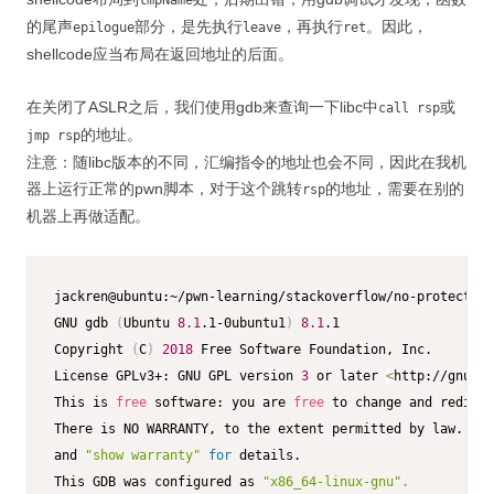
的尾声
部分，是先执行
，再执行
。因此，
epilogue
leave
ret
shellcode应当布局在返回地址的后面。
在关闭了ASLR之后，我们使用gdb来查询一下libc中
或
call rsp
的地址。
jmp rsp
注意：随libc版本的不同，汇编指令的地址也会不同，因此在我机
器上运行正常的pwn脚本，对于这个跳转
的地址，需要在别的
rsp
机器上再做适配。
jackren@ubuntu:~/pwn-learning/stackoverflow/no-protection
GNU gdb 
(
Ubuntu 
8.1
.1-0ubuntu1
)
8.1
.1

Copyright 
(
C
)
2018
 Free Software Foundation, Inc.

License GPLv3+: GNU GPL version 
3
 or later 
<
http://gnu.or
This is 
free
 software: you are 
free
 to change and redistr
There is NO WARRANTY, to the extent permitted by law.  Ty
and 
"show warranty"
for
 details.

This GDB was configured as 
"x86_64-linux-gnu"
.