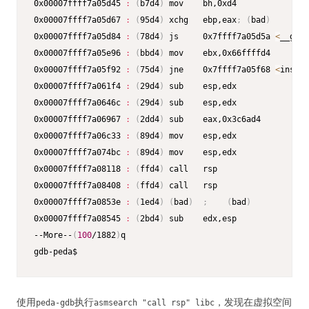
0x00007ffff7a05d45 
:
(
b7d4
)
 mov    bh,0xd4

0x00007ffff7a05d67 
:
(
95d4
)
 xchg   ebp,eax
;
(
bad
)
0x00007ffff7a05d84 
:
(
78d4
)
 js     0x7ffff7a05d5a 
<
__gcon
0x00007ffff7a05e96 
:
(
bbd4
)
 mov    ebx,0x66ffffd4

0x00007ffff7a05f92 
:
(
75d4
)
 jne    0x7ffff7a05f68 
<
insert
0x00007ffff7a061f4 
:
(
29d4
)
 sub    esp,edx

0x00007ffff7a0646c 
:
(
29d4
)
 sub    esp,edx

0x00007ffff7a06967 
:
(
2dd4
)
 sub    eax,0x3c6ad4

0x00007ffff7a06c33 
:
(
89d4
)
 mov    esp,edx

0x00007ffff7a074bc 
:
(
89d4
)
 mov    esp,edx

0x00007ffff7a08118 
:
(
ffd4
)
 call   rsp

0x00007ffff7a08408 
:
(
ffd4
)
 call   rsp

0x00007ffff7a0853e 
:
(
1ed4
)
(
bad
)
;
(
bad
)
0x00007ffff7a08545 
:
(
2bd4
)
 sub    edx,esp

--More--
(
100
/1882
)
q

使用
执行
，发现在虚拟空间
peda-gdb
asmsearch "call rsp" libc