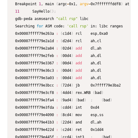
Breakpoint 
1
, main 
(
argc
=
0x1, 
argv
=
0x7fffffffddf8
)
11
      SayHello
(
)
;
gdb-peda asmsearch 
"call rsp"
 libc

Searching 
for
 ASM code: 
'call rsp'
 in: libc ranges

0x00007ffff79e263a 
:
(
c1d4
)
 rcl    esp,0xa0

0x00007ffff79e2a1d 
:
(
d2d4
)
 rcl    ah,cl

0x00007ffff79e2a84 
:
(
02d4
)
add
    dl,ah

0x00007ffff79e2feb 
:
(
00d4
)
add
    ah,dl

0x00007ffff79e3367 
:
(
00d4
)
add
    ah,dl

0x00007ffff79e36c3 
:
(
00d4
)
add
    ah,dl

0x00007ffff79e3a03 
:
(
00d4
)
add
    ah,dl

0x00007ffff79e3bcc 
:
(
72d4
)
 jb     0x7ffff79e3ba2

0x00007ffff79e3cf8 
:
(
4dd4
)
 rex.WRB 
(
bad
)
0x00007ffff79e3fa4 
:
(
9ad4
)
(
bad
)
;
(
bad
)
0x00007ffff79e3fda 
:
(
cdd4
)
 int    0xd4

0x00007ffff79e4090 
:
(
8cd4
)
 mov    esp,ss

0x00007ffff79e41b3 
:
(
22d4
)
 and    dl,ah

0x00007ffff79e422d 
:
(
c2d4
)
 ret    0x1dd4

0x00007ffff79e445f 
:
(
ccd4
)
 int3   
;
(
bad
)