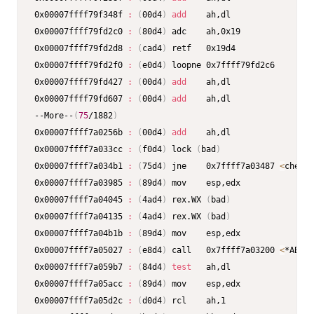
0x00007ffff79f348f 
:
(
00d4
)
add
    ah,dl

0x00007ffff79fd2c0 
:
(
80d4
)
 adc    ah,0x19

0x00007ffff79fd2d8 
:
(
cad4
)
 retf   0x19d4

0x00007ffff79fd2f0 
:
(
e0d4
)
 loopne 0x7ffff79fd2c6

0x00007ffff79fd427 
:
(
00d4
)
add
    ah,dl

0x00007ffff79fd607 
:
(
00d4
)
add
    ah,dl

--More--
(
75
/1882
)
0x00007ffff7a0256b 
:
(
00d4
)
add
    ah,dl

0x00007ffff7a033cc 
:
(
f0d4
)
 lock 
(
bad
)
0x00007ffff7a034b1 
:
(
75d4
)
 jne    0x7ffff7a03487 
<
check_
0x00007ffff7a03985 
:
(
89d4
)
 mov    esp,edx

0x00007ffff7a04045 
:
(
4ad4
)
 rex.WX 
(
bad
)
0x00007ffff7a04135 
:
(
4ad4
)
 rex.WX 
(
bad
)
0x00007ffff7a04b1b 
:
(
89d4
)
 mov    esp,edx

0x00007ffff7a05027 
:
(
e8d4
)
 call   0x7ffff7a03200 
<
*ABS*+
0x00007ffff7a059b7 
:
(
84d4
)
test
   ah,dl

0x00007ffff7a05acc 
:
(
89d4
)
 mov    esp,edx

0x00007ffff7a05d2c 
:
(
d0d4
)
 rcl    ah,1
