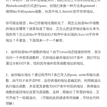
局shellcode的方式进行pwn。但我们来换一种方法来getshell：
调用libc中的system函数，向其中传入’/bin/sh’的字符串地址。
你可能会疑惑，libc已经被地址随机化了，我怎么知道libc中函数
的地址在哪里？就算知道了地址，又怎么把这些地址输出出来为
我所用？怎么在libc中寻找在ELF程序中未出现的
字符串
/bin/sh
地址？不要急，下面我来一个一个解答。
1、如何知道libc中函数的地址？由于Linux动态链接的特性，首次
访问一个外部库函数时，它的地址被存储在GOT表中，我们可以
通过分析GOT表，找到其存储外部库函数地址的地址。
2、如何输出地址？通过程序PLT表已导入的puts, write等输出函
数，由于ELF未开启PIE，这些表项的地址是确定的。利用栈溢出
执行输出函数，并设置其参数为GOT表中对应的地址，再将输出
函数的返回地址设置为原函数。这样，既输出了所需的地址，又
可开始下一轮栈溢出。（可能此处的描述有些抽象，可结合代码
理解）