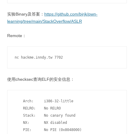
实验Binary及答案：
https://github.com/bjrjk/pwn-
learning/tree/main/StackOverflow/ASLR
Remote：
nc hackme.inndy.tw 7702
使用checksec查询ELF的安全信息：
    Arch:     i386-32-little

    RELRO:    No RELRO

    Stack:    No canary found

    NX:       NX disabled

    PIE:      No PIE (0x8048000)
