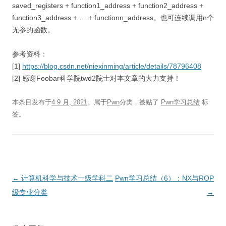
saved_registers + function1_address + function2_address +
function3_address + … + functionn_address。也可连续调用n个
无参的函数。
参考资料：
[1]
https://blog.csdn.net/niexinming/article/details/78796408
[2] 感谢Foobar科学院twd2院士对本文章的大力支持！
本条目发布于
4 9 月, 2021
。属于
Pwn
分类，被贴了
Pwn学习总结
标
签。
文
←
计算机科学与技术一级学科二
Pwn学习总结（6）：NX与ROP
章
级专业分类
→
导
航