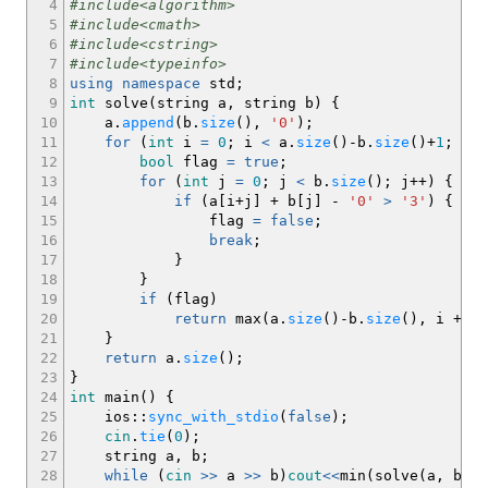
4
#include<algorithm>
5
#include<cmath>
6
#include<cstring>
7
#include<typeinfo>
8
using
namespace
std
;
9
int
solve
(
string a, string b
)
{
10
a.
append
(
b.
size
(
)
,
'0'
)
;
11
for
(
int
i
=
0
;
i
<
a.
size
(
)
-
b.
size
(
)
+
1
;
i
++
12
bool
flag
=
true
;
13
for
(
int
j
=
0
;
j
<
b.
size
(
)
;
j
++
)
{
14
if
(
a
[
i
+
j
]
+
b
[
j
]
-
'0'
>
'3'
)
{
15
flag
=
false
;
16
break
;
17
}
18
}
19
if
(
flag
)
20
return
max
(
a.
size
(
)
-
b.
size
(
)
, i
+
b.
21
}
22
return
a.
size
(
)
;
23
}
24
int
main
(
)
{
25
ios
::
sync_with_stdio
(
false
)
;
26
cin
.
tie
(
0
)
;
27
string a, b
;
28
while
(
cin
>>
a
>>
b
)
cout
<<
min
(
solve
(
a, b
)
,s