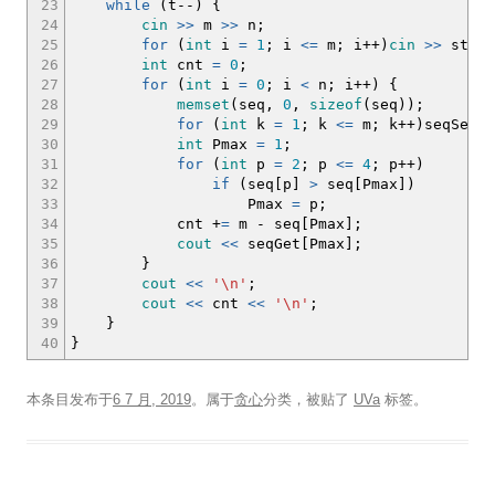
23
while
(
t
--
)
{
24
cin
>>
m
>>
n
;
25
for
(
int
i
=
1
;
i
<=
m
;
i
++
)
cin
>>
strAr
26
int
cnt
=
0
;
27
for
(
int
i
=
0
;
i
<
n
;
i
++
)
{
28
memset
(
seq,
0
,
sizeof
(
seq
)
)
;
29
for
(
int
k
=
1
;
k
<=
m
;
k
++
)
seqSet
(
s
30
int
Pmax
=
1
;
31
for
(
int
p
=
2
;
p
<=
4
;
p
++
)
32
if
(
seq
[
p
]
>
seq
[
Pmax
]
)
33
Pmax
=
p
;
34
cnt
+
=
m
-
seq
[
Pmax
]
;
35
cout
<<
seqGet
[
Pmax
]
;
36
}
37
cout
<<
'
\n
'
;
38
cout
<<
cnt
<<
'
\n
'
;
39
}
40
}
本条目发布于
6 7 月, 2019
。属于
贪心
分类，被贴了
UVa
标签。