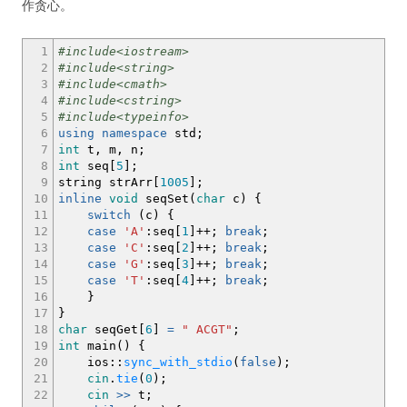
作贪心。
1
#include<iostream>
2
#include<string>
3
#include<cmath>
4
#include<cstring>
5
#include<typeinfo>
6
using
namespace
std
;
7
int
t, m, n
;
8
int
seq
[
5
]
;
9
string strArr
[
1005
]
;
10
inline
void
seqSet
(
char
c
)
{
11
switch
(
c
)
{
12
case
'A'
:
seq
[
1
]
++
;
break
;
13
case
'C'
:
seq
[
2
]
++
;
break
;
14
case
'G'
:
seq
[
3
]
++
;
break
;
15
case
'T'
:
seq
[
4
]
++
;
break
;
16
}
17
}
18
char
seqGet
[
6
]
=
" ACGT"
;
19
int
main
(
)
{
20
ios
::
sync_with_stdio
(
false
)
;
21
cin
.
tie
(
0
)
;
22
cin
>>
t
;