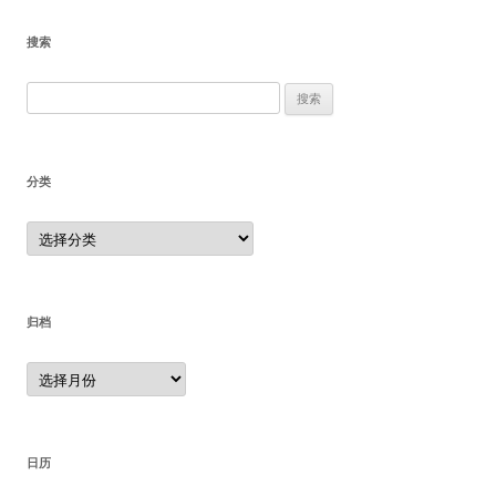
搜索
搜
索：
分类
分
类
归档
归
档
日历