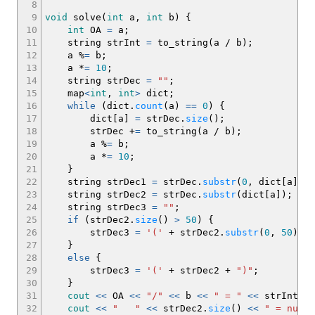
8
9
void
solve
(
int
a,
int
b
)
{
10
int
OA
=
a
;
11
string strInt
=
to_string
(
a
/
b
)
;
12
a
%
=
b
;
13
a
*
=
10
;
14
string strDec
=
""
;
15
map
<
int
,
int
>
dict
;
16
while
(
dict.
count
(
a
)
==
0
)
{
17
dict
[
a
]
=
strDec.
size
(
)
;
18
strDec
+
=
to_string
(
a
/
b
)
;
19
a
%
=
b
;
20
a
*
=
10
;
21
}
22
string strDec1
=
strDec.
substr
(
0
, dict
[
a
]
)
;
23
string strDec2
=
strDec.
substr
(
dict
[
a
]
)
;
24
string strDec3
=
""
;
25
if
(
strDec2.
size
(
)
>
50
)
{
26
strDec3
=
'('
+
strDec2.
substr
(
0
,
50
)
+
27
}
28
else
{
29
strDec3
=
'('
+
strDec2
+
")"
;
30
}
31
cout
<<
OA
<<
"/"
<<
b
<<
" = "
<<
strInt
<<
32
cout
<<
" "
<<
strDec2.
size
(
)
<<
" = numbe