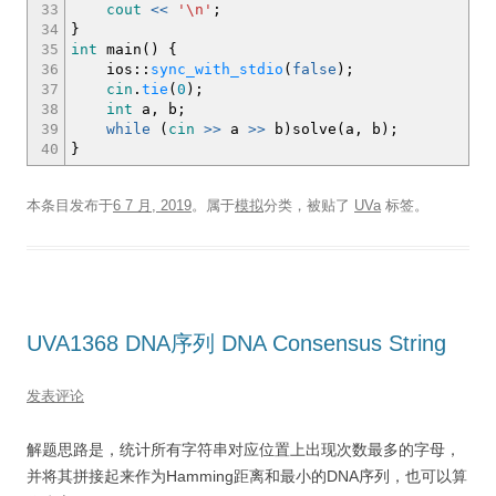
33
cout
<<
'
\n
'
;
34
}
35
int
main
(
)
{
36
ios
::
sync_with_stdio
(
false
)
;
37
cin
.
tie
(
0
)
;
38
int
a, b
;
39
while
(
cin
>>
a
>>
b
)
solve
(
a, b
)
;
40
}
本条目发布于
6 7 月, 2019
。属于
模拟
分类，被贴了
UVa
标签。
UVA1368 DNA序列 DNA Consensus String
发表评论
解题思路是，统计所有字符串对应位置上出现次数最多的字母，
并将其拼接起来作为Hamming距离和最小的DNA序列，也可以算