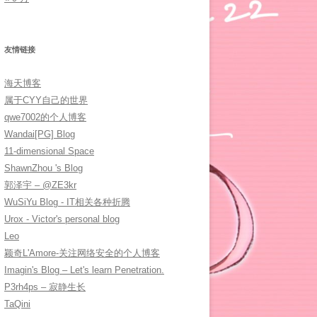
友情链接
海天博客
属于CYY自己的世界
qwe7002的个人博客
Wandai[PG] Blog
11-dimensional Space
ShawnZhou 's Blog
郭泽宇 – @ZE3kr
WuSiYu Blog - IT相关各种折腾
Urox - Victor's personal blog
Leo
颖奇L'Amore-关注网络安全的个人博客
Imagin's Blog – Let's learn Penetration.
P3rh4ps – 寂静生长
TaQini