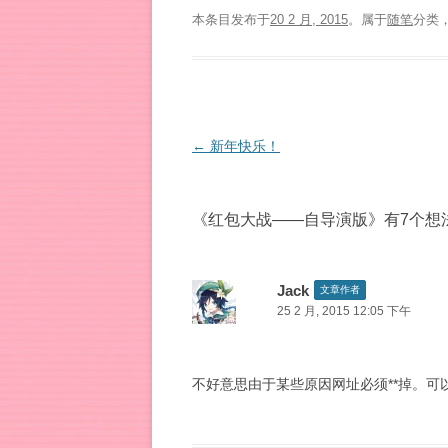
本条目发布于
20 2 月, 2015
。属于
随笔
分类
文
←
新年快乐！
章
导
《
红包大战——自导演版
》有7个想
航
Jack
文章作者
25 2 月, 2015 12:05 下午
不好意思由于某些原因网址必须**掉。可以