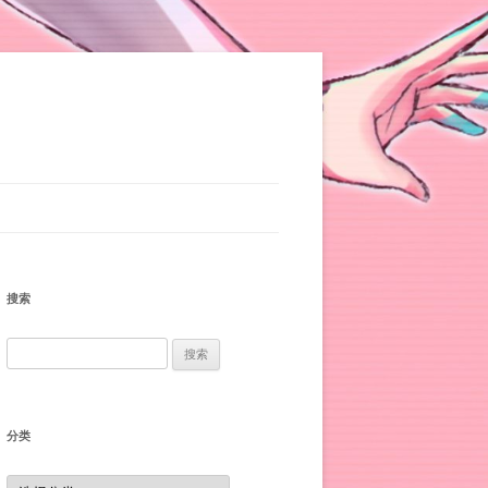
搜索
搜
索：
分类
分