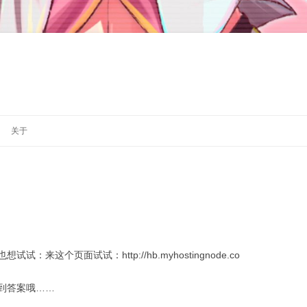
跳
至
关于
正
文
这个页面试试：http://hb.myhostingnode.co
到答案哦……