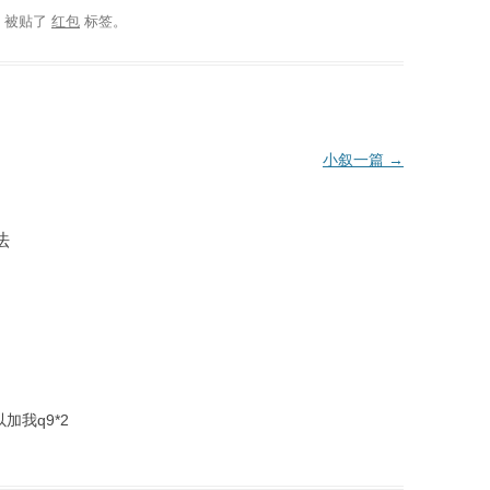
，被贴了
红包
标签。
小叙一篇
→
法
加我q9*2