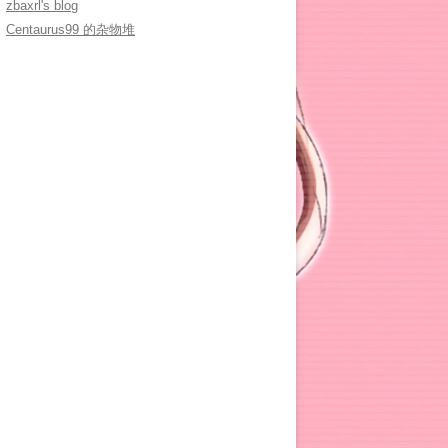
zbaxrl's blog
Centaurus99 的杂物堆