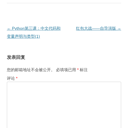
文
←
Python第三课：中文代码和
红包大战——自导演版
→
章
变量声明与类型(1)
导
航
发表回复
您的邮箱地址不会被公开。
必填项已用
*
标注
评论
*