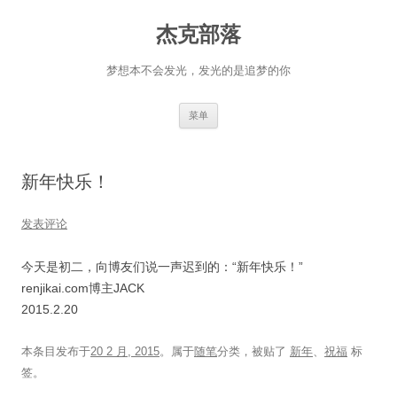
杰克部落
梦想本不会发光，发光的是追梦的你
跳
菜单
至
正
文
新年快乐！
发表评论
今天是初二，向博友们说一声迟到的：“新年快乐！”
renjikai.com博主JACK
2015.2.20
本条目发布于
20 2 月, 2015
。属于
随笔
分类，被贴了
新年
、
祝福
标
签。