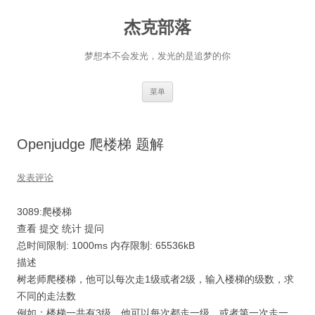
杰克部落
梦想本不会发光，发光的是追梦的你
跳
菜单
至
正
文
Openjudge 爬楼梯 题解
发表评论
3089:爬楼梯
查看 提交 统计 提问
总时间限制: 1000ms 内存限制: 65536kB
描述
树老师爬楼梯，他可以每次走1级或者2级，输入楼梯的级数，求
不同的走法数
例如：楼梯一共有3级，他可以每次都走一级，或者第一次走一