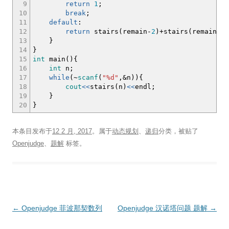
9
return
1
;
10
break
;
11
default
:
12
return
stairs
(
remain
-
2
)
+
stairs
(
remain
-
1
)
13
}
14
}
15
int
main
(
)
{
16
int
n
;
17
while
(
~
scanf
(
"%d"
,
&
n
)
)
{
18
cout
<<
stairs
(
n
)
<<
endl
;
19
}
20
}
本条目发布于
12 2 月, 2017
。属于
动态规划
、
递归
分类，被贴了
Openjudge
、
题解
标签。
文
←
Openjudge 菲波那契数列
Openjudge 汉诺塔问题 题解
→
章