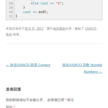
28
else
cout
<<
"0"
;
29
}
30
cout
<<
endl
;
31
}
本条目发布于
30 9 月, 2017
。属于
动态规划
分类，被贴了
USACO
、
洛谷
标签。
文
←
洛谷/USACO 联系 Contact
洛谷/USACO 丑数 Humble
章
Numbers
→
导
航
发表回复
您的邮箱地址不会被公开。
必填项已用
*
标注
评论
*