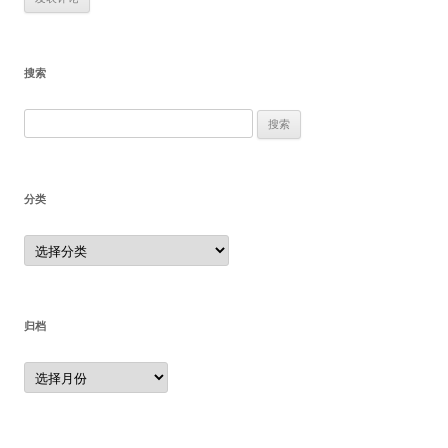
搜索
搜
索：
分类
分
类
归档
归
档