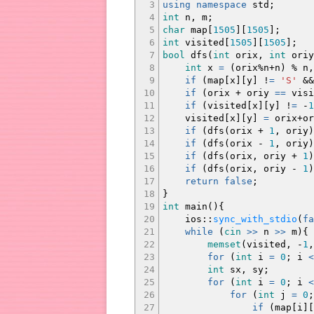
3
using
namespace
std
;
4
int
n, m
;
5
char
map
[
1505
]
[
1505
]
;
6
int
visited
[
1505
]
[
1505
]
;
7
bool
dfs
(
int
orix,
int
oriy
8
int
x
=
(
orix
%
n
+
n
)
%
n,
9
if
(
map
[
x
]
[
y
]
!
=
'S'
&&
10
if
(
orix
+
oriy
==
visi
11
if
(
visited
[
x
]
[
y
]
!
=
-
1
12
visited
[
x
]
[
y
]
=
orix
+
or
13
if
(
dfs
(
orix
+
1
, oriy
)
14
if
(
dfs
(
orix
-
1
, oriy
)
15
if
(
dfs
(
orix, oriy
+
1
)
16
if
(
dfs
(
orix, oriy
-
1
)
17
return
false
;
18
}
19
int
main
(
)
{
20
ios
::
sync_with_stdio
(
fa
21
while
(
cin
>>
n
>>
m
)
{
22
memset
(
visited,
-
1
23
for
(
int
i
=
0
;
i
<
24
int
sx, sy
;
25
for
(
int
i
=
0
;
i
<
26
for
(
int
j
=
0
;
27
if
(
map
[
i
]
[