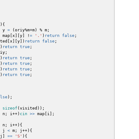
)
{
 y
=
(
oriy
%
m
+
m
)
%
m
;
map
[
x
]
[
y
]
!
=
'.'
)
return
false
;
ted
[
x
]
[
y
]
)
return
false
;
)
return
true
;
iy
;
)
return
true
;
)
return
true
;
)
return
true
;
)
return
true
;
lse
)
;
,
sizeof
(
visited
)
)
;
n
;
i
++
)
cin
>>
map
[
i
]
;
n
;
i
++
)
{
j
<
m
;
j
++
)
{
j
]
==
'S'
)
{