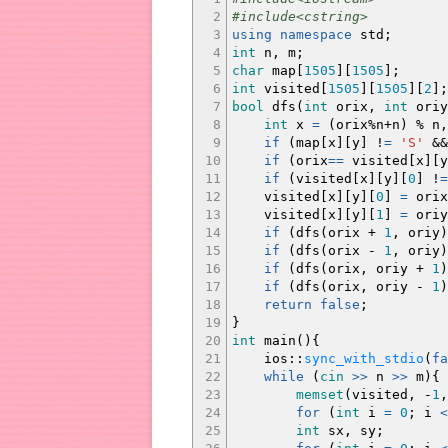
2
#include<cstring>
3
using
namespace
std
;
4
int
n, m
;
5
char
map
[
1505
]
[
1505
]
;
6
int
visited
[
1505
]
[
1505
]
[
2
]
;
7
bool
dfs
(
int
orix,
int
oriy
8
int
x
=
(
orix
%
n
+
n
)
%
n,
9
if
(
map
[
x
]
[
y
]
!
=
'S'
&&
10
if
(
orix
==
visited
[
x
]
[
y
11
if
(
visited
[
x
]
[
y
]
[
0
]
!
=
12
visited
[
x
]
[
y
]
[
0
]
=
orix
13
visited
[
x
]
[
y
]
[
1
]
=
oriy
14
if
(
dfs
(
orix
+
1
, oriy
)
15
if
(
dfs
(
orix
-
1
, oriy
)
16
if
(
dfs
(
orix, oriy
+
1
)
17
if
(
dfs
(
orix, oriy
-
1
)
18
return
false
;
19
}
20
int
main
(
)
{
21
ios
::
sync_with_stdio
(
fa
22
while
(
cin
>>
n
>>
m
)
{
23
memset
(
visited,
-
1
24
for
(
int
i
=
0
;
i
<
25
int
sx, sy
;