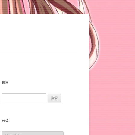
搜索
搜
索：
分类
分