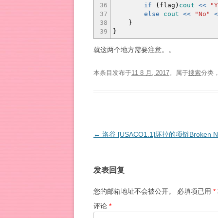
36
if
(
flag
)
cout
<<
"Y
37
else
cout
<<
"No"
<
38
}
39
}
就这两个地方需要注意。。
本条目发布于
11 8 月, 2017
。属于
搜索
分类
文
←
洛谷 [USACO1.1]坏掉的项链Broken Ne
章
导
发表回复
航
您的邮箱地址不会被公开。
必填项已用
*
评论
*