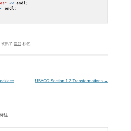
es"
<<
endl
;
<
endl
;
，被贴了
洛谷
标签。
cklace
USACO Section 1.2 Transformations
→
标注