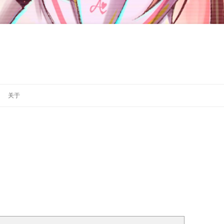
跳
至
关于
正
文