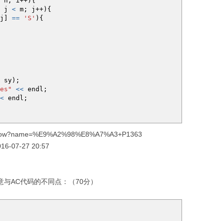
n
;
i
++
)
{
j
<
m
;
j
++
)
{
j
]
==
'S'
)
{
 sy
)
;
es"
<<
endl
;
<
endl
;
/show?name=%E9%A2%98%E8%A7%A3+P1363
-07-27 20:57
意与AC代码的不同点：（70分）