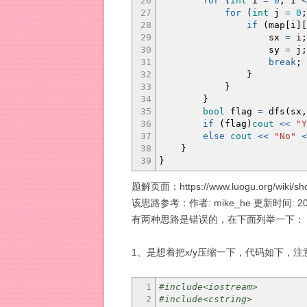
26
for
(
int
i
=
0
;
i
<
27
for
(
int
j
=
0
;
28
if
(
map
[
i
]
[
29
sx
=
i
;
30
sy
=
j
;
31
break
;
32
}
33
}
34
}
35
bool
flag
=
dfs
(
sx,
36
if
(
flag
)
cout
<<
"Y
37
else
cout
<<
"No"
<
38
}
39
}
题解页面：https://www.luogu.org/wiki
该思路参考：作者: mike_he 更新时间: 2016
有两种思路是错误的，在下面列举一下：
1、是想着把x/y压缩一下，代码如下，注
1
#include<iostream>
2
#include<cstring>