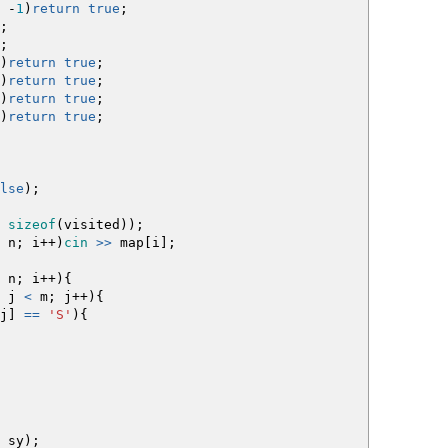
-
1
)
return
true
;
;
;
)
return
true
;
)
return
true
;
)
return
true
;
)
return
true
;
lse
)
;
,
sizeof
(
visited
)
)
;
n
;
i
++
)
cin
>>
map
[
i
]
;
n
;
i
++
)
{
j
<
m
;
j
++
)
{
j
]
==
'S'
)
{
 sy
)
;