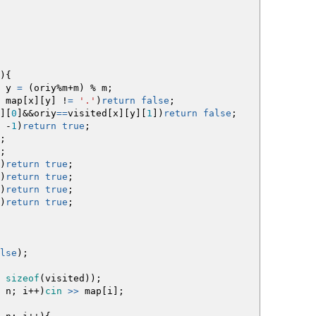
)
{
 y
=
(
oriy
%
m
+
m
)
%
m
;
map
[
x
]
[
y
]
!
=
'.'
)
return
false
;
]
[
0
]
&&
oriy
==
visited
[
x
]
[
y
]
[
1
]
)
return
false
;
-
1
)
return
true
;
;
;
)
return
true
;
)
return
true
;
)
return
true
;
)
return
true
;
lse
)
;
,
sizeof
(
visited
)
)
;
n
;
i
++
)
cin
>>
map
[
i
]
;