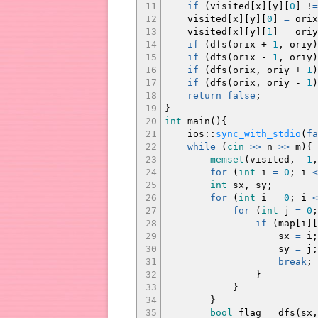
11
if
(
visited
[
x
]
[
y
]
[
0
]
!
=
12
visited
[
x
]
[
y
]
[
0
]
=
orix
13
visited
[
x
]
[
y
]
[
1
]
=
oriy
14
if
(
dfs
(
orix
+
1
, oriy
)
15
if
(
dfs
(
orix
-
1
, oriy
)
16
if
(
dfs
(
orix, oriy
+
1
)
17
if
(
dfs
(
orix, oriy
-
1
)
18
return
false
;
19
}
20
int
main
(
)
{
21
ios
::
sync_with_stdio
(
fa
22
while
(
cin
>>
n
>>
m
)
{
23
memset
(
visited,
-
1
24
for
(
int
i
=
0
;
i
<
25
int
sx, sy
;
26
for
(
int
i
=
0
;
i
<
27
for
(
int
j
=
0
;
28
if
(
map
[
i
]
[
29
sx
=
i
;
30
sy
=
j
;
31
break
;
32
}
33
}
34
}
35
bool
flag
=
dfs
(
sx,