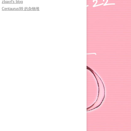
zbaxrl's blog
Centaurus99 的杂物堆