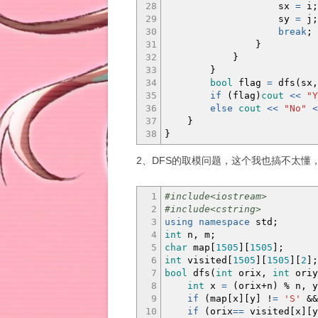
28
sx
=
i
;
29
sy
=
j
;
30
break
;
31
}
32
}
33
}
34
bool
flag
=
dfs
(
sx,
35
if
(
flag
)
cout
<<
"Y
36
else
cout
<<
"No"
<
37
}
38
}
2、DFS的取模问题，这个我也搞不太懂
1
#include<iostream>
2
#include<cstring>
3
using
namespace
std
;
4
int
n, m
;
5
char
map
[
1505
]
[
1505
]
;
6
int
visited
[
1505
]
[
1505
]
[
2
]
;
7
bool
dfs
(
int
orix,
int
oriy
8
int
x
=
(
orix
+
n
)
%
n, 
9
if
(
map
[
x
]
[
y
]
!
=
'S'
&&
10
if
(
orix
==
visited
[
x
]
[
y