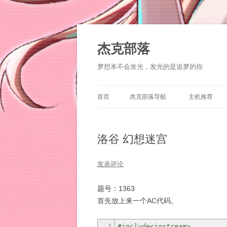
杰克部落
梦想本不会发光，发光的是追梦的你
首页
杰克部落导航
主机推荐
洛谷 幻想迷宫
发表评论
题号：1363
首先放上来一个AC代码。
1
#include<iostream>