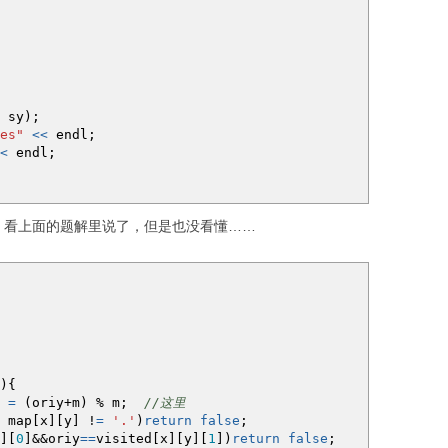
 sy
)
;
es"
<<
endl
;
<
endl
;
，看上面的题解里说了，但是也没看懂……
)
{
y
=
(
oriy
+
m
)
%
m
;
//这里
map
[
x
]
[
y
]
!
=
'.'
)
return
false
;
]
[
0
]
&&
oriy
==
visited
[
x
]
[
y
]
[
1
]
)
return
false
;