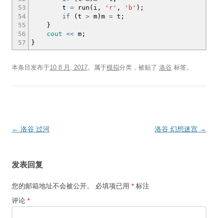
53
t
=
run
(
i,
'r'
,
'b'
)
;
54
if
(
t
>
m
)
m
=
t
;
55
}
56
cout
<<
m
;
57
}
本条目发布于
10 8 月, 2017
。属于
模拟
分类，被贴了
洛谷
标签。
文
←
洛谷 过河
洛谷 幻想迷宫
→
章
导
发表回复
航
您的邮箱地址不会被公开。
必填项已用
*
标注
评论
*