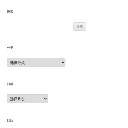
搜索
搜
索：
分类
分
类
归档
归
档
日历