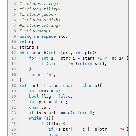
3
#include<string>
4
#include<utility>
5
#include<queue>
6
#include<cstdlib>
7
#include<cstring>
8
#include<map>
9
using
namespace
std
;
10
int
n
;
11
string s
;
12
char
search
(
int
start,
int
ptr
)
{
13
for
(
int
i
=
ptr
;
i
-
start
+
1
<=
n
;
i
++
)
{
14
if
(
s
[
i
]
!
=
'w'
)
return
s
[
i
]
;
15
}
16
return
'w'
;
17
}
18
int
run
(
int
start,
char
c,
char
a
)
{
19
int
tmax
=
0
;
20
bool
flag
=
false
;
21
int
ptr
=
start
;
22
char
cur
;
23
if
(
s
[
start
]
==
a
)
return
0
;
24
while
(
1
)
{
25
if
(
!
flag
)
{
26
if
(
s
[
ptr
]
==
c
||
s
[
ptr
]
==
'w'
)
tma
27
else
{