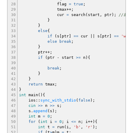
28
flag
=
true
;
29
tmax
++
;
30
cur
=
search
(
start, ptr
)
;
//就这
31
}
32
}
33
else
{
34
if
(
s
[
ptr
]
==
cur
||
s
[
ptr
]
==
'w'
)
t
35
else
break
;
36
}
37
ptr
++
;
38
if
(
ptr
-
start
>=
n
)
{
39
40
break
;
41
}
42
}
43
return
tmax
;
44
}
45
int
main
(
)
{
46
ios
::
sync_with_stdio
(
false
)
;
47
cin
>>
n
>>
s
;
48
s.
append
(
s
)
;
49
int
m
=
0
;
50
for
(
int
i
=
0
;
i
<=
n
;
i
++
)
{
51
int
t
=
run
(
i,
'b'
,
'r'
)
;
52
if
(
t
>
m
)
m
=
t
;