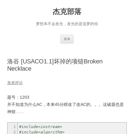
杰克部落
梦想本不会发光，发光的是追梦的你
跳
菜单
至
正
文
洛谷 [USACO1.1]坏掉的项链Broken
Necklace
发表评论
题号：1203
并不知道为什么AC，本来45分瞎改了改AC的。。。这破题也是
神烦……
1
#include<iostream>
2
#include<algorithm>