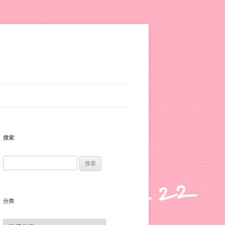
搜索
搜
索：
分类
分