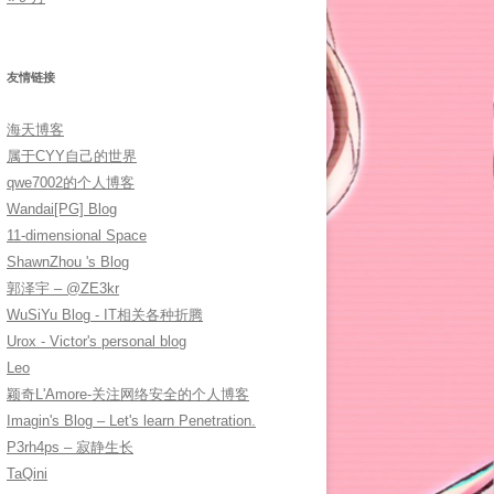
友情链接
海天博客
属于CYY自己的世界
qwe7002的个人博客
Wandai[PG] Blog
11-dimensional Space
ShawnZhou 's Blog
郭泽宇 – @ZE3kr
WuSiYu Blog - IT相关各种折腾
Urox - Victor's personal blog
Leo
颖奇L'Amore-关注网络安全的个人博客
Imagin's Blog – Let's learn Penetration.
P3rh4ps – 寂静生长
TaQini