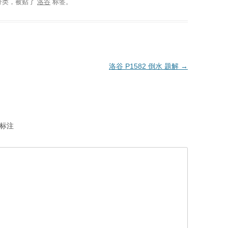
分类，被贴了
洛谷
标签。
洛谷 P1582 倒水 题解
→
标注