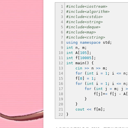
1
#include<iostream>
2
#include<algorithm>
3
#include<cstdio>
4
#include<string>
5
#include<deque>
6
#include<map>
7
#include<cstring>
8
using
namespace
std
;
9
int
n, m
;
10
int
A
[
105
]
;
11
int
f
[
10005
]
;
12
int
main
(
)
{
13
cin
>>
n
>>
m
;
14
for
(
int
i
=
1
;
i
<=
n
;
15
f
[
0
]
=
1
;
16
for
(
int
i
=
1
;
i
<=
n
;
17
for
(
int
j
=
m
;
j
>
18
f
[
j
]
+
=
f
[
j
-
A
[
19
}
20
}
21
cout
<<
f
[
m
]
;
22
}