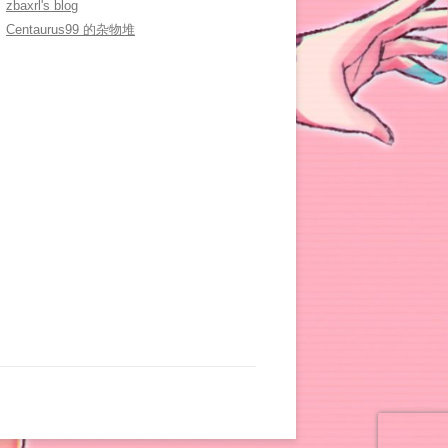
zbaxrl's blog
Centaurus99 的杂物堆