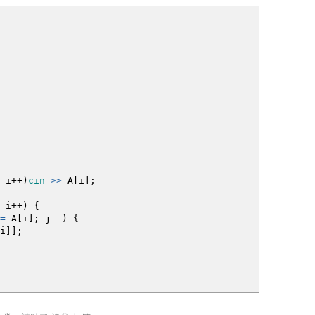
i
++
)
cin
>>
A
[
i
]
;
i
++
)
{
=
A
[
i
]
;
j
--
)
{
i
]
]
;