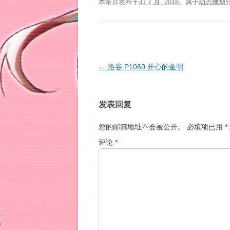
本条目发布于
31 7 月, 2018
。属于
动态规划
文
←
洛谷 P1060 开心的金明
章
导
发表回复
航
您的邮箱地址不会被公开。
必填项已用
*
评论
*