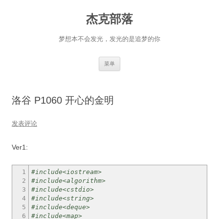
杰克部落
梦想本不会发光，发光的是追梦的你
跳
菜单
至
正
文
洛谷 P1060 开心的金明
发表评论
Ver1:
1
#include<iostream>
2
#include<algorithm>
3
#include<cstdio>
4
#include<string>
5
#include<deque>
6
#include<map>