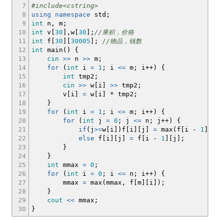
7
#include<cstring>
8
using
namespace
std
;
9
int
n, m
;
10
int
v
[
30
]
,w
[
30
]
;
//乘积，价格
11
int
f
[
30
]
[
30005
]
;
//物品，钱数
12
int
main
(
)
{
13
cin
>>
n
>>
m
;
14
for
(
int
i
=
1
;
i
<=
m
;
i
++
)
{
15
int
tmp2
;
16
cin
>>
w
[
i
]
>>
tmp2
;
17
v
[
i
]
=
w
[
i
]
*
tmp2
;
18
}
19
for
(
int
i
=
1
;
i
<=
m
;
i
++
)
{
20
for
(
int
j
=
0
;
j
<=
n
;
j
++
)
{
21
if
(
j
>=
w
[
i
]
)
f
[
i
]
[
j
]
=
max
(
f
[
i
-
1
]
[
j
]
22
else
f
[
i
]
[
j
]
=
f
[
i
-
1
]
[
j
]
;
23
}
24
}
25
int
mmax
=
0
;
26
for
(
int
i
=
0
;
i
<=
n
;
i
++
)
{
27
mmax
=
max
(
mmax, f
[
m
]
[
i
]
)
;
28
}
29
cout
<<
mmax
;
30
}