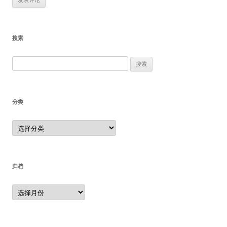
搜索
搜
索：
分类
分
类
归档
归
档