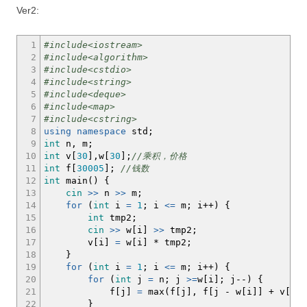
Ver2:
1
#include<iostream>
2
#include<algorithm>
3
#include<cstdio>
4
#include<string>
5
#include<deque>
6
#include<map>
7
#include<cstring>
8
using
namespace
std
;
9
int
n, m
;
10
int
v
[
30
]
,w
[
30
]
;
//乘积，价格
11
int
f
[
30005
]
;
//钱数
12
int
main
(
)
{
13
cin
>>
n
>>
m
;
14
for
(
int
i
=
1
;
i
<=
m
;
i
++
)
{
15
int
tmp2
;
16
cin
>>
w
[
i
]
>>
tmp2
;
17
v
[
i
]
=
w
[
i
]
*
tmp2
;
18
}
19
for
(
int
i
=
1
;
i
<=
m
;
i
++
)
{
20
for
(
int
j
=
n
;
j
>=
w
[
i
]
;
j
--
)
{
21
f
[
j
]
=
max
(
f
[
j
]
, f
[
j
-
w
[
i
]
]
+
v
[
i
]
)
22
}