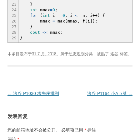
23
}
24
int
mmax
=
0
;
25
for
(
int
i
=
0
;
i
<=
n
;
i
++
)
{
26
mmax
=
max
(
mmax, f
[
i
]
)
;
27
}
28
cout
<<
mmax
;
29
}
本条目发布于
31 7 月, 2018
。属于
动态规划
分类，被贴了
洛谷
标签。
文
←
洛谷 P1030 求先序排列
洛谷 P1164 小A点菜
→
章
导
发表回复
航
您的邮箱地址不会被公开。
必填项已用
*
标注
评论
*