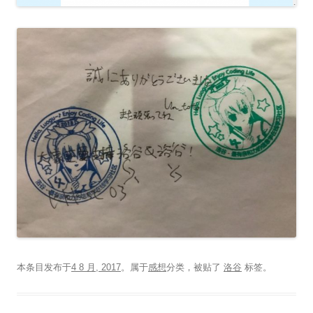
本条目发布于
4 8 月, 2017
。属于
感想
分类，被贴了
洛谷
标签。