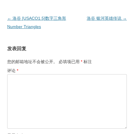
文
←
洛谷 [USACO1.5]数字三角形
洛谷 银河英雄传说
→
章
Number Triangles
导
航
发表回复
您的邮箱地址不会被公开。
必填项已用
*
标注
评论
*