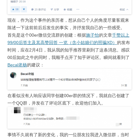
现在，作为这个事件的亲历者，想从自己个人的角度尽量客观来
陈述一下这前前后后发生的事实，并抒发我自己的一些感受。
首先是这个00er微信交流群的创建：根据
施子怡
的文章
千赞以上
99/00后答主及其高赞回答 一览（含小姑娘们的照骗XD）
的发布
时间，应在2月4日，我从我的知乎推荐里刷到了这条消息。感叹
00后如此之牛的同时，我顺手点开了知乎评论区。瞬间就看到了
Becal老杨
的建议：
在看似没有人响应该同学创建00er群的情况下，我就自己创建了
一个QQ群，并发在了评论区底下，欢迎他们加入。
事情不久就有了新的变化，我的一位朋友拉我进入微信群，当时