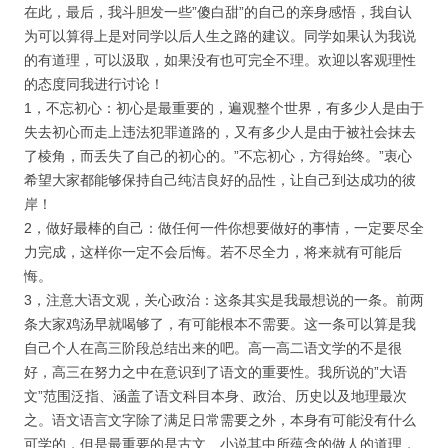
在此，最后，我斗胆发一些”傻白甜”的自己的亲身感悟，我自认
为可以算得上是对同学以后人生之路的建议。同学如果认为我说
的有道理，可以汲取，如果没有也可完全不理。欢迎以客观理性
的态度同我进行讨论！
1，不忘初心：初心是最重要的，遍观整个世界，有多少人是由于
失去初心而走上违法犯罪道路的，又有多少人是由于被社会抹去
了棱角，而丢失了自己的初心的。”不忘初心，方得始终。”衷心
希望大家都能够保持自己纯洁良好的品性，让自己到达成功的彼
岸！
2，做好最棒的自己：做任何一件你想要做好的事情，一定要尽全
力完成，这样你一定不会后悔。若不尽全力，将来就有可能后
悔。
3，注意大语文观，关心政治：这条其实是我最想说的一条。前两
条大家鸡汤早就喝够了，有可能根本不需要。这一条可以算是我
自己个人在高三阶段总结出来的吧。高一高二语文学的不是很
好，高三在努力之中在意识到了语文的重要性。我所说的”大语
文”范围泛指、涵盖了语文科目本身、政治、历史以及地理最次
之。语文语言文字除了满足日常需要之外，本身有可能没有什么
可学的，但是最重要的是古文、小说其中所蕴含的做人的道理，