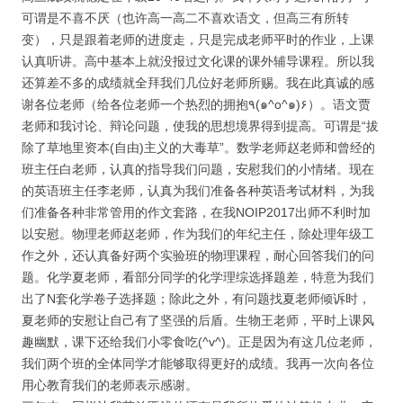
可谓是不喜不厌（也许高一高二不喜欢语文，但高三有所转
变），只是跟着老师的进度走，只是完成老师平时的作业，上课
认真听讲。高中基本上就没报过文化课的课外辅导课程。所以我
还算差不多的成绩就全拜我们几位好老师所赐。我在此真诚的感
谢各位老师（给各位老师一个热烈的拥抱٩(๑^o^๑)۶）。语文贾
老师和我讨论、辩论问题，使我的思想境界得到提高。可谓是“拔
除了草地里资本(自由)主义的大毒草”。数学老师赵老师和曾经的
班主任白老师，认真的指导我们问题，安慰我们的小情绪。现在
的英语班主任李老师，认真为我们准备各种英语考试材料，为我
们准备各种非常管用的作文套路，在我NOIP2017出师不利时加
以安慰。物理老师赵老师，作为我们的年纪主任，除处理年级工
作之外，还认真备好两个实验班的物理课程，耐心回答我们的问
题。化学夏老师，看部分同学的化学理综选择题差，特意为我们
出了N套化学卷子选择题；除此之外，有问题找夏老师倾诉时，
夏老师的安慰让自己有了坚强的后盾。生物王老师，平时上课风
趣幽默，课下还给我们小零食吃(^v^)。正是因为有这几位老师，
我们两个班的全体同学才能够取得更好的成绩。我再一次向各位
用心教育我们的老师表示感谢。