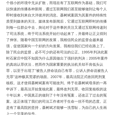
个很小的环境中无从扩散，而现在有了互联网作为基础，我们可
以快速的传播各种新闻，通过互联网我们甚至能够做到让每个人
即时接收到来自大洋彼岸的消息。聂树斌案因为其案件的特殊性
质受到媒体的关注。媒体发布新闻后，它通过互联网即时的传播
到每一位群众中去，舆论对于这件事的关注又通过互联网传递到
了司法系统，终于司法系统开始行动起来了，并最终让正义得到
了伸张。随着中国互联网的发展，我相信民众的监督会越来越
强，促使国家向一个好的方向发展。我相信我们已经在路上了。
除了民众的监督，必不可少的还有司法的公正。1995年判决此案
时石家庄中院不知因为什么原因做出了强奸的判决；2005年案件
的真凶认罪伏法，然而作为国家重要的执法机关却不肯低头认
罪，以至于出现了“被告人拼命说自己有罪，公诉人拼命说被告人
无罪”这种极其荒谬的场面。2007年，最高法院正式收回死刑复
核权。这才使得聂树斌案有可能改判。终于在聂树斌母亲的一再
申诉下，最高法开始复核此案，最终改判无罪。收回复核权的这
十年以来，中国真正的做到了十年没有冤案，还改正了过去的冤
案。这正体现了我们的司法工作者对于生命一丝不苟的态度。正
是有了最高院的坚持，聂树斌才能够一洗雪耻，为自己的人生画
上一个完美的句号。