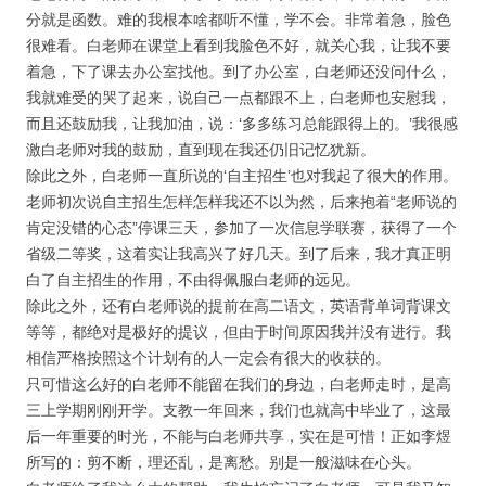
分就是函数。难的我根本啥都听不懂，学不会。非常着急，脸色
很难看。白老师在课堂上看到我脸色不好，就关心我，让我不要
着急，下了课去办公室找他。到了办公室，白老师还没问什么，
我就难受的哭了起来，说自己一点都跟不上，白老师也安慰我，
而且还鼓励我，让我加油，说：‘多多练习总能跟得上的。’我很感
激白老师对我的鼓励，直到现在我还仍旧记忆犹新。
除此之外，白老师一直所说的‘自主招生’也对我起了很大的作用。
老师初次说自主招生怎样怎样我还不以为然，后来抱着“老师说的
肯定没错的心态”停课三天，参加了一次信息学联赛，获得了一个
省级二等奖，这着实让我高兴了好几天。到了后来，我才真正明
白了自主招生的作用，不由得佩服白老师的远见。
除此之外，还有白老师说的提前在高二语文，英语背单词背课文
等等，都绝对是极好的提议，但由于时间原因我并没有进行。我
相信严格按照这个计划有的人一定会有很大的收获的。
只可惜这么好的白老师不能留在我们的身边，白老师走时，是高
三上学期刚刚开学。支教一年回来，我们也就高中毕业了，这最
后一年重要的时光，不能与白老师共享，实在是可惜！正如李煜
所写的：剪不断，理还乱，是离愁。别是一般滋味在心头。