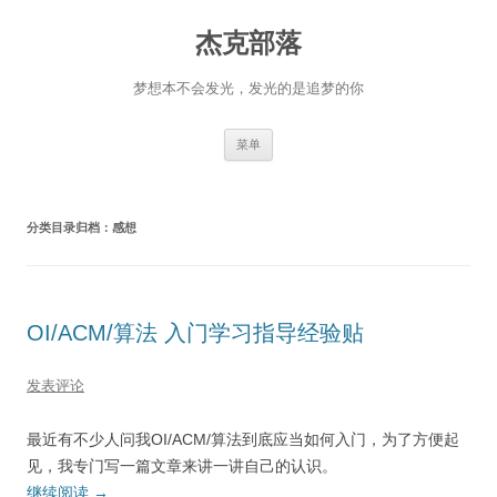
杰克部落
梦想本不会发光，发光的是追梦的你
跳
菜单
至
正
文
分类目录归档：
感想
OI/ACM/算法 入门学习指导经验贴
发表评论
最近有不少人问我OI/ACM/算法到底应当如何入门，为了方便起
见，我专门写一篇文章来讲一讲自己的认识。
继续阅读
→