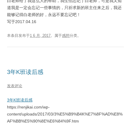
白老师给了我这么大的帮助，我生怕忘记了白老师，可是我又知
道我是一定会忘记一些事情的，只祈求新的班主任来之后，我还
能够记得白老师的好，永远不要忘记吧！
写于2017.04.16
本条目发布于
1 6 月, 2017
。属于
感想
分类。
3年K班读后感
发表评论
3年K班读后感
https://renjikai.com/wp-
content/uploads/2017/03/3%E5%B9%B4K%E7%8F%AD%E8%
AF%BB%E5%90%8E%E6%84%9F.htm