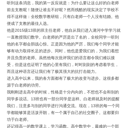
听到这条消息，我的第一反应就是：为什么要让这么好的白老师
前去支教呢！随便让谁去不好呢？然而残酷的现实决定了学校不
得不这样做：全校数学教研组，只有白老师一个人没有结婚。他
便成了支教的最佳人选。
他是2015级13班的班主任老师，他自从我们进入潞河中学学习就
一直教授我们数学。白老师的严厉是出了名的，全校同学一听到
他的名字都会胆战心惊。正是因为他的严厉，我们每个同学才能
够有动力取得长足的进步。同时，他也是爱我们的，为我们着想
并且负责的老师。虽然他每次批评我们的语言都令我们难以接
受，但是这也证明了他的心里有我们，时时刻刻的考虑着学生，
而且这种语言还让我们有了极其强大的抗打击能力。
进入高中以来，我的各方面都有了极大的改变与进步。这很多都
源于白老师的功劳。
我刚刚进去高中的时候，性格是十分内向的，不想也不会和别的
同学多说话。13班也有一部分同学是这样。白老师就及时的提醒
我们，注意多与别的同学进行沟通交流。现在，13班的每一个同
学都能够算是活泼开朗，有一个属于自己的社交圈子。这都要归
功于白老师。
还记得高一的数学课上，学习函数。高中数学中，最难的一个部