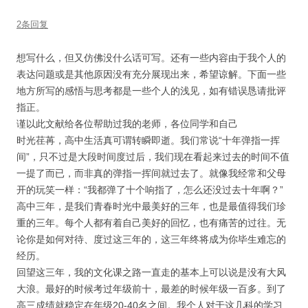
2条回复
想写什么，但又仿佛没什么话可写。还有一些内容由于我个人的
表达问题或是其他原因没有充分展现出来，希望谅解。下面一些
地方所写的感悟与思考都是一些个人的浅见，如有错误恳请批评
指正。
谨以此文献给各位帮助过我的老师，各位同学和自己
时光荏苒，高中生活真可谓转瞬即逝。我们常说“十年弹指一挥
间”，只不过是大段时间度过后，我们现在看起来过去的时间不值
一提了而已，而非真的弹指一挥间就过去了。就像我经常和父母
开的玩笑一样：“我都弹了十个响指了，怎么还没过去十年啊？”
高中三年，是我们青春时光中最美好的三年，也是最值得我们珍
重的三年。每个人都有着自己美好的回忆，也有痛苦的过往。无
论你是如何对待、度过这三年的，这三年终将成为你毕生难忘的
经历。
回望这三年，我的文化课之路一直走的基本上可以说是没有大风
大浪。最好的时候考过年级前十，最差的时候年级一百多。到了
高三成绩就稳定在年级20-40名之间。我个人对于这几科的学习