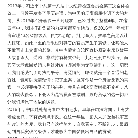
2013年，习近平中共第十八届中央纪律检查委员会第二次全体会
议上，习近平发表了重要讲话，为中国的反腐倡廉指明了大的方
向。从2013年召开会议一直到现在，已经过去了整整4年。在这
四年中，我国打击贪腐的力度可谓空前绝后。仅2016年一年就开
庭审理43名省部级以上的“大老虎”。判刑36人，效率之高足以让
人惊诧。如此严重的后果也对其它的官员产生了震慑，让其他人
不敢再走上贪腐的老路。其中内蒙古自治区政协原副主席赵黎平
因故意杀人，受贿，非法持有枪支弹药，判处死刑立即执行。而
其它大老虎因受贿只判处死缓（即减刑为无期徒刑）。这一切都
让我们感受到了司法的平等。有冤情的，即便就是一个普通的老
百姓，也可以洗清冤情；犯了重案，就算你是一个身居要职的高
官，也必须要接受公正的审判。并且在判决高官时毫不偏袒，杀
人的就该偿命，不会因为是官员而被减刑。政府所做的这一切都
让我们增添了浓浓的暖意。
2016年，中国处处都有着巨大的进步。单单在司法方面，上有大
老虎被抓，下有聂树斌平反。在这一年里，党大大加强自我审查
与改进的力度。我们只有这样努力，自我否定，不断进步，最后
达到自我突破的极致，才能够为中国梦做出自己的贡献。