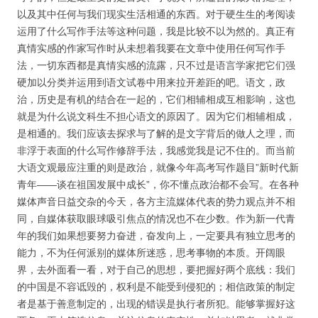
以及其中任何与我们现实生活相通的东西。对于硬生生的考阅读
运用了什么写作手法等这种问题，我是比较不以为然的。真正有
真情实感的作家写作时从未想着我要在文章中使用任何写作手
法，一切东西都是真情实感的流露，只不过是语言学家把它们强
硬加以分类并运用到语文试卷中用来拉开差距的吧。语文，政
治，历史是有机的结合在一起的，它们相辅相成互相影响，这也
就是为什么说文科生不担心语文的原因了。因为它们相辅相成，
是相通的。我们应该去探求与了解的是文字背后的做人之理，而
非浮于表面的什么写作修辞手法，我感觉我是记不住的。而当前
大语文观最应注重的则是政治，就像今年高考写作题目”新时代新
青年——谈在祖国发展中成长”，你不懂点政治都不会写。在各种
媒体声音日益交杂的今天，各方主流媒体代表的势力观点并不相
同，自媒体获取眼球吸引焦点的情况也不在少数。作为新一代青
年的我们如果想要努力奋进，奋发向上，一定要具有独立思考的
能力，不为任何派别的媒体所迷惑，思考事物的本质。开阔眼
界，去外面看一看，对于自己的思想，要把握好两个底线：我们
的中国是不容诋毁的，权利是不能受到侵犯的；相信政策的制定
者是基于善意制定的，出现的错误是执行者所犯。能够掌握好这