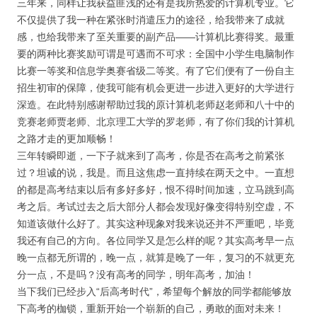
三年来，同样让我获益匪浅的还有是我所热爱的计算机专业。它
不仅提供了我一种在紧张时消遣压力的途径，给我带来了成就
感，也给我带来了至关重要的副产品——计算机比赛得奖。最重
要的两种比赛奖励可谓是可遇而不可求：全国中小学生电脑制作
比赛一等奖和信息学奥赛省级二等奖。有了它们便有了一份自主
招生初审的保障，使我可能有机会更进一步进入更好的大学进行
深造。在此特别感谢帮助过我的原计算机老师赵老师和八十中的
竞赛老师贾老师、北京理工大学的罗老师，有了你们我的计算机
之路才走的更加顺畅！
三年转瞬即逝，一下子就来到了高考，你是否在高考之前紧张
过？坦诚的说，我是。而且这焦虑一直持续在两天之中。一直想
的都是高考结束以后有多好多好，恨不得时间加速，立马跳到高
考之后。考试过去之后大部分人都会发现好像变得特别空虚，不
知道该做什么好了。其实这种现象对我来说还并不严重吧，毕竟
我还有自己的方向。各位同学又是怎么样的呢？其实高考早一点
晚一点都无所谓的，晚一点，就算是晚了一年，复习的不就更充
分一点，不是吗？没有高考的同学，明年高考，加油！
当下我们已经步入“后高考时代”，希望每个解放的同学都能够放
下高考的枷锁，重新开始一个崭新的自己，勇敢的面对未来！