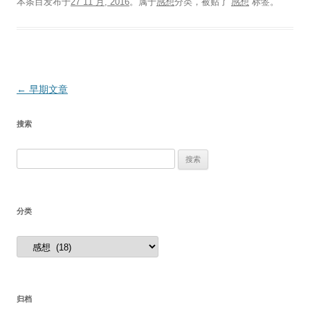
本条目发布于
27 11 月, 2016
。属于
感想
分类，被贴了
感想
标签。
文
←
早期文章
章
搜索
导
航
搜
索：
分类
分
类
归档