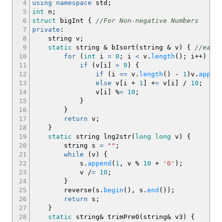
4
using
namespace
std
;
5
int
n
;
6
struct
bigInt
{
//For Non-negative Numbers
7
private
:
8
string v
;
9
static
string
&
bIsort
(
string
&
v
)
{
//each
10
for
(
int
i
=
0
;
i
<
v.
length
(
)
;
i
++
)
{
11
if
(
v
[
i
]
>
9
)
{
12
if
(
i
==
v.
length
(
)
-
1
)
v.
appen
13
else
v
[
i
+
1
]
+
=
v
[
i
]
/
10
;
14
v
[
i
]
%
=
10
;
15
}
16
}
17
return
v
;
18
}
19
static
string lng2str
(
long
long
v
)
{
20
string s
=
""
;
21
while
(
v
)
{
22
s.
append
(
1
, v
%
10
+
'0'
)
;
23
v
/
=
10
;
24
}
25
reverse
(
s.
begin
(
)
, s.
end
(
)
)
;
26
return
s
;
27
}
28
static
string
&
trimPre0
(
string
&
v3
)
{