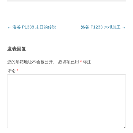
文
←
洛谷 P1338 末日的传说
洛谷 P1233 木棍加工
→
章
导
发表回复
航
您的邮箱地址不会被公开。
必填项已用
*
标注
评论
*