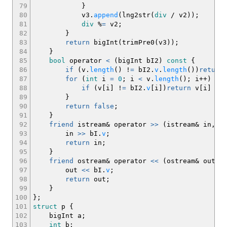
79
}
80
v3.
append
(
lng2str
(
div
/
v2
)
)
;
81
div
%
=
v2
;
82
}
83
return
bigInt
(
trimPre0
(
v3
)
)
;
84
}
85
bool
operator
<
(
bigInt bI2
)
const
{
86
if
(
v.
length
(
)
!
=
bI2.
v
.
length
(
)
)
return
87
for
(
int
i
=
0
;
i
<
v.
length
(
)
;
i
++
)
{
88
if
(
v
[
i
]
!
=
bI2.
v
[
i
]
)
return
v
[
i
]
<
b
89
}
90
return
false
;
91
}
92
friend
istream
&
operator
>>
(
istream
&
in, bi
93
in
>>
bI.
v
;
94
return
in
;
95
}
96
friend
ostream
&
operator
<<
(
ostream
&
out, b
97
out
<<
bI.
v
;
98
return
out
;
99
}
100
}
;
101
struct
p
{
102
bigInt a
;
103
int
b
;