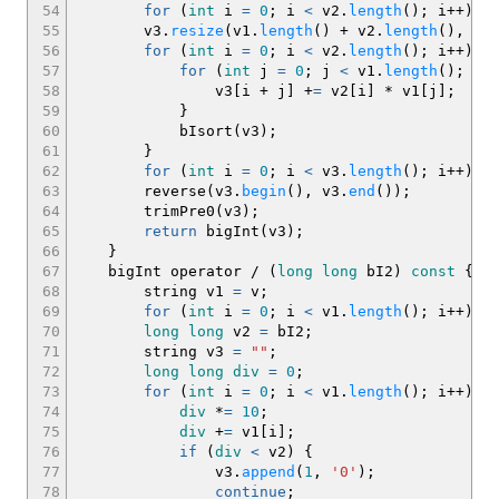
54
for
(
int
i
=
0
;
i
<
v2.
length
(
)
;
i
++
)
v2
55
v3.
resize
(
v1.
length
(
)
+
v2.
length
(
)
,
0
)
56
for
(
int
i
=
0
;
i
<
v2.
length
(
)
;
i
++
)
{
57
for
(
int
j
=
0
;
j
<
v1.
length
(
)
;
j
+
58
v3
[
i
+
j
]
+
=
v2
[
i
]
*
v1
[
j
]
;
59
}
60
bIsort
(
v3
)
;
61
}
62
for
(
int
i
=
0
;
i
<
v3.
length
(
)
;
i
++
)
v3
63
reverse
(
v3.
begin
(
)
, v3.
end
(
)
)
;
64
trimPre0
(
v3
)
;
65
return
bigInt
(
v3
)
;
66
}
67
bigInt operator
/
(
long
long
bI2
)
const
{
68
string v1
=
v
;
69
for
(
int
i
=
0
;
i
<
v1.
length
(
)
;
i
++
)
v1
70
long
long
v2
=
bI2
;
71
string v3
=
""
;
72
long
long
div
=
0
;
73
for
(
int
i
=
0
;
i
<
v1.
length
(
)
;
i
++
)
{
74
div
*
=
10
;
75
div
+
=
v1
[
i
]
;
76
if
(
div
<
v2
)
{
77
v3.
append
(
1
,
'0'
)
;
78
continue
;