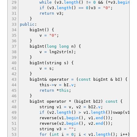
29
while
(
v3.
length
(
)
!
=
0
&&
(
*
v3.
begin
(
)
30
if
(
v3.
length
(
)
==
0
)
v3
=
"0"
;
31
return
v3
;
32
}
33
public
:
34
bigInt
(
)
{
35
v
=
"0"
;
36
}
37
bigInt
(
long
long
n
)
{
38
v
=
lng2str
(
n
)
;
39
}
40
bigInt
(
string s
)
{
41
v
=
s
;
42
}
43
bigInt
&
operator
=
(
const
bigInt
&
bI
)
{
44
this
-
>
v
=
bI.
v
;
45
return
*
this
;
46
}
47
bigInt operator
*
(
bigInt bI2
)
const
{
48
string v1
=
v, v2
=
bI2.
v
;
49
if
(
v2.
length
(
)
>
v1.
length
(
)
)
swap
(
v1, 
50
reverse
(
v1.
begin
(
)
, v1.
end
(
)
)
;
51
reverse
(
v2.
begin
(
)
, v2.
end
(
)
)
;
52
string v3
=
""
;
53
for
(
int
i
=
0
;
i
<
v1.
length
(
)
;
i
++
)
v1