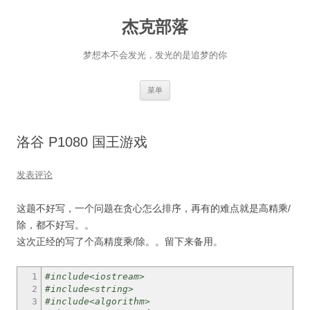
杰克部落
梦想本不会发光，发光的是追梦的你
跳
菜单
至
正
文
洛谷 P1080 国王游戏
发表评论
这题不好写，一个问题在贪心怎么排序，再有的难点就是高精乘/
除，都不好写。。
这次正经的写了个高精度乘/除。。留下来备用。
1
#include<iostream>
2
#include<string>
3
#include<algorithm>