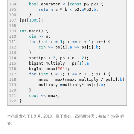
104
bool
operator
<
(
const
p
&
p2
)
{
105
return
a
*
b
<
p2.
a
*
p2.
b
;
106
}
107
}
ps
[
1005
]
;
108
109
int
main
(
)
{
110
cin
>>
n
;
111
for
(
int
i
=
1
;
i
<=
n
+
1
;
i
++
)
{
112
cin
>>
ps
[
i
]
.
a
>>
ps
[
i
]
.
b
;
113
}
114
sort
(
ps
+
2
, ps
+
n
+
2
)
;
115
bigInt multiply
=
ps
[
1
]
.
a
;
116
bigInt mmax
(
"0"
)
;
117
for
(
int
i
=
2
;
i
<=
n
+
1
;
i
++
)
{
118
mmax
=
max
(
mmax, multiply
/
ps
[
i
]
.
b
)
;
119
multiply
=
multiply
*
ps
[
i
]
.
a
;
120
}
121
cout
<<
mmax
;
122
}
本条目发布于
1 8 月, 2018
。属于
贪心
、
高精度
分类，被贴了
洛谷
标
签。