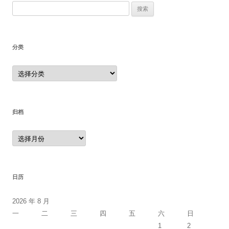
搜
索：
分类
分
类
归档
归
档
日历
2026 年 8 月
一
二
三
四
五
六
日
1
2