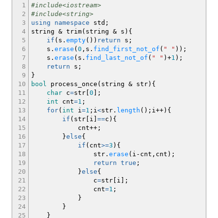
1
#include<iostream>
2
#include<string>
3
using
namespace
std
;
4
string
&
trim
(
string
&
s
)
{
5
if
(
s.
empty
(
)
)
return
s
;
6
s.
erase
(
0
,s.
find_first_not_of
(
" "
)
)
;
7
s.
erase
(
s.
find_last_not_of
(
" "
)
+
1
)
;
8
return
s
;
9
}
10
bool
process_once
(
string
&
str
)
{
11
char
c
=
str
[
0
]
;
12
int
cnt
=
1
;
13
for
(
int
i
=
1
;
i
<
str.
length
(
)
;
i
++
)
{
14
if
(
str
[
i
]
==
c
)
{
15
cnt
++
;
16
}
else
{
17
if
(
cnt
>=
3
)
{
18
str.
erase
(
i
-
cnt,cnt
)
;
19
return
true
;
20
}
else
{
21
c
=
str
[
i
]
;
22
cnt
=
1
;
23
}
24
}
25
}