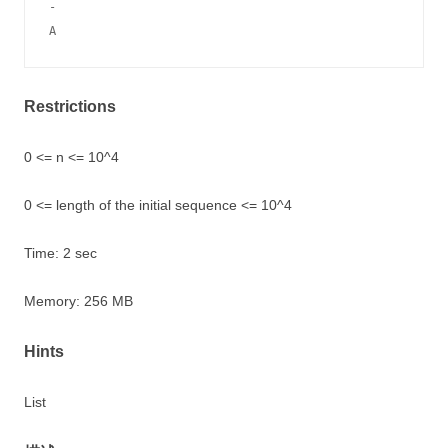
-

Restrictions
0 <= n <= 10^4
0 <= length of the initial sequence <= 10^4
Time: 2 sec
Memory: 256 MB
Hints
List