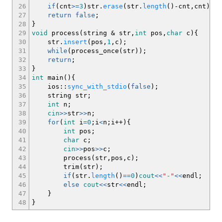
26
if
(
cnt
>=
3
)
str.
erase
(
str.
length
(
)
-
cnt,cnt
)
;
27
return
false
;
28
}
29
void
process
(
string
&
str,
int
pos,
char
c
)
{
30
str.
insert
(
pos,
1
,c
)
;
31
while
(
process_once
(
str
)
)
;
32
return
;
33
}
34
int
main
(
)
{
35
ios
::
sync_with_stdio
(
false
)
;
36
string str
;
37
int
n
;
38
cin
>>
str
>>
n
;
39
for
(
int
i
=
0
;
i
<
n
;
i
++
)
{
40
int
pos
;
41
char
c
;
42
cin
>>
pos
>>
c
;
43
process
(
str,pos,c
)
;
44
trim
(
str
)
;
45
if
(
str.
length
(
)
==
0
)
cout
<<
"-"
<<
endl
;
46
else
cout
<<
str
<<
endl
;
47
}
48
}