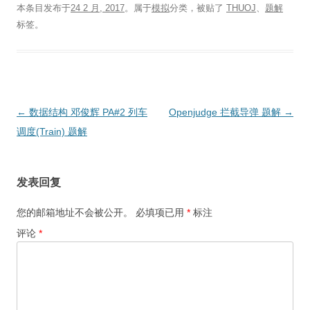
本条目发布于
24 2 月, 2017
。属于
模拟
分类，被贴了
THUOJ
、
题解
标签。
文
←
数据结构 邓俊辉 PA#2 列车
Openjudge 拦截导弹 题解
→
章
调度(Train) 题解
导
航
发表回复
您的邮箱地址不会被公开。
必填项已用
*
标注
评论
*