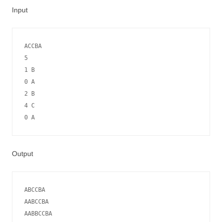
Input
ACCBA

5

1 B

0 A

2 B

4 C

Output
ABCCBA

AABCCBA

AABBCCBA
