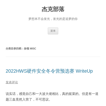
杰克部落
梦想本不会发光，发光的是追梦的你
跳
菜单
至
正
文
分类目录归档：
杂项 MISC
2022HWS硬件安全冬令营预选赛 WriteUp
发表评论
说实话，感觉自己和一大波大佬相比，真的挺菜的。但是有一道
题三血竟然入营了，不可思议。