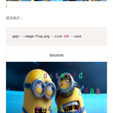
]
然后执行：
gaps --image
=
flag.png --size
=
160
 --save