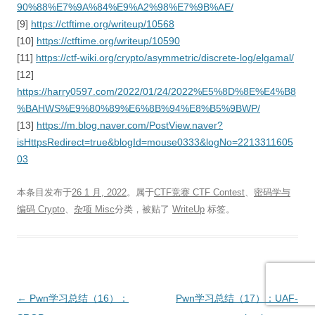
90%88%E7%9A%84%E9%A2%98%E7%9B%AE/
[9]
https://ctftime.org/writeup/10568
[10]
https://ctftime.org/writeup/10590
[11]
https://ctf-wiki.org/crypto/asymmetric/discrete-log/elgamal/
[12]
https://harry0597.com/2022/01/24/2022%E5%8D%8E%E4%B8
%BAHWS%E9%80%89%E6%8B%94%E8%B5%9BWP/
[13]
https://m.blog.naver.com/PostView.naver?
isHttpsRedirect=true&blogId=mouse0333&logNo=2213311605
03
本条目发布于
26 1 月, 2022
。属于
CTF竞赛 CTF Contest
、
密码学与
编码 Crypto
、
杂项 Misc
分类，被贴了
WriteUp
标签。
文
←
Pwn学习总结（16）：
Pwn学习总结（17）：UAF-