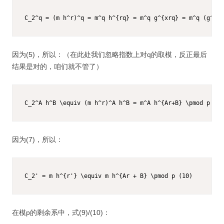
C_2^q = (m h^r)^q = m^q h^{rq} = m^q g^{xrq} = m^q (g^q)^
因为(5)，所以：（在此处我们忽略指数上对q的取模，反正最后
结果是对的，咱们就不管了）
C_2^A h^B \equiv (m h^r)^A h^B = m^A h^{Ar+B} \pmod p (9)
因为(7)，所以：
C_2' = m h^{r'} \equiv m h^{Ar + B} \pmod p (10)
在模p的剩余系中，式(9)/(10)：