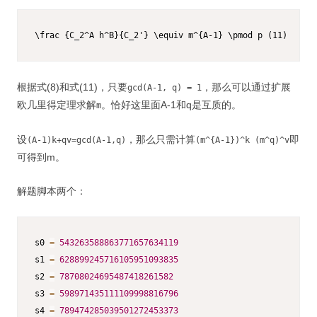
\frac {C_2^A h^B}{C_2'} \equiv m^{A-1} \pmod p (11)
根据式(8)和式(11)，只要
，那么可以通过扩展
gcd(A-1, q) = 1
欧几里得定理求解
。恰好这里面A-1和q是互质的。
m
设
，那么只需计算
即
(A-1)k+qv=gcd(A-1,q)
(m^{A-1})^k (m^q)^v
可得到m。
解题脚本两个：
s0 
=
543263588863771657634119
s1 
=
628899245716105951093835
s2 
=
78708024695487418261582
s3 
=
598971435111109998816796
s4 
=
789474285039501272453373