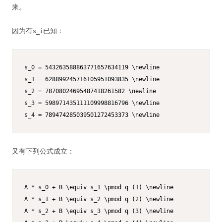
来。
因为有
已知：
s_i
s_0 = 543263588863771657634119 \newline

s_1 = 628899245716105951093835 \newline

s_2 = 78708024695487418261582 \newline

s_3 = 598971435111109998816796 \newline

s_4 = 789474285039501272453373 \newline
又有下列公式成立：
A * s_0 + B \equiv s_1 \pmod q (1) \newline

A * s_1 + B \equiv s_2 \pmod q (2) \newline

A * s_2 + B \equiv s_3 \pmod q (3) \newline
