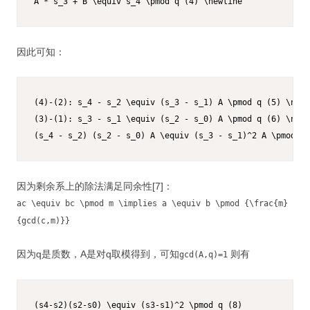
A * s_3 + B \equiv s_4 \pmod q (4) \newline
因此可知：
(4)-(2): s_4 - s_2 \equiv (s_3 - s_1) A \pmod q (5) \newl
(3)-(1): s_3 - s_1 \equiv (s_2 - s_0) A \pmod q (6) \newl
(s_4 - s_2) (s_2 - s_0) A \equiv (s_3 - s_1)^2 A \pmod q 
因为剩余系上的除法满足同余性[7]：
ac \equiv bc \pmod m \implies a \equiv b \pmod {\frac{m}
{gcd(c,m)}}
因为q是质数，A是对q取模得到，可知
则有
gcd(A,q)=1
(s4-s2)(s2-s0) \equiv (s3-s1)^2 \pmod q (8)