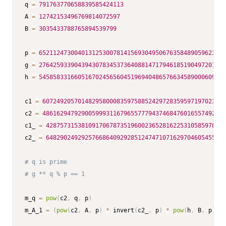
q 
=
791763770658839585424113
A 
=
12742153496769814072597
B 
=
3035433788765894539799
p 
=
65211247300401312530078141569304950676358489059623557
g 
=
27642593390439430783453736408814717946185190497201679
h 
=
54585833166051670245656045196940486576634589000609010
c1 
=
6072492057014829580008359758852429728359597197023796
c2 
=
4861629479290059993116796557779437468476016557492260
c1_ 
=
428757315381091706787351960023652816225310585978030
c2_ 
=
648290249292576686409292851247471071629704605455358
# q is prime
# g ** q % p == 1
m_q 
=
pow
(
c2
,
 q
,
 p
)
m_A_1 
=
(
pow
(
c2
,
 A
,
 p
)
*
 invert
(
c2_
,
 p
)
*
pow
(
h
,
 B
,
 p
)
)
%