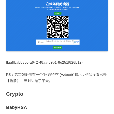
flag{fbab8380-a642-48aa-89b1-8e251f826b12}
PS：第二张图例有一个”阿兹特克“(Aztec)的暗示，但我没看出来
【捂脸】。当时纠结了半天。
Crypto
BabyRSA