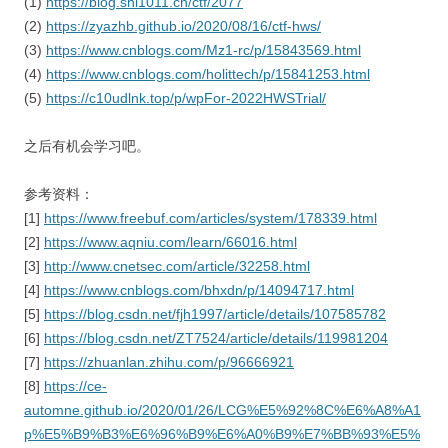
(1)
https://blog.shi1011.cn/ctf/2077
(2)
https://zyazhb.github.io/2020/08/16/ctf-hws/
(3)
https://www.cnblogs.com/Mz1-rc/p/15843569.html
(4)
https://www.cnblogs.com/holittech/p/15841253.html
(5)
https://c10udlnk.top/p/wpFor-2022HWSTrial/
之后有机会学习吧。
参考资料：
[1]
https://www.freebuf.com/articles/system/178339.html
[2]
https://www.aqniu.com/learn/66016.html
[3]
http://www.cnetsec.com/article/32258.html
[4]
https://www.cnblogs.com/bhxdn/p/14094717.html
[5]
https://blog.csdn.net/fjh1997/article/details/107585782
[6]
https://blog.csdn.net/ZT7524/article/details/119981204
[7]
https://zhuanlan.zhihu.com/p/96666921
[8]
https://ce-
automne.github.io/2020/01/26/LCG%E5%92%8C%E6%A8%A1
p%E5%B9%B3%E6%96%B9%E6%A0%B9%E7%BB%93%E5%