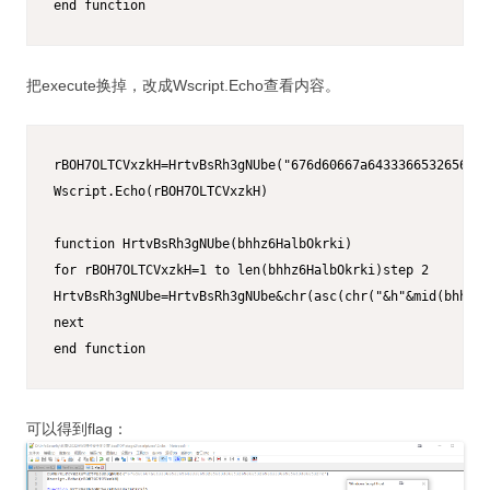
end function
把execute换掉，改成Wscript.Echo查看内容。
rBOH7OLTCVxzkH=HrtvBsRh3gNUbe("676d60667a6433366532656433
Wscript.Echo(rBOH7OLTCVxzkH)

function HrtvBsRh3gNUbe(bhhz6HalbOkrki)

for rBOH7OLTCVxzkH=1 to len(bhhz6HalbOkrki)step 2

HrtvBsRh3gNUbe=HrtvBsRh3gNUbe&chr(asc(chr("&h"&mid(bhhz6H
next

end function
可以得到flag：