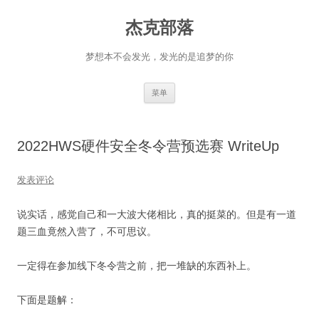
杰克部落
梦想本不会发光，发光的是追梦的你
跳
菜单
至
正
文
2022HWS硬件安全冬令营预选赛 WriteUp
发表评论
说实话，感觉自己和一大波大佬相比，真的挺菜的。但是有一道
题三血竟然入营了，不可思议。
一定得在参加线下冬令营之前，把一堆缺的东西补上。
下面是题解：