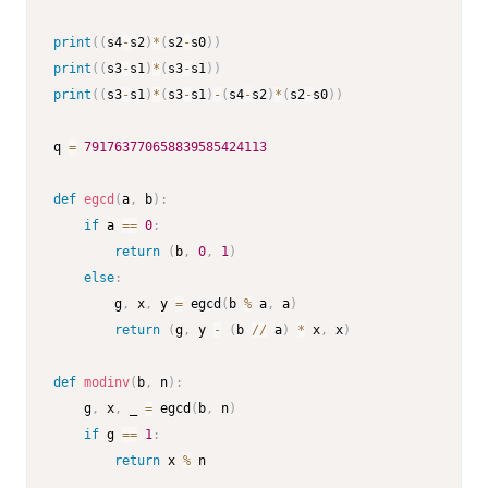
print
(
(
s4
-
s2
)
*
(
s2
-
s0
)
)
print
(
(
s3
-
s1
)
*
(
s3
-
s1
)
)
print
(
(
s3
-
s1
)
*
(
s3
-
s1
)
-
(
s4
-
s2
)
*
(
s2
-
s0
)
)
q 
=
791763770658839585424113
def
egcd
(
a
,
 b
)
:
if
 a 
==
0
:
return
(
b
,
0
,
1
)
else
:
        g
,
 x
,
 y 
=
 egcd
(
b 
%
 a
,
 a
)
return
(
g
,
 y 
-
(
b 
//
 a
)
*
 x
,
 x
)
def
modinv
(
b
,
 n
)
:
    g
,
 x
,
 _ 
=
 egcd
(
b
,
 n
)
if
 g 
==
1
:
return
 x 
%
 n
