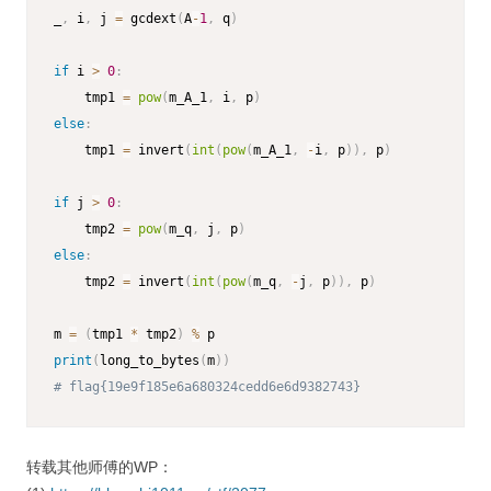
_
,
 i
,
 j 
=
 gcdext
(
A
-
1
,
 q
)
if
 i 
>
0
:
    tmp1 
=
pow
(
m_A_1
,
 i
,
 p
)
else
:
    tmp1 
=
 invert
(
int
(
pow
(
m_A_1
,
-
i
,
 p
)
)
,
 p
)
if
 j 
>
0
:
    tmp2 
=
pow
(
m_q
,
 j
,
 p
)
else
:
    tmp2 
=
 invert
(
int
(
pow
(
m_q
,
-
j
,
 p
)
)
,
 p
)
m 
=
(
tmp1 
*
 tmp2
)
%
print
(
long_to_bytes
(
m
)
)
# flag{19e9f185e6a680324cedd6e6d9382743}
转载其他师傅的WP：