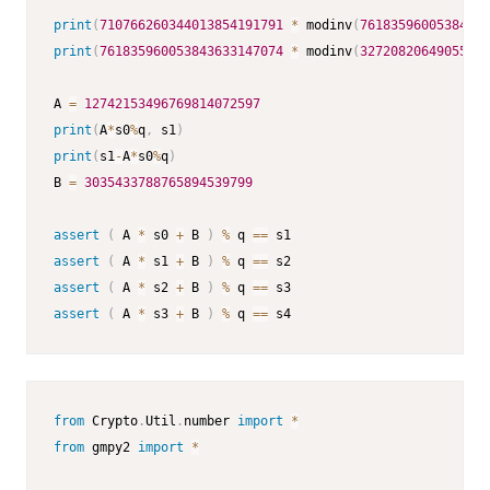
print
(
710766260344013854191791
*
 modinv
(
76183596005384363
print
(
761835960053843633147074
*
 modinv
(
32720820649055534
A 
=
12742153496769814072597
print
(
A
*
s0
%
q
,
 s1
)
print
(
s1
-
A
*
s0
%
q
)
B 
=
3035433788765894539799
assert
(
 A 
*
 s0 
+
 B 
)
%
 q 
==
assert
(
 A 
*
 s1 
+
 B 
)
%
 q 
==
assert
(
 A 
*
 s2 
+
 B 
)
%
 q 
==
assert
(
 A 
*
 s3 
+
 B 
)
%
 q 
==
 s4
from
 Crypto
.
Util
.
number 
import
*
from
 gmpy2 
import
*