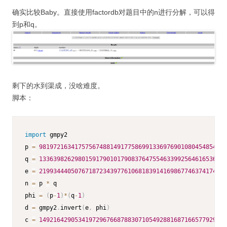
确实比较Baby。直接使用factordb对题目中的n进行分解，可以得
到p和q。
剩下的水到渠成，没啥难度。
脚本：
import
 gmpy2

p 
=
98197216341757567488149177586991336976901080454854408
q 
=
13363982629801591790101790837647554633992564616536326
e 
=
21993444050767187234397761068183914169867746374174528
n 
=
 p 
*
 q

phi 
=
(
p
-
1
)
*
(
q
-
1
)
d 
=
 gmpy2
.
invert
(
e
,
 phi
)
c 
=
14921642905341972967668788307105492881687166577929794