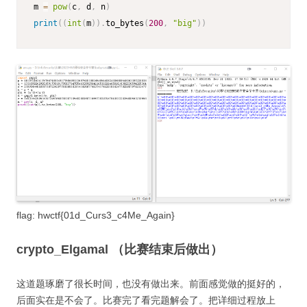
m 
=
pow
(
c
,
 d
,
 n
)
print
(
(
int
(
m
)
)
.
to_bytes
(
200
,
"big"
)
)
flag: hwctf{01d_Curs3_c4Me_Again}
crypto_Elgamal （比赛结束后做出）
这道题琢磨了很长时间，也没有做出来。前面感觉做的挺好的，
后面实在是不会了。比赛完了看完题解会了。把详细过程放上