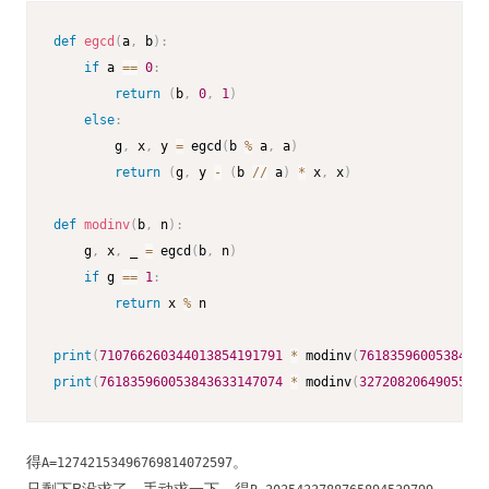
def
egcd
(
a
,
 b
)
:
if
 a 
==
0
:
return
(
b
,
0
,
1
)
else
:
        g
,
 x
,
 y 
=
 egcd
(
b 
%
 a
,
 a
)
return
(
g
,
 y 
-
(
b 
//
 a
)
*
 x
,
 x
)
def
modinv
(
b
,
 n
)
:
    g
,
 x
,
 _ 
=
 egcd
(
b
,
 n
)
if
 g 
==
1
:
return
 x 
%
 n

print
(
710766260344013854191791
*
 modinv
(
76183596005384363
print
(
761835960053843633147074
*
 modinv
(
32720820649055534
得
。
A=12742153496769814072597