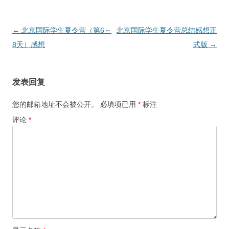
文
←
北京国际学生夏令营（第6～
北京国际学生夏令营总结感想正
章
8天）感想
式版
→
导
航
发表回复
您的邮箱地址不会被公开。
必填项已用
*
标注
评论
*