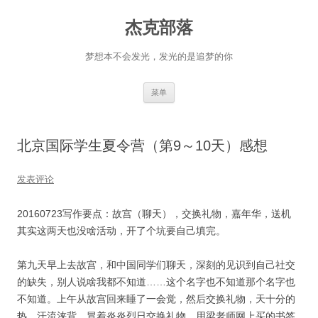
杰克部落
梦想本不会发光，发光的是追梦的你
跳
菜单
至
正
文
北京国际学生夏令营（第9～10天）感想
发表评论
20160723写作要点：故宫（聊天），交换礼物，嘉年华，送机
其实这两天也没啥活动，开了个坑要自己填完。
第九天早上去故宫，和中国同学们聊天，深刻的见识到自己社交
的缺失，别人说啥我都不知道……这个名字也不知道那个名字也
不知道。上午从故宫回来睡了一会觉，然后交换礼物，天十分的
热，汗流浃背，冒着炎炎烈日交换礼物，用梁老师网上买的书签