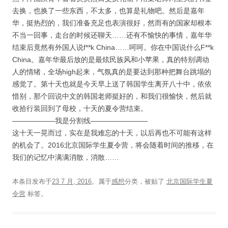
去换，也换了一些东西，不太多，也算是礼物吧。然后是嘉年
华，挺热烈的，我们准备充足也表演很好，然而有的国家却根本
不当一回事，走台的时候还聊天……还有不愉快的事情，嘉年华
结束后竟然有外国人说f**k China……呵呵。你在中国说什么F**k
China。嘉年华最后放的是最炫民族风和小苹果，真的特别调动
人的情绪，全场high起来，气氛真的是要达到那种把舞台跳塌的
感觉了。第十天也就是今天早上送了韩国学生离开八十中，依依
惜别，那个回说中文的韩国老师挺好的，和我们很愉快，然后就
收拾行装回到了母校，十天的夏令营结束。
——————我是分割线————————
这十天一晃而过，实在是我难忘的十天，以后再也不可能有这样
的机会了。2016北京国际学生夏令营，将会随着时间的推移，在
我们的记忆中满满消散，消散……
本条目发布于
23 7 月, 2016
。属于
感想
分类，被贴了
北京国际学生夏
令营
标签。