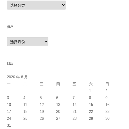
分
类
归档
归
档
日历
2026 年 8 月
一
二
三
四
五
六
日
1
2
3
4
5
6
7
8
9
10
11
12
13
14
15
16
17
18
19
20
21
22
23
24
25
26
27
28
29
30
31