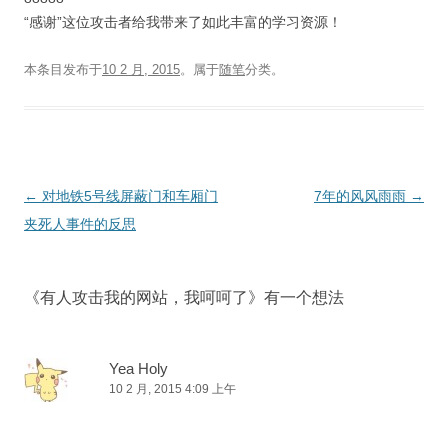
“感谢”这位攻击者给我带来了如此丰富的学习资源！
本条目发布于
10 2 月, 2015
。属于
随笔
分类。
文
←
对地铁5号线屏蔽门和车厢门
7年的风风雨雨
→
章
夹死人事件的反思
导
航
《
有人攻击我的网站，我呵呵了
》有一个想法
Yea Holy
10 2 月, 2015 4:09 上午