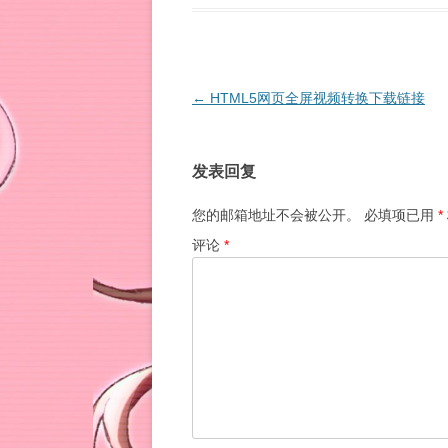
文
←
HTML5网页全屏视频转换下载链接
章
导
发表回复
航
您的邮箱地址不会被公开。
必填项已用
*
评论
*