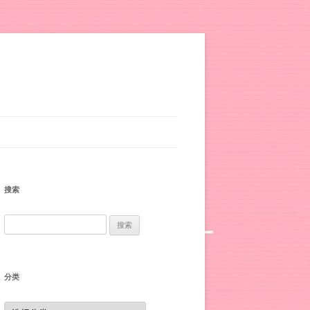
搜索
搜
索：
分类
分