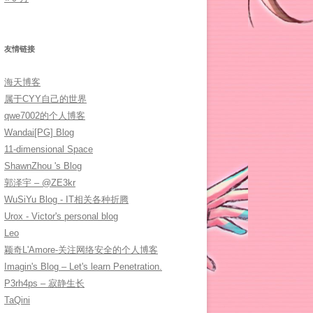
友情链接
海天博客
属于CYY自己的世界
qwe7002的个人博客
Wandai[PG] Blog
11-dimensional Space
ShawnZhou 's Blog
郭泽宇 – @ZE3kr
WuSiYu Blog - IT相关各种折腾
Urox - Victor's personal blog
Leo
颖奇L'Amore-关注网络安全的个人博客
Imagin's Blog – Let's learn Penetration.
P3rh4ps – 寂静生长
TaQini