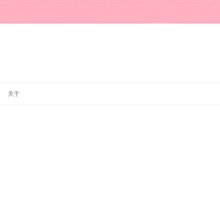
跳
至
关于
正
文
。