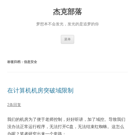
杰克部落
梦想本不会发光，发光的是追梦的你
跳
菜单
至
正
文
标签归档：
信息安全
在计算机机房突破域限制
2条回复
我们的机房为了便于老师控制，好好听讲，加了域控。导致我们
没办法正常运行程序，无法打开C盘，无法结束红蜘蛛。这怎么
办呢？笔者研究出来一个套路：