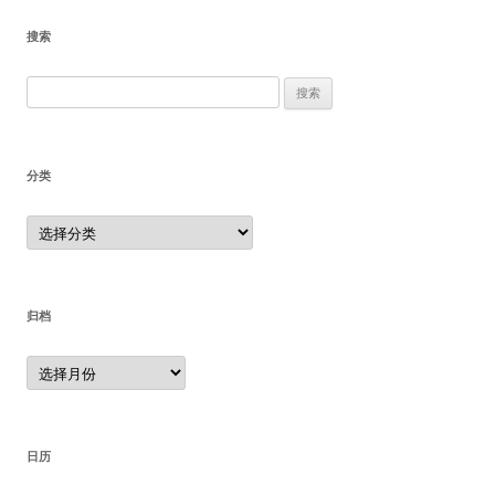
搜索
搜
索：
分类
分
类
归档
归
档
日历