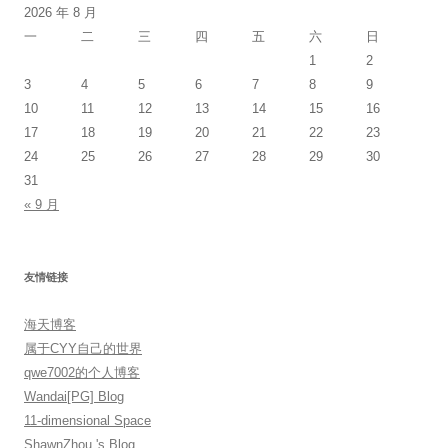
2026 年 8 月
一
二
三
四
五
六
日
1
2
3
4
5
6
7
8
9
10
11
12
13
14
15
16
17
18
19
20
21
22
23
24
25
26
27
28
29
30
31
« 9 月
友情链接
海天博客
属于CYY自己的世界
qwe7002的个人博客
Wandai[PG] Blog
11-dimensional Space
ShawnZhou 's Blog