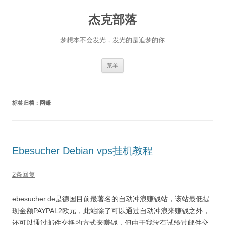
杰克部落
梦想本不会发光，发光的是追梦的你
跳
菜单
至
正
文
标签归档：
网赚
Ebesucher Debian vps挂机教程
2条回复
ebesucher.de是德国目前最著名的自动冲浪赚钱站，该站最低提
现金额PAYPAL2欧元，此站除了可以通过自动冲浪来赚钱之外，
还可以通过邮件交换的方式来赚钱，但由于我没有试验过邮件交