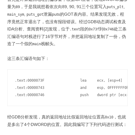
量为
，于是我就想着依次向89, 90, 91三个位置写入
,
89
puts_plt
,
泄漏puts的GOT表内容。结果发现无效，程
main_sym
puts_got
序竟然正常退出了，也没有报段错误。经过GDB动态调试检查及
IDA分析、查阅资料[2]发现，位于
段的
到
处三条
.text
0x73f
0x746
汇编语句对栈进行了16字节对齐，并把返回地址复制了一份，伪
造了一个假的
栈帧头。
main
这三条汇编语句如下：
.text:0000073F                 lea     ecx, [esp+4]

.text:00000743                 and     esp, 0FFFFFFF0h

.text:00000746                 push    dword ptr [ecx-4]
经GDB分析发现，真的返回地址比假返回地址位置高
，也就
0x10
是多出了4个DWORD的位置。因此我编写了下列代码进行测试：