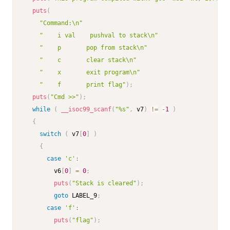
puts
(
"Command:\n"
"    i val    pushval to stack\n"
"    p       pop from stack\n"
"    c       clear stack\n"
"    x       exit program\n"
"    f       print flag"
)
;
puts
(
"Cmd >>"
)
;
while
(
__isoc99_scanf
(
"%s"
,
 v7
)
!=
-
1
)
{
switch
(
 v7
[
0
]
)
{
case
'c'
:
        v6
[
0
]
=
0
;
puts
(
"Stack is cleared"
)
;
goto
 LABEL_9
;
case
'f'
:
puts
(
"flag"
)
;