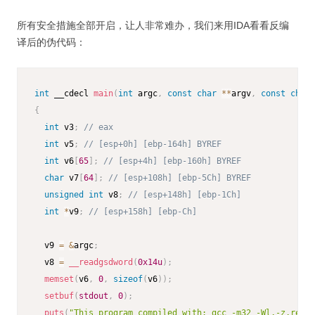
所有安全措施全部开启，让人非常难办，我们来用IDA看看反编
译后的伪代码：
int
 __cdecl 
main
(
int
 argc
,
const
char
*
*
argv
,
const
char
{
int
 v3
;
// eax
int
 v5
;
// [esp+0h] [ebp-164h] BYREF
int
 v6
[
65
]
;
// [esp+4h] [ebp-160h] BYREF
char
 v7
[
64
]
;
// [esp+108h] [ebp-5Ch] BYREF
unsigned
int
 v8
;
// [esp+148h] [ebp-1Ch]
int
*
v9
;
// [esp+158h] [ebp-Ch]
  v9 
=
&
argc
;
  v8 
=
__readgsdword
(
0x14u
)
;
memset
(
v6
,
0
,
sizeof
(
v6
)
)
;
setbuf
(
stdout
,
0
)
;
puts
(
"This program compiled with: gcc -m32 -Wl,-z,relro