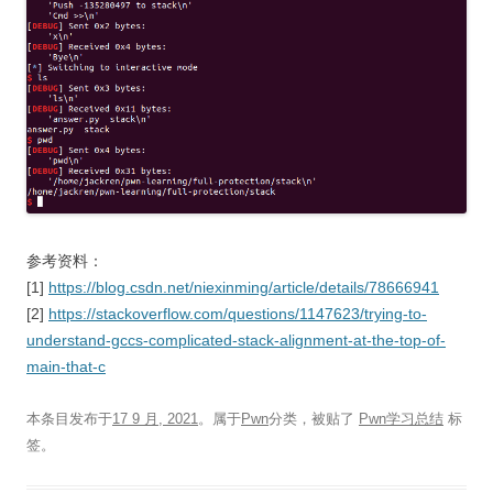
参考资料：
[1]
https://blog.csdn.net/niexinming/article/details/78666941
[2]
https://stackoverflow.com/questions/1147623/trying-to-
understand-gccs-complicated-stack-alignment-at-the-top-of-
main-that-c
本条目发布于
17 9 月, 2021
。属于
Pwn
分类，被贴了
Pwn学习总结
标
签。