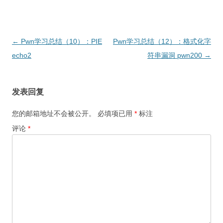
文
←
Pwn学习总结（10）：PIE
Pwn学习总结（12）：格式化字
章
echo2
符串漏洞 pwn200
→
导
航
发表回复
您的邮箱地址不会被公开。
必填项已用
*
标注
评论
*