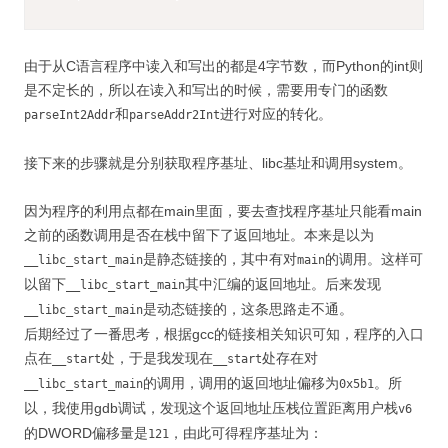
由于从C语言程序中读入和写出的都是4字节数，而Python的int则
是不定长的，所以在读入和写出的时候，需要用专门的函数
和
进行对应的转化。
parseInt2Addr
parseAddr2Int
接下来的步骤就是分别获取程序基址、libc基址和调用system。
因为程序的利用点都在main里面，要去查找程序基址只能看main
之前的函数调用是否在栈中留下了返回地址。本来是以为
是静态链接的，其中有对
的调用。这样可
__libc_start_main
main
以留下
其中汇编的返回地址。后来发现
__libc_start_main
是动态链接的，这条思路走不通。
__libc_start_main
后期经过了一番思考，根据gcc的链接相关知识可知，程序的入口
点在
处，于是我发现在
处存在对
__start
__start
的调用，调用的返回地址偏移为
。所
__libc_start_main
0x5b1
以，我使用gdb调试，发现这个返回地址压栈位置距离用户栈
v6
的DWORD偏移量是
，由此可得程序基址为：
121