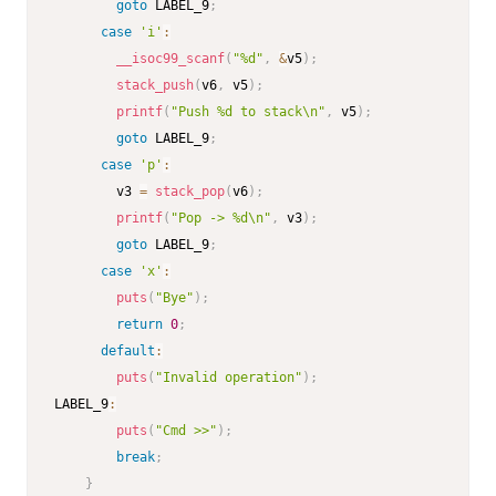
goto
 LABEL_9
;
case
'i'
:
__isoc99_scanf
(
"%d"
,
&
v5
)
;
stack_push
(
v6
,
 v5
)
;
printf
(
"Push %d to stack\n"
,
 v5
)
;
goto
 LABEL_9
;
case
'p'
:
        v3 
=
stack_pop
(
v6
)
;
printf
(
"Pop -> %d\n"
,
 v3
)
;
goto
 LABEL_9
;
case
'x'
:
puts
(
"Bye"
)
;
return
0
;
default
:
puts
(
"Invalid operation"
)
;
LABEL_9
:
puts
(
"Cmd >>"
)
;
break
;
}