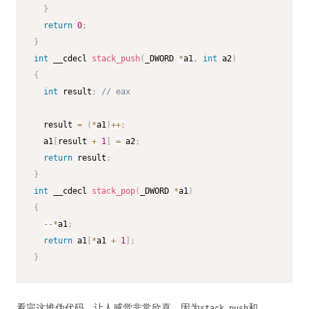
}
return
0
;
}
int
 __cdecl 
stack_push
(
_DWORD 
*
a1
,
int
 a2
)
{
int
 result
;
// eax
  result 
=
(
*
a1
)
++
;
  a1
[
result 
+
1
]
=
 a2
;
return
 result
;
}
int
 __cdecl 
stack_pop
(
_DWORD 
*
a1
)
{
--
*
a1
;
return
 a1
[
*
a1 
+
1
]
;
}
看完这堆伪代码，让人感觉非常欣喜。因为
和
stack_push