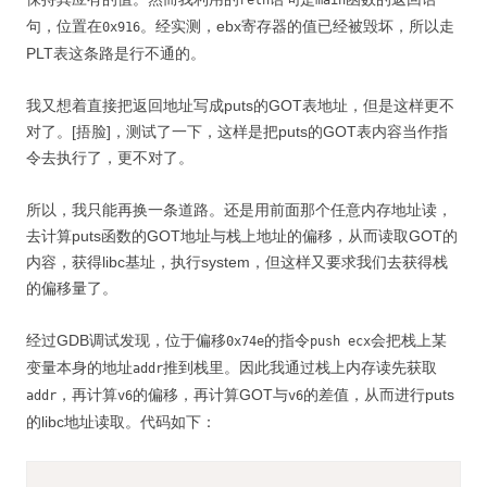
retn
main
句，位置在
。经实测，ebx寄存器的值已经被毁坏，所以走
0x916
PLT表这条路是行不通的。
我又想着直接把返回地址写成puts的GOT表地址，但是这样更不
对了。[捂脸]，测试了一下，这样是把puts的GOT表内容当作指
令去执行了，更不对了。
所以，我只能再换一条道路。还是用前面那个任意内存地址读，
去计算puts函数的GOT地址与栈上地址的偏移，从而读取GOT的
内容，获得libc基址，执行system，但这样又要求我们去获得栈
的偏移量了。
经过GDB调试发现，位于偏移
的指令
会把栈上某
0x74e
push ecx
变量本身的地址
推到栈里。因此我通过栈上内存读先获取
addr
，再计算
的偏移，再计算GOT与
的差值，从而进行puts
addr
v6
v6
的libc地址读取。代码如下：