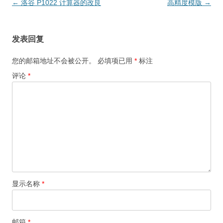
文
←
洛谷 P1022 计算器的改良
高精度模版
→
章
导
发表回复
航
您的邮箱地址不会被公开。
必填项已用
*
标注
评论
*
显示名称
*
邮箱
*