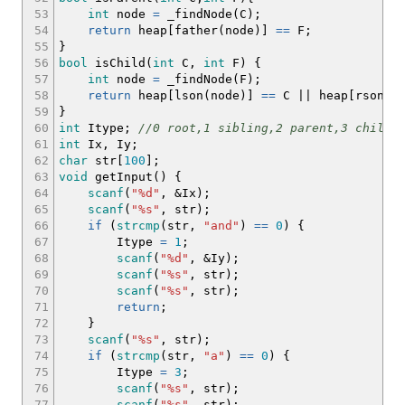
53
int
node
=
_findNode
(
C
)
;
54
return
heap
[
father
(
node
)
]
==
F
;
55
}
56
bool
isChild
(
int
C,
int
F
)
{
57
int
node
=
_findNode
(
F
)
;
58
return
heap
[
lson
(
node
)
]
==
C
||
heap
[
rson
(
n
59
}
60
int
Itype
;
//0 root,1 sibling,2 parent,3 child
61
int
Ix, Iy
;
62
char
str
[
100
]
;
63
void
getInput
(
)
{
64
scanf
(
"%d"
,
&
Ix
)
;
65
scanf
(
"%s"
, str
)
;
66
if
(
strcmp
(
str,
"and"
)
==
0
)
{
67
Itype
=
1
;
68
scanf
(
"%d"
,
&
Iy
)
;
69
scanf
(
"%s"
, str
)
;
70
scanf
(
"%s"
, str
)
;
71
return
;
72
}
73
scanf
(
"%s"
, str
)
;
74
if
(
strcmp
(
str,
"a"
)
==
0
)
{
75
Itype
=
3
;
76
scanf
(
"%s"
, str
)
;
77
scanf
(
"%s"
, str
)
;