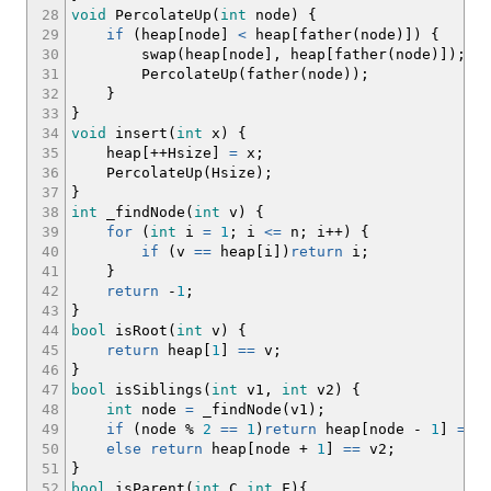
28
void
PercolateUp
(
int
node
)
{
29
if
(
heap
[
node
]
<
heap
[
father
(
node
)
]
)
{
30
swap
(
heap
[
node
]
, heap
[
father
(
node
)
]
)
;
31
PercolateUp
(
father
(
node
)
)
;
32
}
33
}
34
void
insert
(
int
x
)
{
35
heap
[
++
Hsize
]
=
x
;
36
PercolateUp
(
Hsize
)
;
37
}
38
int
_findNode
(
int
v
)
{
39
for
(
int
i
=
1
;
i
<=
n
;
i
++
)
{
40
if
(
v
==
heap
[
i
]
)
return
i
;
41
}
42
return
-
1
;
43
}
44
bool
isRoot
(
int
v
)
{
45
return
heap
[
1
]
==
v
;
46
}
47
bool
isSiblings
(
int
v1,
int
v2
)
{
48
int
node
=
_findNode
(
v1
)
;
49
if
(
node
%
2
==
1
)
return
heap
[
node
-
1
]
==
v
50
else
return
heap
[
node
+
1
]
==
v2
;
51
}
52
bool
isParent
(
int
C,
int
F
)
{