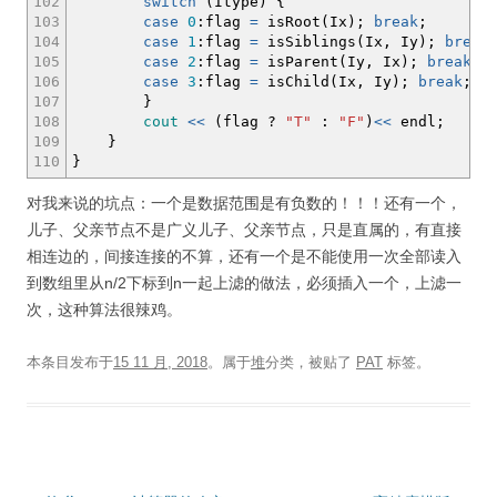
102
switch
(
Itype
)
{
103
case
0
:
flag
=
isRoot
(
Ix
)
;
break
;
104
case
1
:
flag
=
isSiblings
(
Ix, Iy
)
;
break
105
case
2
:
flag
=
isParent
(
Iy, Ix
)
;
break
;
106
case
3
:
flag
=
isChild
(
Ix, Iy
)
;
break
;
107
}
108
cout
<<
(
flag
?
"T"
:
"F"
)
<<
endl
;
109
}
110
}
对我来说的坑点：一个是数据范围是有负数的！！！还有一个，
儿子、父亲节点不是广义儿子、父亲节点，只是直属的，有直接
相连边的，间接连接的不算，还有一个是不能使用一次全部读入
到数组里从n/2下标到n一起上滤的做法，必须插入一个，上滤一
次，这种算法很辣鸡。
本条目发布于
15 11 月, 2018
。属于
堆
分类，被贴了
PAT
标签。