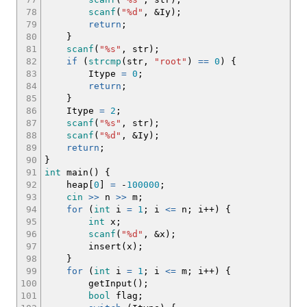
78
scanf
(
"%d"
,
&
Iy
)
;
79
return
;
80
}
81
scanf
(
"%s"
, str
)
;
82
if
(
strcmp
(
str,
"root"
)
==
0
)
{
83
Itype
=
0
;
84
return
;
85
}
86
Itype
=
2
;
87
scanf
(
"%s"
, str
)
;
88
scanf
(
"%d"
,
&
Iy
)
;
89
return
;
90
}
91
int
main
(
)
{
92
heap
[
0
]
=
-
100000
;
93
cin
>>
n
>>
m
;
94
for
(
int
i
=
1
;
i
<=
n
;
i
++
)
{
95
int
x
;
96
scanf
(
"%d"
,
&
x
)
;
97
insert
(
x
)
;
98
}
99
for
(
int
i
=
1
;
i
<=
m
;
i
++
)
{
100
getInput
(
)
;
101
bool
flag
;