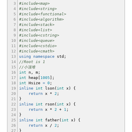
3
#include<map>
4
#include<string>
5
#include<functional>
6
#include<algorithm>
7
#include<stack>
8
#include<list>
9
#include<cstring>
10
#include<queue>
11
#include<cstdio>
12
#include<cmath>
13
using
namespace
std
;
14
//Root is 1
15
//小顶堆
16
int
n, m
;
17
int
heap
[
1005
]
;
18
int
Hsize
=
0
;
19
inline
int
lson
(
int
x
)
{
20
return
x
*
2
;
21
}
22
inline
int
rson
(
int
x
)
{
23
return
x
*
2
+
1
;
24
}
25
inline
int
father
(
int
x
)
{
26
return
x
/
2
;
27
}