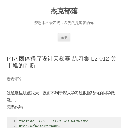
杰克部落
梦想本不会发光，发光的是追梦的你
跳
菜单
至
正
文
PTA 团体程序设计天梯赛-练习集 L2-012 关
于堆的判断
发表评论
这道题里坑点很大：反而不利于深入学习过数据结构的同学做
题。。
先贴代码：
1
#define _CRT_SECURE_NO_WARNINGS
2
#include<iostream>