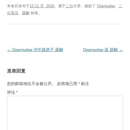
本条目发布于
12 11 月, 2016
。属于
二分
分类，被贴了
Openjudge
、
二
分算法
、
题解
标签。
文
←
Openjudge 河中跳房子 题解
Openjudge 派 题解
→
章
导
发表回复
航
您的邮箱地址不会被公开。
必填项已用
*
标注
评论
*