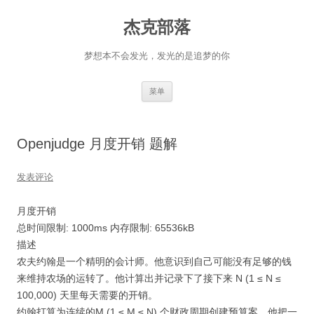
杰克部落
梦想本不会发光，发光的是追梦的你
跳
菜单
至
正
文
Openjudge 月度开销 题解
发表评论
月度开销
总时间限制: 1000ms 内存限制: 65536kB
描述
农夫约翰是一个精明的会计师。他意识到自己可能没有足够的钱
来维持农场的运转了。他计算出并记录下了接下来 N (1 ≤ N ≤
100,000) 天里每天需要的开销。
约翰打算为连续的M (1 ≤ M ≤ N) 个财政周期创建预算案，他把一