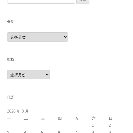
索：
分类
分
类
归档
归
档
日历
2026 年 8 月
一
二
三
四
五
六
日
1
2
3
4
5
6
7
8
9