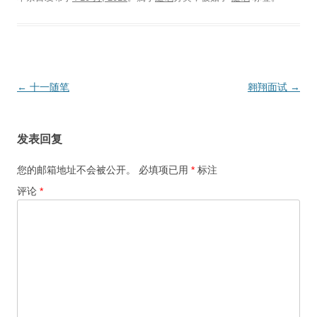
文
←
十一随笔
翱翔面试
→
章
导
发表回复
航
您的邮箱地址不会被公开。
必填项已用
*
标注
评论
*