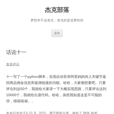
杰克部落
梦想本不会发光，发光的是追梦的你
跳
菜单
至
正
文
话说十一
发表评论
十一写了一个python脚本，实现自动登录阿里妈妈传入关键字返
回商品佣金信息和返佣链接的功能。哈哈，大家都想要吧。只要
评论到达50个，我就给大家讲一下大概实现思路，只要评论达到
10000个，我就给出源代码。哈哈，虽然我知道这是不可能的
😓，嘻嘻嘻😄。。
本条目发布于
4 10 月, 2015
。属于
随笔
分类，被贴了
随笔
标签。