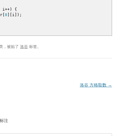
i
++
)
{
r
[
0
]
[
i
]
)
;
类，被贴了
洛谷
标签。
洛谷 方格取数
→
标注