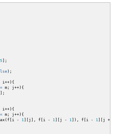
5
]
;
lse
)
;
i
++
)
{
=
m
;
j
++
)
{
]
;
i
++
)
{
=
m
;
j
++
)
{
ax
(
f
[
i
-
1
]
[
j
]
, f
[
i
-
1
]
[
j
-
1
]
)
, f
[
i
-
1
]
[
j
+
1
]
)
+
arr