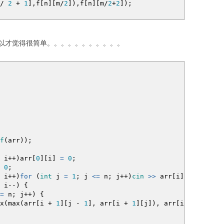
/
2
+
1
]
,f
[
n
]
[
m
/
2
]
)
,f
[
n
]
[
m
/
2
+
2
]
)
;
以才觉得很简单。。。。。。。。。。。
f
(
arr
)
)
;
i
++
)
arr
[
0
]
[
i
]
=
0
;
0
;
i
++
)
for
(
int
j
=
1
;
j
<=
n
;
j
++
)
cin
>>
arr
[
i
]
[
j
]
;
i
--
)
{
=
n
;
j
++
)
{
x
(
max
(
arr
[
i
+
1
]
[
j
-
1
]
, arr
[
i
+
1
]
[
j
]
)
, arr
[
i
+
1
]
[
j
+