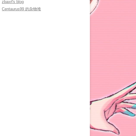
zbaxrl's blog
Centaurus99 的杂物堆