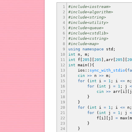
1
#include<iostream>
2
#include<algorithm>
3
#include<string>
4
#include<utility>
5
#include<queue>
6
#include<cstdlib>
7
#include<cstring>
8
#include<map>
9
using
namespace
std
;
10
int
n, m
;
11
int
f
[
205
]
[
205
]
,arr
[
205
]
[
20
12
int
main
(
)
{
13
ios
::
sync_with_stdio
(
fa
14
cin
>>
n
>>
m
;
15
for
(
int
i
=
1
;
i
<=
n
;
16
for
(
int
j
=
1
;
j
<
17
cin
>>
arr
[
i
]
[
j
18
}
19
}
20
for
(
int
i
=
1
;
i
<=
n
;
21
for
(
int
j
=
1
;
j
<
22
f
[
i
]
[
j
]
=
max
(
m
23
}
24
}