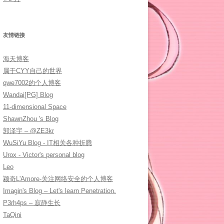
友情链接
海天博客
属于CYY自己的世界
qwe7002的个人博客
Wandai[PG] Blog
11-dimensional Space
ShawnZhou 's Blog
郭泽宇 – @ZE3kr
WuSiYu Blog - IT相关各种折腾
Urox - Victor's personal blog
Leo
颖奇L'Amore-关注网络安全的个人博客
Imagin's Blog – Let's learn Penetration.
P3rh4ps – 寂静生长
1
]
)
;
TaQini