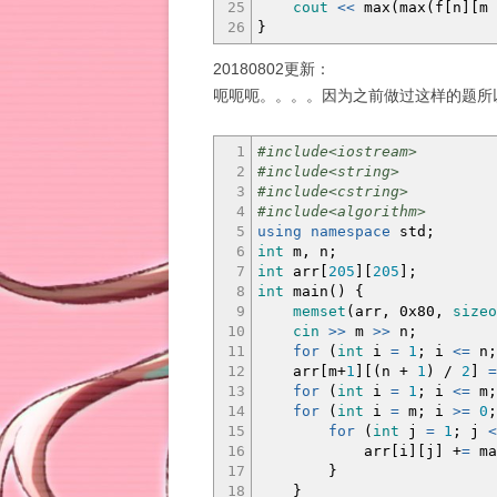
25
cout
<<
max
(
max
(
f
[
n
]
[
m
26
}
20180802更新：
呃呃呃。。。。因为之前做过这样的题所
1
#include<iostream>
2
#include<string>
3
#include<cstring>
4
#include<algorithm>
5
using
namespace
std
;
6
int
m, n
;
7
int
arr
[
205
]
[
205
]
;
8
int
main
(
)
{
9
memset
(
arr,
0x80
,
sizeo
10
cin
>>
m
>>
n
;
11
for
(
int
i
=
1
;
i
<=
n
;
12
arr
[
m
+
1
]
[
(
n
+
1
)
/
2
]
=
13
for
(
int
i
=
1
;
i
<=
m
;
14
for
(
int
i
=
m
;
i
>=
0
;
15
for
(
int
j
=
1
;
j
<
16
arr
[
i
]
[
j
]
+
=
ma
17
}
18
}