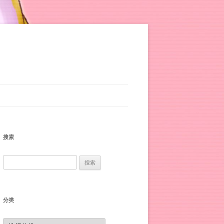
搜索
搜
索：
分类
分