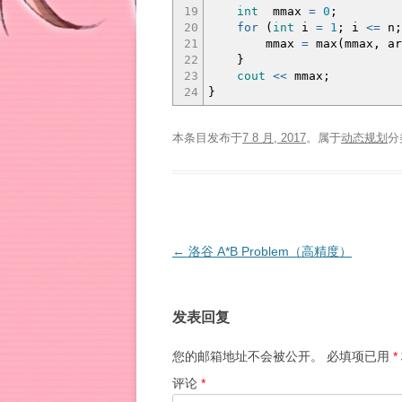
19
int
mmax
=
0
;
20
for
(
int
i
=
1
;
i
<=
n
;
21
mmax
=
max
(
mmax, ar
22
}
23
cout
<<
mmax
;
24
}
本条目发布于
7 8 月, 2017
。属于
动态规划
分
文
←
洛谷 A*B Problem（高精度）
章
导
发表回复
航
您的邮箱地址不会被公开。
必填项已用
*
评论
*