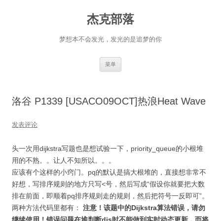
杰克部落
梦想本不会发光，发光的是追梦的你
跳
菜单
至
正
文
洛谷 P1339 [USACO09OCT]热浪Heat Wave
发表评论
头一次用dijkstra写题也是想试验一下，priority_queue的小根堆
用的不熟。。让人不知所以。。。
应该有个这样的小窍门。pq的默认是搞大根堆的，直接想非常不
好想，写排序规则的地方只写<号，然后写成“假设你就要把大数
排在前面，即顺着pq排序规则走的规则，然后把符号一反即可”。
两种方法代码里都有：
注意！该题中的Dijkstra算法错误，请勿
继续使用！错误问题在堆判断dis时不能做到实时动态更新，而将