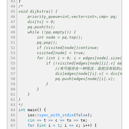
43
}
44
/*
45
void dijkstra() {
46
priority_queue<int,vector<int>,cmp> pq;
47
dis[ts] = 0;
48
pq.push(ts);
49
while (!pq.empty()) {
50
int node = pq.top();
51
pq.pop();
52
if (visited[node])continue;
53
visited[node] = true;
54
for (int i = 0; i < edges[node].size(); 
55
if (!visited[edges[node][i].v] && dis[edge
56
//有可能存在一种情况：虽然没有轮到点i成为离已处理完
57
dis[edges[node][i].v] = dis[node] + 
58
pq.push(edges[node][i].v);
59
}
60
}
61
}
62
}
63
*/
64
int
main
(
)
{
65
ios
::
sync_with_stdio
(
false
)
;
66
cin
>>
t
>>
c
>>
ts
>>
te
;
67
for
(
int
i
=
1
;
i
<=
c
;
i
++
)
{