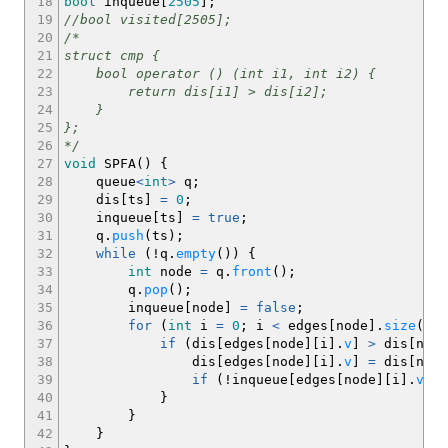
18
bool
inqueue
[
2505
]
;
19
//bool visited[2505];
20
/*
21
struct cmp {
22
bool operator () (int i1, int i2) {
23
return dis[i1] > dis[i2];
24
}
25
};
26
*/
27
void
SPFA
(
)
{
28
queue
<
int
>
q
;
29
dis
[
ts
]
=
0
;
30
inqueue
[
ts
]
=
true
;
31
q.
push
(
ts
)
;
32
while
(
!
q.
empty
(
)
)
{
33
int
node
=
q.
front
(
)
;
34
q.
pop
(
)
;
35
inqueue
[
node
]
=
false
;
36
for
(
int
i
=
0
;
i
<
edges
[
node
]
.
size
(
)
;
37
if
(
dis
[
edges
[
node
]
[
i
]
.
v
]
>
dis
[
node
38
dis
[
edges
[
node
]
[
i
]
.
v
]
=
dis
[
node
39
if
(
!
inqueue
[
edges
[
node
]
[
i
]
.
v
]
)
q
40
}
41
}
42
}