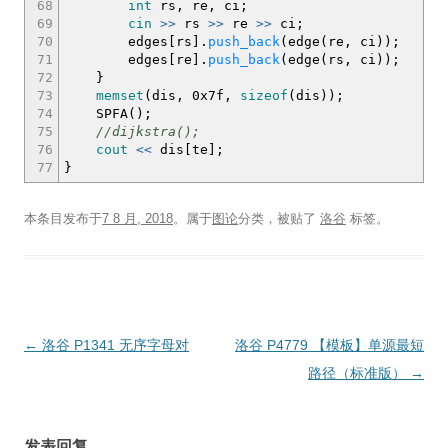
68
int
rs, re, ci
;
69
cin
>>
rs
>>
re
>>
ci
;
70
edges
[
rs
]
.
push_back
(
edge
(
re, ci
)
)
;
71
edges
[
re
]
.
push_back
(
edge
(
rs, ci
)
)
;
72
}
73
memset
(
dis,
0x7f
,
sizeof
(
dis
)
)
;
74
SPFA
(
)
;
75
//dijkstra();
76
cout
<<
dis
[
te
]
;
77
}
本条目发布于
7 8 月, 2018
。属于
图论
分类，被贴了
洛谷
标签。
文
←
洛谷 P1341 无序字母对
洛谷 P4779 【模板】单源最短
章
路径（标准版）
→
导
航
发表回复