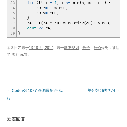
33
for
(
ll i
=
1
;
i
<=
min
(
n, m
)
;
i
++
)
{
34
cD
*
=
i
%
MOD
;
35
cD
%
=
MOD
;
36
}
37
re
=
(
(
re
*
cU
)
%
MOD
*
inv
(
cD
)
)
%
MOD
;
38
cout
<<
re
;
39
}
本条目发布于
13 10 月, 2017
。属于
动态规划
、
数学
、
数论
分类，被贴
了
洛谷
标签。
文
←
CodeVS 1077 多源最短路 模
差分数组的学习
→
章
版
导
航
发表回复