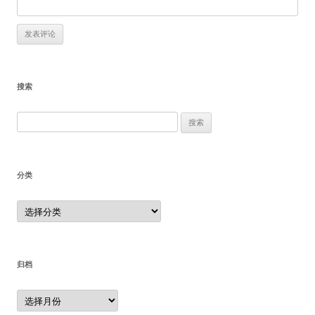
搜索
搜
索：
分类
分
类
归档
归
档