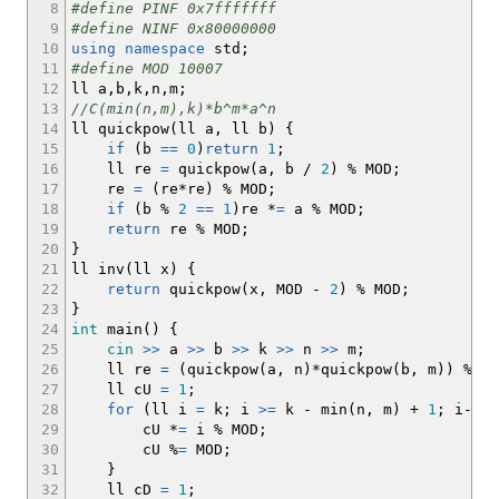
8
#define PINF 0x7fffffff
9
#define NINF 0x80000000
10
using
namespace
std
;
11
#define MOD 10007
12
ll a,b,k,n,m
;
13
//C(min(n,m),k)*b^m*a^n
14
ll quickpow
(
ll a, ll b
)
{
15
if
(
b
==
0
)
return
1
;
16
ll re
=
quickpow
(
a, b
/
2
)
%
MOD
;
17
re
=
(
re
*
re
)
%
MOD
;
18
if
(
b
%
2
==
1
)
re
*
=
a
%
MOD
;
19
return
re
%
MOD
;
20
}
21
ll inv
(
ll x
)
{
22
return
quickpow
(
x, MOD
-
2
)
%
MOD
;
23
}
24
int
main
(
)
{
25
cin
>>
a
>>
b
>>
k
>>
n
>>
m
;
26
ll re
=
(
quickpow
(
a, n
)
*
quickpow
(
b, m
)
)
%
MO
27
ll cU
=
1
;
28
for
(
ll i
=
k
;
i
>=
k
-
min
(
n, m
)
+
1
;
i
--
)
29
cU
*
=
i
%
MOD
;
30
cU
%
=
MOD
;
31
}
32
ll cD
=
1
;