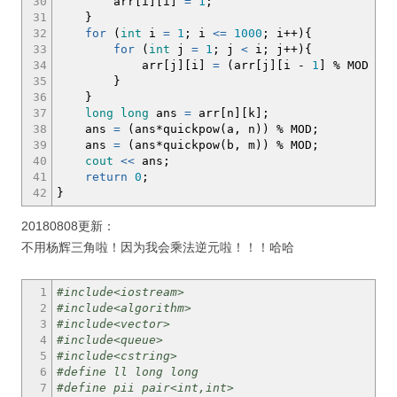
30
arr
[
i
]
[
i
]
=
1
;
31
}
32
for
(
int
i
=
1
;
i
<=
1000
;
i
++
)
{
33
for
(
int
j
=
1
;
j
<
i
;
j
++
)
{
34
arr
[
j
]
[
i
]
=
(
arr
[
j
]
[
i
-
1
]
%
MOD
+
a
35
}
36
}
37
long
long
ans
=
arr
[
n
]
[
k
]
;
38
ans
=
(
ans
*
quickpow
(
a, n
)
)
%
MOD
;
39
ans
=
(
ans
*
quickpow
(
b, m
)
)
%
MOD
;
40
cout
<<
ans
;
41
return
0
;
42
}
20180808更新：
不用杨辉三角啦！因为我会乘法逆元啦！！！哈哈
1
#include<iostream>
2
#include<algorithm>
3
#include<vector>
4
#include<queue>
5
#include<cstring>
6
#define ll long long
7
#define pii pair<int,int>