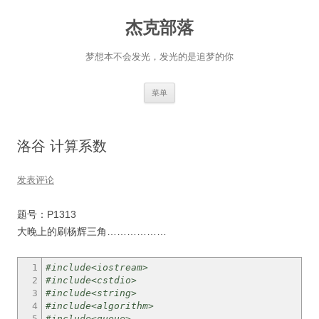
杰克部落
梦想本不会发光，发光的是追梦的你
跳
菜单
至
正
文
洛谷 计算系数
发表评论
题号：P1313
大晚上的刷杨辉三角………………
1
#include<iostream>
2
#include<cstdio>
3
#include<string>
4
#include<algorithm>
5
#include<queue>