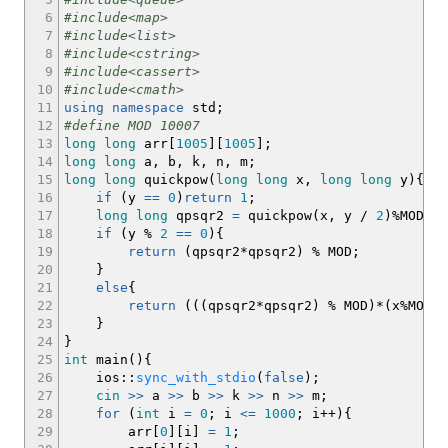
6
#include<map>
7
#include<list>
8
#include<cstring>
9
#include<cassert>
10
#include<cmath>
11
using
namespace
std
;
12
#define MOD 10007
13
long
long
arr
[
1005
]
[
1005
]
;
14
long
long
a, b, k, n, m
;
15
long
long
quickpow
(
long
long
x,
long
long
y
)
{
16
if
(
y
==
0
)
return
1
;
17
long
long
qpsqr2
=
quickpow
(
x, y
/
2
)
%
MOD
;
18
if
(
y
%
2
==
0
)
{
19
return
(
qpsqr2
*
qpsqr2
)
%
MOD
;
20
}
21
else
{
22
return
(
(
(
qpsqr2
*
qpsqr2
)
%
MOD
)
*
(
x
%
MOD
)
)
23
}
24
}
25
int
main
(
)
{
26
ios
::
sync_with_stdio
(
false
)
;
27
cin
>>
a
>>
b
>>
k
>>
n
>>
m
;
28
for
(
int
i
=
0
;
i
<=
1000
;
i
++
)
{
29
arr
[
0
]
[
i
]
=
1
;