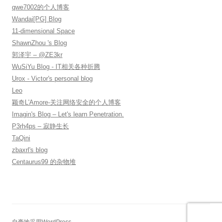
qwe7002的个人博客
Wandai[PG] Blog
11-dimensional Space
ShawnZhou 's Blog
郭泽宇 – @ZE3kr
WuSiYu Blog - IT相关各种折腾
Urox - Victor's personal blog
Leo
颖奇L'Amore-关注网络安全的个人博客
Imagin's Blog – Let's learn Penetration.
P3rh4ps – 寂静生长
TaQini
zbaxrl's blog
Centaurus99 的杂物堆