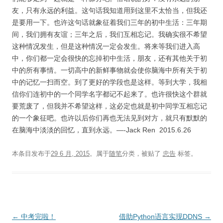
友，只有永远的利益。这句话我知道用到这里不太恰当，但我还
是要用一下。也许这句话就象征着我们三年的初中生活：三年期
间，我们拥有友谊；三年之后，我们互相忘记。我确实很不希望
这种情况发生，但是这种情况一定会发生。将来等我们进入高
中，你们都一定会很快的忘掉初中生活，朋友，还有其他关于初
中的所有事情。一切高中的新鲜事物就会使你脑海中所有关于初
中的记忆一扫而空。到了更好的学段也是这样。等到大学，我相
信你们连初中的一个同学名字都记不起来了。也许很快这个群就
要荒废了，但我并不希望这样，这必定也就是初中同学互相忘记
的一个象征吧。也许以后你们再也无法见到对方，就只有默默的
在脑海中淡淡的回忆，直到永远。—-Jack Ren 2015.6.26
本条目发布于
29 6 月, 2015
。属于
随笔
分类，被贴了
忠告
标签。
文
←
中考完啦！
借助Python语言实现DDNS
→