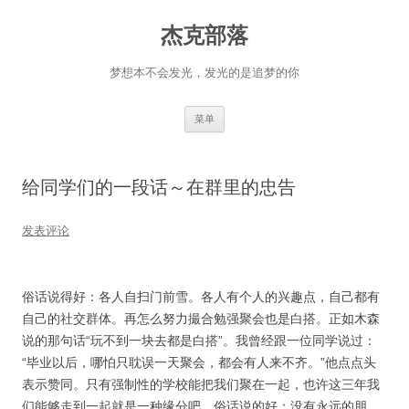
杰克部落
梦想本不会发光，发光的是追梦的你
跳
菜单
至
正
文
给同学们的一段话～在群里的忠告
发表评论
俗话说得好：各人自扫门前雪。各人有个人的兴趣点，自己都有
自己的社交群体。再怎么努力撮合勉强聚会也是白搭。正如木森
说的那句话“玩不到一块去都是白搭”。我曾经跟一位同学说过：
“毕业以后，哪怕只耽误一天聚会，都会有人来不齐。”他点点头
表示赞同。只有强制性的学校能把我们聚在一起，也许这三年我
们能够走到一起就是一种缘分吧。俗话说的好：没有永远的朋