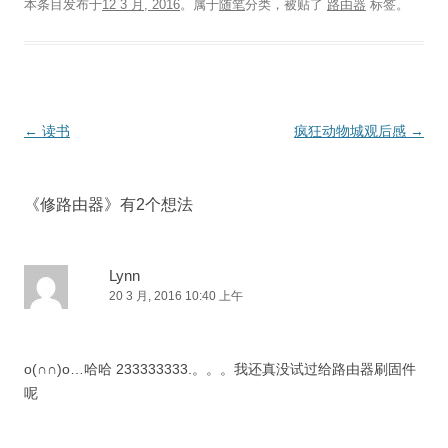
本条目发布于
12 3 月, 2016
。属于
随笔
分类，被贴了
路由器
标签。
文
←
读书
疯狂动物城观后感
→
章
导
《
修路由器
》有2个想法
航
Lynn
20 3 月, 2016 10:40 上午
o(∩∩)o…哈哈 233333333.。。。我还真没试过给路由器刷固件
呢