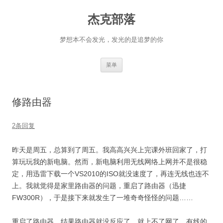
杰克部落
梦想本不会发光，发光的是追梦的你
跳
菜单
至
正
文
修路由器
2条回复
昨天是周五，总算到了周五。我高高兴兴上完课外班回家了，打
算玩玩我的新电脑。然而，新电脑利用无线网络上网并不是很稳
定，用迅雷下载一个VS2010的ISO就没速度了，再连无线也连不
上。我就觉得是家里路由器的问题，重启了路由器（迅捷
FW300R），于是接下来就发生了一堆奇奇怪怪的问题……
重启了路由器，结果路由器就没反应了，就上不了网了，有线的