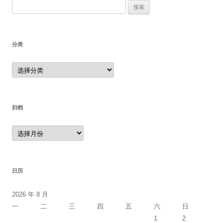
搜
索：
分类
分
类
归档
归
档
日历
2026 年 8 月
一
二
三
四
五
六
日
1
2