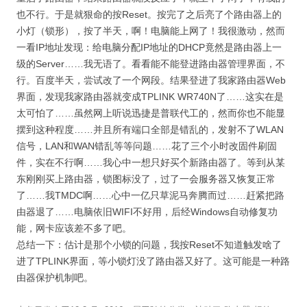
也不行。于是就狠命的按Reset。按完了之后亮了个路由器上的
小灯（锁形），按了半天，啊！电脑能上网了！我很激动，然而
一看IP地址发现：给电脑分配IP地址的DHCP竟然是路由器上一
级的Server……我无语了。看看能不能登进路由器管理界面，不
行。百度半天，尝试改了一个网段。结果登进了我家路由器Web
界面，发现我家路由器就变成TPLINK WR740N了……这实在是
太可怕了……虽然网上听说迅捷是普联代工的，然而你也不能显
摆到这种程度……并且所有端口全部是错乱的，发射不了WLAN
信号，LAN和WAN错乱等等问题……花了三个小时改固件刷固
件，实在不行啊……我心中一想只好买个新路由器了。等到从某
东刚刚买上路由器，锁图标没了，过了一会服务器又恢复正常
了……我TMDC啊……心中一亿只草泥马奔腾而过……赶紧把路
由器退了……电脑依旧WIFI不好用，后经Windows自动修复功
能，网卡应该差不多了吧。
总结一下：估计是那个小锁的问题，我按Reset不知道触发啥了
进了TPLINK界面，等小锁灯没了路由器又好了。这可能是一种路
由器保护机制吧。