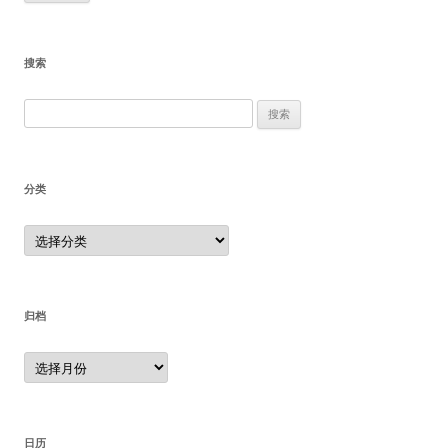
搜索
搜
索：
分类
分
类
归档
归
档
日历