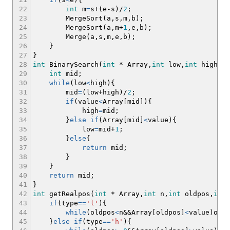
22
int
m
=
s
+
(
e
-
s
)
/
2
;
23
MergeSort
(
a,s,m,b
)
;
24
MergeSort
(
a,m
+
1
,e,b
)
;
25
Merge
(
a,s,m,e,b
)
;
26
}
27
}
28
int
BinarySearch
(
int
*
Array,
int
low,
int
high,
in
29
int
mid
;
30
while
(
low
<
high
)
{
31
mid
=
(
low
+
high
)
/
2
;
32
if
(
value
<
Array
[
mid
]
)
{
33
high
=
mid
;
34
}
else
if
(
Array
[
mid
]
<
value
)
{
35
low
=
mid
+
1
;
36
}
else
{
37
return
mid
;
38
}
39
}
40
return
mid
;
41
}
42
int
getRealpos
(
int
*
Array,
int
n,
int
oldpos,
int
43
if
(
type
==
'l'
)
{
44
while
(
oldpos
<
n
&&
Array
[
oldpos
]
<
value
)
oldp
45
}
else
if
(
type
==
'h'
)
{