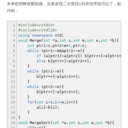
本来想用树状数组做，后来发现二分查找+归并排序就可以了，贴
代码：
1
#include<cstdio>
2
#include<cstdlib>
3
using
namespace
std
;
4
void
Merge
(
int
*
a,
int
s,
int
m,
int
e,
int
*
b
)
{
5
int
ptr1
=
s,ptr2
=
m
+
1
,ptr
=
s
;
6
while
(
ptr1
<=
m
&&
ptr2
<=
e
)
{
7
if
(
a
[
ptr1
]
<
a
[
ptr2
]
)
b
[
ptr
++
]
=
a
[
ptr1
++
]
;
8
else
b
[
ptr
++
]
=
a
[
ptr2
++
]
;
9
}
10
while
(
ptr1
<=
m
)
{
11
b
[
ptr
++
]
=
a
[
ptr1
++
]
;
12
}
13
while
(
ptr2
<=
e
)
{
14
b
[
ptr
++
]
=
a
[
ptr2
++
]
;
15
}
16
for
(
int
i
=
s
;
i
<=
e
;
i
++
)
{
17
a
[
i
]
=
b
[
i
]
;
18
}
19
}
20
void
MergeSort
(
int
*
a,
int
s,
int
e,
int
*
b
)
{
21
if
(
s
<
e
)
{