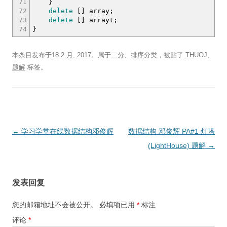
71
}
72
delete
[
]
array
;
73
delete
[
]
arrayt
;
74
}
本条目发布于
18 2 月, 2017
。属于
二分
、
排序
分类，被贴了
THUOJ
、
题解
标签。
文
←
学习学堂在线数据结构邓俊辉
数据结构 邓俊辉 PA#1 灯塔
章
(LightHouse) 题解
→
导
航
发表回复
您的邮箱地址不会被公开。
必填项已用
*
标注
评论
*