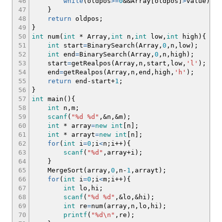
46
while
(
oldpos
>=
0
&&
Array
[
oldpos
]
>
value
)
old
47
}
48
return
oldpos
;
49
}
50
int
num
(
int
*
Array,
int
n,
int
low,
int
high
)
{
51
int
start
=
BinarySearch
(
Array,
0
,n,low
)
;
52
int
end
=
BinarySearch
(
Array,
0
,n,high
)
;
53
start
=
getRealpos
(
Array,n,start,low,
'l'
)
;
54
end
=
getRealpos
(
Array,n,end,high,
'h'
)
;
55
return
end
-
start
+
1
;
56
}
57
int
main
(
)
{
58
int
n,m
;
59
scanf
(
"%d %d"
,
&
n,
&
m
)
;
60
int
*
array
=
new
int
[
n
]
;
61
int
*
arrayt
=
new
int
[
n
]
;
62
for
(
int
i
=
0
;
i
<
n
;
i
++
)
{
63
scanf
(
"%d"
,array
+
i
)
;
64
}
65
MergeSort
(
array,
0
,n
-
1
,arrayt
)
;
66
for
(
int
i
=
0
;
i
<
m
;
i
++
)
{
67
int
lo,hi
;
68
scanf
(
"%d %d"
,
&
lo,
&
hi
)
;
69
int
re
=
num
(
array,n,lo,hi
)
;
70
printf
(
"%d
\n
"
,re
)
;