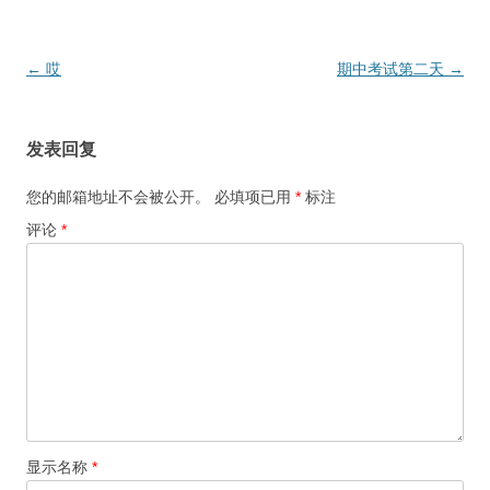
文
←
哎
期中考试第二天
→
章
导
发表回复
航
您的邮箱地址不会被公开。
必填项已用
*
标注
评论
*
显示名称
*