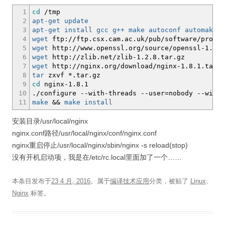
1
cd
/
tmp
2
apt-get update
3
apt-get install
gcc
g++
make
autoconf
automake
-
4
wget
ftp:
//
ftp.csx.cam.ac.uk
/
pub
/
software
/
progra
5
wget
http:
//
www.openssl.org
/
source
/
openssl-1.0.2
6
wget
http:
//
zlib.net
/
zlib-1.2.8.tar.gz
7
wget
http:
//
nginx.org
/
download
/
nginx-1.8.1.tar.g
8
tar
zxvf
*
.tar.gz
9
cd
nginx-1.8.1
10
.
/
configure
--with-threads
--user
=nobody --with
11
make
&&
make
install
安装目录/usr/local/nginx
nginx.conf路径/usr/local/nginx/conf/nginx.conf
nginx重启停止/usr/local/nginx/sbin/nginx -s reload(stop)
没有开机启动项，我是在/etc/rc.local里面加了一个……
本条目发布于
23 4 月, 2016
。属于
编译技术应用
分类，被贴了
Linux
、
Nginx
标签。