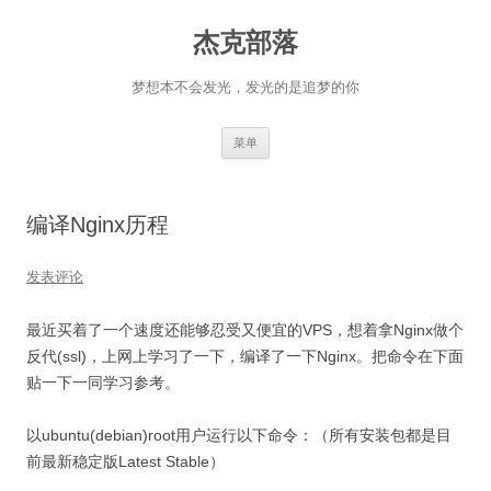
杰克部落
梦想本不会发光，发光的是追梦的你
跳
菜单
至
正
文
编译Nginx历程
发表评论
最近买着了一个速度还能够忍受又便宜的VPS，想着拿Nginx做个
反代(ssl)，上网上学习了一下，编译了一下Nginx。把命令在下面
贴一下一同学习参考。
以ubuntu(debian)root用户运行以下命令：（所有安装包都是目
前最新稳定版Latest Stable）