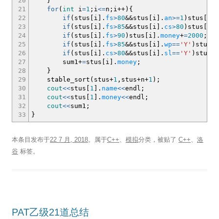
20
}
21
for
(
int
i
=
1
;
i
<=
n
;
i
++
)
{
22
if
(
stus
[
i
]
.
fs
>
80
&&
stus
[
i
]
.
an
>=
1
)
stus
[
i
]
.
23
if
(
stus
[
i
]
.
fs
>
85
&&
stus
[
i
]
.
cs
>
80
)
stus
[
i
]
.
24
if
(
stus
[
i
]
.
fs
>
90
)
stus
[
i
]
.
money
+
=
2000
;
25
if
(
stus
[
i
]
.
fs
>
85
&&
stus
[
i
]
.
wp
==
'Y'
)
stus
[
i
26
if
(
stus
[
i
]
.
cs
>
80
&&
stus
[
i
]
.
sl
==
'Y'
)
stus
[
i
27
sum1
+
=
stus
[
i
]
.
money
;
28
}
29
stable_sort
(
stus
+
1
,stus
+
n
+
1
)
;
30
cout
<<
stus
[
1
]
.
name
<<
endl
;
31
cout
<<
stus
[
1
]
.
money
<<
endl
;
32
cout
<<
sum1
;
33
}
本条目发布于
22 7 月, 2018
。属于
C++
、
模拟
分类，被贴了
C++
、
洛
谷
标签。
PAT乙级21道总结