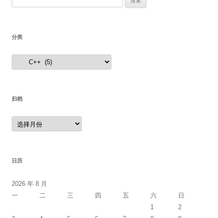
索：
分类
分
类
归档
归
档
日历
2026 年 8 月
一
二
三
四
五
六
日
1
2