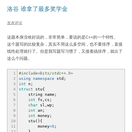
洛谷 谁拿了最多奖学金
发表评论
这题本身没啥好说的，非常简单，要说的是C++的一个特性。
这个题写的比较复杂，其实不用这么多空间，也不要排序，直接
线性处理就行了。但是我写题写习惯了，又接着搞排序，就出了
这么个问题。
1
#include<bits/stdc++.h>
2
using
namespace
std
;
3
int
n
;
4
struct
stu
{
5
string name
;
6
int
fs,cs
;
7
char
sl,wp
;
8
int
an
;
9
int
money
;
10
stu
(
)
{
11
money
=
0
;
12
}