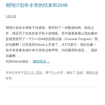
翱翔计划冬令营的结束和2048
1条回复
翱翔计划冬令营终于结束啦，我学到了一些数据结构，除此之
外，我还写了好多好多手机小游戏呢。其中最最最最让我自豪的
是我竟然写了一个C++2048的控制台版（Console Program）我
好自豪啊！已经发到Github上开源了，才270多行，我好自豪！
其中有变量有指针有引用有过程声明，代码重用性很高……我好
自豪啊……
代码Github地址：
继续阅读
→
本条目发布于
29 1 月, 2016
。属于
C++
分类，被贴了
2048
、
翱翔计划
标签。