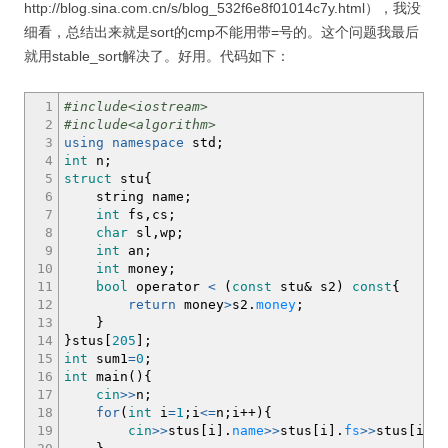
http://blog.sina.com.cn/s/blog_532f6e8f01014c7y.html），我没
细看，总结出来就是sort的cmp不能用带=号的。这个问题我最后
就用stable_sort解决了。好用。代码如下：
1
#include<iostream>
2
#include<algorithm>
3
using
namespace
std
;
4
int
n
;
5
struct
stu
{
6
string name
;
7
int
fs,cs
;
8
char
sl,wp
;
9
int
an
;
10
int
money
;
11
bool
operator
<
(
const
stu
&
s2
)
const
{
12
return
money
>
s2.
money
;
13
}
14
}
stus
[
205
]
;
15
int
sum1
=
0
;
16
int
main
(
)
{
17
cin
>>
n
;
18
for
(
int
i
=
1
;
i
<=
n
;
i
++
)
{
19
cin
>>
stus
[
i
]
.
name
>>
stus
[
i
]
.
fs
>>
stus
[
i
]
.
c