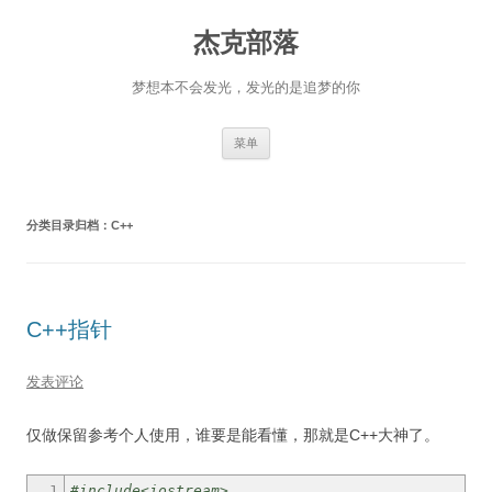
杰克部落
梦想本不会发光，发光的是追梦的你
跳
菜单
至
正
文
分类目录归档：
C++
C++指针
发表评论
仅做保留参考个人使用，谁要是能看懂，那就是C++大神了。
1
#include<iostream>