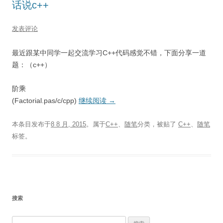
话说c++
发表评论
最近跟某中同学一起交流学习C++代码感觉不错，下面分享一道
题：（c++）
阶乘
(Factorial.pas/c/cpp)
继续阅读
→
本条目发布于
8 8 月, 2015
。属于
C++
、
随笔
分类，被贴了
C++
、
随笔
标签。
搜索
搜