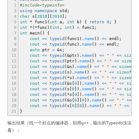
2
#include<typeinfo>
3
using
namespace
std
;
4
char
s
[
2010
]
[
2010
]
;
5
int
*
func1
(
int
a,
int
b
)
{
return
0
;
}
6
int
*
(
*
func
)
(
int
,
int
)
=
func1
;
7
int
main
(
)
{
8
cout
<<
typeid
(
func1
)
.
name
(
)
<<
endl
;
9
cout
<<
typeid
(
func
)
.
name
(
)
<<
endl
;
10
auto
ptr
=
&
s
;
11
cout
<<
typeid
(
&
ptr
)
.
name
(
)
<<
" "
<<
sizeof
12
cout
<<
typeid
(
ptr
)
.
name
(
)
<<
" "
<<
sizeof
(
13
cout
<<
typeid
(
&
s
)
.
name
(
)
<<
" "
<<
sizeof
(
&
14
cout
<<
typeid
(
s
)
.
name
(
)
<<
" "
<<
sizeof
(
s
)
15
cout
<<
typeid
(
*
s
)
.
name
(
)
<<
" "
<<
sizeof
(
*
16
cout
<<
typeid
(
&
s
[
0
]
)
.
name
(
)
<<
" "
<<
sizeo
17
cout
<<
typeid
(
s
[
0
]
)
.
name
(
)
<<
" "
<<
sizeof
18
cout
<<
typeid
(
*
s
[
0
]
)
.
name
(
)
<<
" "
<<
sizeo
19
cout
<<
typeid
(
&
s
[
0
]
[
0
]
)
.
name
(
)
<<
" "
<<
si
20
cout
<<
typeid
(
s
[
0
]
[
0
]
)
.
name
(
)
<<
" "
<<
siz
21
}
输出结果（找一个好点的编译器，别用g++，输出的Typeinfo没法
看）：