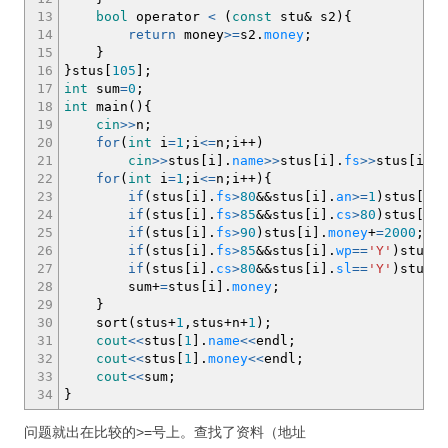
13
bool
operator
<
(
const
stu
&
s2
)
{
14
return
money
>=
s2.
money
;
15
}
16
}
stus
[
105
]
;
17
int
sum
=
0
;
18
int
main
(
)
{
19
cin
>>
n
;
20
for
(
int
i
=
1
;
i
<=
n
;
i
++
)
21
cin
>>
stus
[
i
]
.
name
>>
stus
[
i
]
.
fs
>>
stus
[
i
]
.
c
22
for
(
int
i
=
1
;
i
<=
n
;
i
++
)
{
23
if
(
stus
[
i
]
.
fs
>
80
&&
stus
[
i
]
.
an
>=
1
)
stus
[
i
]
.
24
if
(
stus
[
i
]
.
fs
>
85
&&
stus
[
i
]
.
cs
>
80
)
stus
[
i
]
.
25
if
(
stus
[
i
]
.
fs
>
90
)
stus
[
i
]
.
money
+
=
2000
;
26
if
(
stus
[
i
]
.
fs
>
85
&&
stus
[
i
]
.
wp
==
'Y'
)
stus
[
i
27
if
(
stus
[
i
]
.
cs
>
80
&&
stus
[
i
]
.
sl
==
'Y'
)
stus
[
i
28
sum
+
=
stus
[
i
]
.
money
;
29
}
30
sort
(
stus
+
1
,stus
+
n
+
1
)
;
31
cout
<<
stus
[
1
]
.
name
<<
endl
;
32
cout
<<
stus
[
1
]
.
money
<<
endl
;
33
cout
<<
sum
;
34
}
问题就出在比较的>=号上。查找了资料（地址