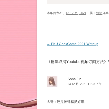
本条目发布于
13 12 月, 2021
。属于
随笔
分类
文
←
PKU GeekGame 2021 Writeup
章
导
《
批量取消Youtube视频订阅方法
》
航
Soha Jin
13 12 月, 2021 11:28 下午
杰哥：还是按键精灵好用。