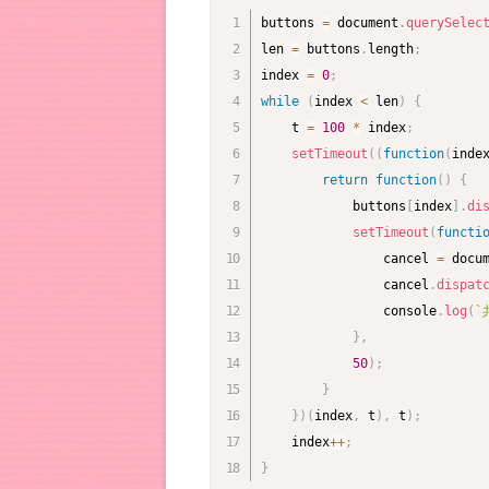
buttons 
=
 document
.
querySelec
len 
=
 buttons
.
length
;
index 
=
0
;
while
(
index 
<
 len
)
{
    t 
=
100
*
 index
;
setTimeout
(
(
function
(
inde
return
function
(
)
{
            buttons
[
index
]
.
di
setTimeout
(
functi
                cancel 
=
 docu
                cancel
.
dispat
                console
.
log
(
`
}
,
50
)
;
}
}
)
(
index
,
 t
)
,
 t
)
;
    index
++
;
}