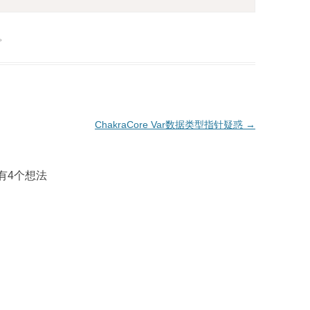
。
ChakraCore Var数据类型指针疑惑
→
有4个想法