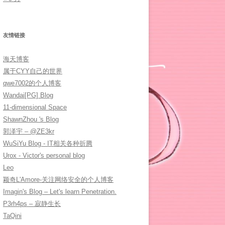
友情链接
海天博客
属于CYY自己的世界
qwe7002的个人博客
Wandai[PG] Blog
11-dimensional Space
ShawnZhou 's Blog
郭泽宇 – @ZE3kr
WuSiYu Blog - IT相关各种折腾
Urox - Victor's personal blog
Leo
颖奇L'Amore-关注网络安全的个人博客
Imagin's Blog – Let's learn Penetration.
P3rh4ps – 寂静生长
TaQini