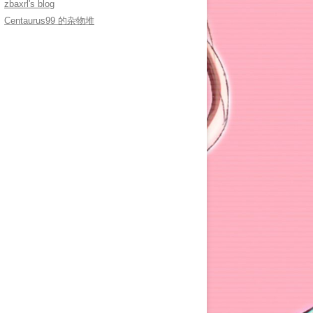
zbaxrl's blog
Centaurus99 的杂物堆