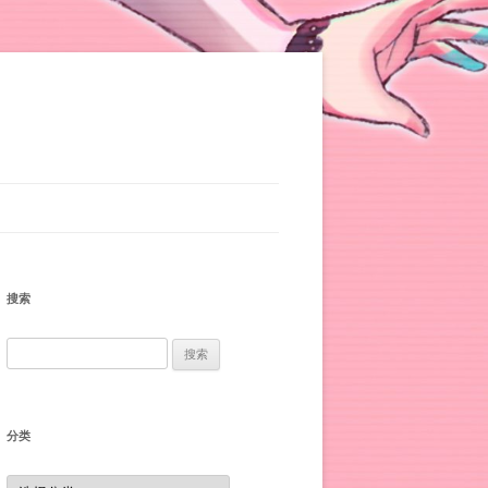
搜索
搜
索：
分类
分