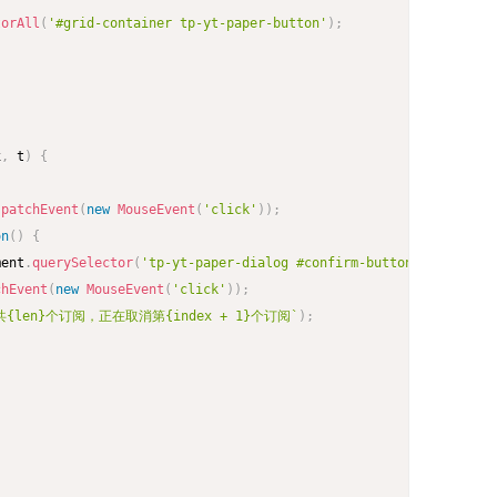
torAll
(
'#grid-container tp-yt-paper-button'
)
;
x
,
 t
)
{
spatchEvent
(
new
MouseEvent
(
'click'
)
)
;
on
(
)
{
ment
.
querySelector
(
'tp-yt-paper-dialog #confirm-button'
)
;
chEvent
(
new
MouseEvent
(
'click'
)
)
;
共{len}个订阅，正在取消第{index + 1}个订阅
`
)
;