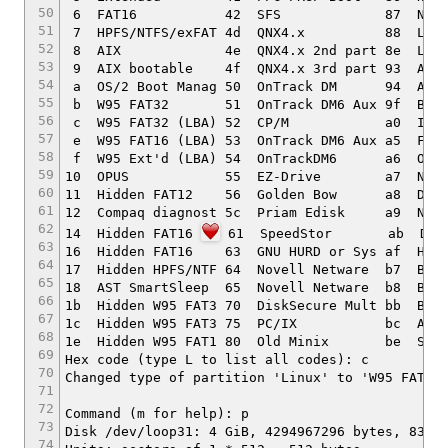
50
6 FAT16 42 SFS 87 NTFS volume s
51
7 HPFS/NTFS/exFAT 4d QNX4.x 88 Linux p
52
8 AIX 4e QNX4.x 2nd part 8e 
53
9 AIX bootable 4f QNX4.x 3rd part 
54
a OS/2 Boot Manag 50 OnTrack DM 9
55
b W95 FAT32 51 OnTrack DM6 Aux 9
56
c W95 FAT32 (LBA) 52 CP/M a0 IBM Think
57
e W95 FAT16 (LBA) 53 OnTrack DM6 Au
58
f W95 Ext'd (LBA) 54 OnTrackD
59
10 OPUS 55 EZ-Drive a7 NeXTSTE
60
11 Hidden FAT12 56 Golden Bow a8 Darw
61
12 Compaq diagnost 5c Priam Edisk
62
14 Hidden FAT16
61 SpeedStor ab Dar
63
16 Hidden FAT16 63 GNU HURD or Sys af H
64
17 Hidden HPFS/NTF 64 Novell Netware 
65
18 AST SmartSleep 65 Novell Netware b8 B
66
1b Hidden W95 FAT3 70 DiskSecure Mult bb Boot
67
1c Hidden W95 FAT3 75 PC/IX bc Acr
68
1e Hidden W95 FAT1 80 Old Minix 
69
Hex code (type L to list all codes): c
70
Changed type of partition 'Linux' to 'W95 FAT32
71
72
Command (m for help): p
73
Disk /dev/loop31: 4 GiB, 4294967296 bytes, 8388
74