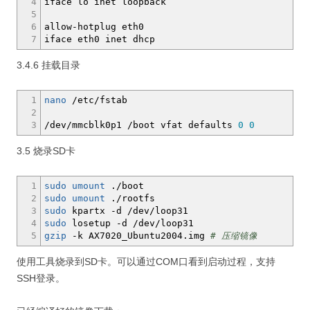
4
iface lo inet loopback
5
6
allow-hotplug eth0
7
iface eth0 inet dhcp
3.4.6 挂载目录
1
nano
/
etc
/
fstab
2
3
/
dev
/
mmcblk0p1
/
boot vfat defaults
0
0
3.5 烧录SD卡
1
sudo
umount
.
/
boot
2
sudo
umount
.
/
rootfs
3
sudo
kpartx
-d
/
dev
/
loop31
4
sudo
losetup
-d
/
dev
/
loop31
5
gzip
-k
AX7020_Ubuntu2004.img
# 压缩镜像
使用工具烧录到SD卡。可以通过COM口看到启动过程，支持
SSH登录。