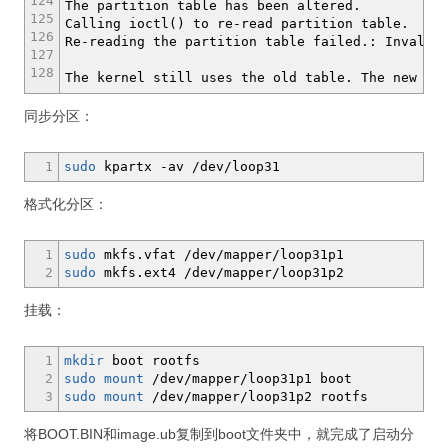
124
The partition table has been altered.
125
Calling ioctl() to re-read partition table.
126
Re-reading the partition table failed.: Invalid
127
128
The kernel still uses the old table. The new ta
同步分区：
1
sudo
kpartx
-av
/
dev
/
loop31
格式化分区：
1
sudo
mkfs.vfat
/
dev
/
mapper
/
loop31p1
2
sudo
mkfs.ext4
/
dev
/
mapper
/
loop31p2
挂载：
1
mkdir
boot rootfs
2
sudo
mount
/
dev
/
mapper
/
loop31p1 boot
3
sudo
mount
/
dev
/
mapper
/
loop31p2 rootfs
将BOOT.BIN和image.ub复制到boot文件夹中，就完成了启动分