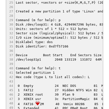
25
Last sector, +sectors or +size{K,M,G,T,P} (2048
26
27
Created a new partition 1 of type 'Linux' and o
28
29
Command (m for help): p
30
Disk /dev/loop31: 4 GiB, 4294967296 bytes, 8388
31
Units: sectors of 1 * 512 = 512 bytes
32
Sector size (logical/physical): 512 bytes / 512
33
I/O size (minimum/optimal): 512 bytes / 512 byt
34
Disklabel type: dos
35
Disk identifier: 0xd7f57166
36
37
Device Boot Start End Sectors Size Id 
38
/dev/loop31p1 2048 133119 131072 64M 83 
39
40
Command (m for help): t
41
Selected partition 1
42
Hex code (type L to list all codes): L
43
44
0 Empty 24 NEC DOS 81 Minix /
45
1 FAT12 27 Hidden NTFS Win 82 Linux sw
46
2 XENIX root 39 Plan 9 83 Linu
47
3 XENIX usr 3c PartitionMagic 84 OS/2 h
48
4 FAT16
2M 40 Venix 80286 85 Lin
49
5 Extended 41 PPC PReP Boot 86 NTFS 