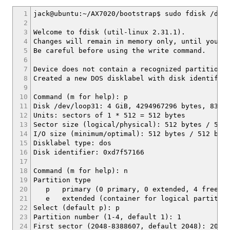
1
jack@ubuntu:~/AX7020/bootstrap$ sudo fdisk /dev
2
3
Welcome to fdisk (util-linux 2.31.1).
4
Changes will remain in memory only, until you d
5
Be careful before using the write command.
6
7
Device does not contain a recognized partition 
8
Created a new DOS disklabel with disk identifie
9
10
Command (m for help): p
11
Disk /dev/loop31: 4 GiB, 4294967296 bytes, 8388
12
Units: sectors of 1 * 512 = 512 bytes
13
Sector size (logical/physical): 512 bytes / 512
14
I/O size (minimum/optimal): 512 bytes / 512 byt
15
Disklabel type: dos
16
Disk identifier: 0xd7f57166
17
18
Command (m for help): n
19
Partition type
20
p primary (0 primary, 0 extended, 4 free)
21
e extended (container for logical partition
22
Select (default p): p
23
Partition number (1-4, default 1): 1
24
First sector (2048-8388607, default 2048): 2048