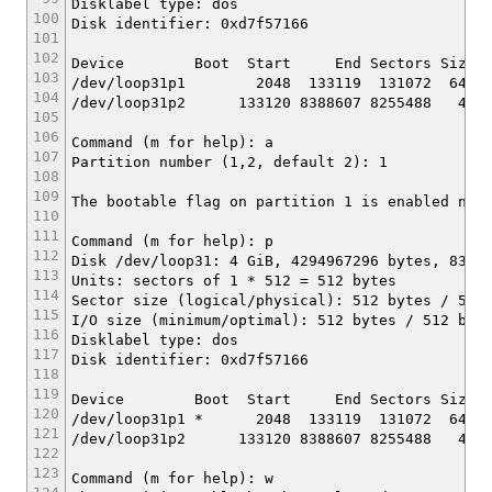
Disklabel type: dos
100
Disk identifier: 0xd7f57166
101
102
Device Boot Start End Sectors Size Id
103
/dev/loop31p1 2048 133119 131072 64M c 
104
/dev/loop31p2 133120 8388607 8255488 4G 8
105
106
Command (m for help): a
107
Partition number (1,2, default 2): 1
108
109
The bootable flag on partition 1 is enabled now
110
111
Command (m for help): p
112
Disk /dev/loop31: 4 GiB, 4294967296 bytes, 8388
113
Units: sectors of 1 * 512 = 512 bytes
114
Sector size (logical/physical): 512 bytes / 512
115
I/O size (minimum/optimal): 512 bytes / 512 byt
116
Disklabel type: dos
117
Disk identifier: 0xd7f57166
118
119
Device Boot Start End Sectors Size Id
120
/dev/loop31p1 * 2048 133119 131072 64M c 
121
/dev/loop31p2 133120 8388607 8255488 4G 8
122
123
Command (m for help): w