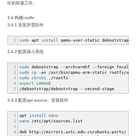
区的部署工作。
3.4 构建rootfs
3.4.1 安装所需软件
1
sudo
apt
install
qemu-user-static debootstrap
3.4.2 配置最小系统
1
sudo
debootstrap
--arch
=armhf
--foreign
focal .
/
2
sudo
cp
-av
/
usr
/
bin
/
qemu-arm-static rootfs
/
usr
/
3
sudo
chroot
.
/
rootfs
4
export
LANG
=C
5
/
debootstrap
/
debootstrap
--second-stage
3.4.3 配置apt source、安装软件
1
apt
install
nano
2
nano
/
etc
/
apt
/
sources.list
3
4
deb http:
//
mirrors.ustc.edu.cn
/
ubuntu-ports
/
foc