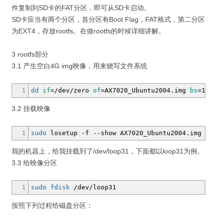
件复制到SD卡的FAT分区，即可从SD卡启动。
SD卡应当有两个分区，首分区有Boot Flag，FAT格式，第二分区
为EXT4，存放rootfs。在做rootfs的时候详细讲解。
3 rootfs部分
3.1 产生空白4G img映像，用来烧写文件系统
1
dd
if
=
/
dev
/
zero
of
=AX7020_Ubuntu2004.img
bs
=1M
c
3.2 挂载映像
1
sudo
losetup
-f
--show
AX7020_Ubuntu2004.img
我的机器上，给我挂载到了/dev/loop31，下面都以loop31为例。
3.3 给映像分区
1
sudo
fdisk
/
dev
/
loop31
按照下列过程给磁盘分区：