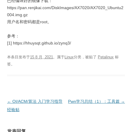
已经编译好的镜像下载：
https://pan.renjikai.com/DiskImages/AX7020/AX7020_Ubuntu2
004.img.gz
用户名和密码都是root。
参考：
[1] https://hhuysqt.github.io/zynq3/
本条目发布于
15 8 月, 2021
。属于
Linux
分类，被贴了
Petalinux
标
签。
文
←
OI/ACM/算法 入门学习指导
Pwn学习总结（1）：工具篇
→
章
经验贴
导
航
发表回复