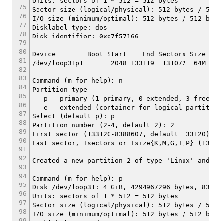
Units: sectors of 1 * 512 = 512 bytes
75
Sector size (logical/physical): 512 bytes / 512
76
I/O size (minimum/optimal): 512 bytes / 512 byt
77
Disklabel type: dos
78
Disk identifier: 0xd7f57166
79
80
Device Boot Start End Sectors Size Id 
81
/dev/loop31p1 2048 133119 131072 64M c W9
82
83
Command (m for help): n
84
Partition type
85
p primary (1 primary, 0 extended, 3 free)
86
e extended (container for logical partition
87
Select (default p): p
88
Partition number (2-4, default 2): 2
89
First sector (133120-8388607, default 133120):
90
Last sector, +sectors or +size{K,M,G,T,P} (1331
91
92
Created a new partition 2 of type 'Linux' and o
93
94
Command (m for help): p
95
Disk /dev/loop31: 4 GiB, 4294967296 bytes, 8388
96
Units: sectors of 1 * 512 = 512 bytes
97
Sector size (logical/physical): 512 bytes / 512
98
I/O size (minimum/optimal): 512 bytes / 512 byt
99