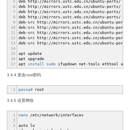
5
deb http:
//
mirrors.ustc.edu.cn
/
ubuntu-ports
/
foc
6
deb http:
//
mirrors.ustc.edu.cn
/
ubuntu-ports
/
foc
7
deb http:
//
mirrors.ustc.edu.cn
/
ubuntu-ports
/
foc
8
deb http:
//
mirrors.ustc.edu.cn
/
ubuntu-ports
/
foc
9
deb-src http:
//
mirrors.ustc.edu.cn
/
ubuntu-ports
/
10
deb-src http:
//
mirrors.ustc.edu.cn
/
ubuntu-ports
/
11
deb-src http:
//
mirrors.ustc.edu.cn
/
ubuntu-ports
/
12
deb-src http:
//
mirrors.ustc.edu.cn
/
ubuntu-ports
/
13
deb-src http:
//
mirrors.ustc.edu.cn
/
ubuntu-ports
/
14
15
apt update
16
apt upgrade
17
apt
install
sudo
ifupdown net-tools ethtool udev
3.4.4 更改root密码
1
passwd
root
3.4.5 设置网络
1
nano
/
etc
/
network
/
interfaces
2
3
auto lo