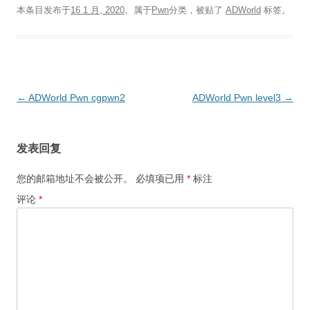
本条目发布于
16 1 月, 2020
。属于
Pwn
分类，被贴了
ADWorld
标签。
文
←
ADWorld Pwn cgpwn2
ADWorld Pwn level3
→
章
导
发表回复
航
您的邮箱地址不会被公开。
必填项已用
*
标注
评论
*